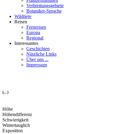
Pflanzenfamilien
Verbreitungsgebiete
Botaniker-Sprache
Wildtiere
Reisen
Fernreisen
Europa
Regional
Interessantes
Geschichten
Nützliche Links
Über uns ...
Impressum
(, , )
Höhe
Höhendifferenz
Schwierigkeit
Wintertauglich
Exposition