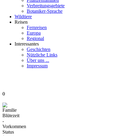
Pflanzenfamilien
Verbreitungsgebiete
Botaniker-Sprache
Wildtiere
Reisen
Fernreisen
Europa
Regional
Interessantes
Geschichten
Nützliche Links
Über uns ...
Impressum
()
Familie
Blütezeit
-
Vorkommen
Status