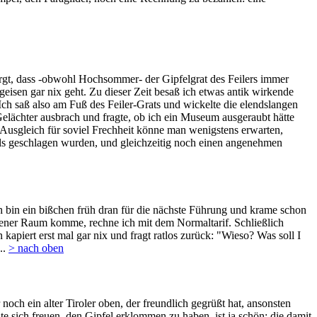
orgt, dass -obwohl Hochsommer- der Gipfelgrat des Feilers immer
geisen gar nix geht. Zu dieser Zeit besaß ich etwas antik wirkende
Ich saß also am Fuß des Feiler-Grats und wickelte die elendslangen
lächter ausbrach und fragte, ob ich ein Museum ausgeraubt hätte
 Ausgleich für soviel Frechheit könne man wenigstens erwarten,
mals geschlagen wurden, und gleichzeitig noch einen angenehmen
 bin ein bißchen früh dran für die nächste Führung und krame schon
adener Raum komme, rechne ich mit dem Normaltarif. Schließlich
kapiert erst mal gar nix und fragt ratlos zurück: "Wieso? Was soll I
..
> nach oben
och ein alter Tiroler oben, der freundlich gegrüßt hat, ansonsten
 sich freuen, den Gipfel erklommen zu haben, ist ja schön; die damit