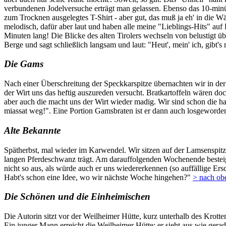
verbundenen Jodelversuche erträgt man gelassen. Ebenso das 10-minü
zum Trocknen ausgelegtes T-Shirt - aber gut, das muß ja eh' in die Wä
melodisch, dafür aber laut und haben alle meine "Lieblings-Hits" au
Minuten lang! Die Blicke des alten Tirolers wechseln von belustigt üb
Berge und sagt schließlich langsam und laut: "Heut', mein' ich, gibt's
Die Gams
Nach einer Überschreitung der Speckkarspitze übernachten wir in de
der Wirt uns das heftig auszureden versucht. Bratkartoffeln wären do
aber auch die macht uns der Wirt wieder madig. Wir sind schon die ha
miassat weg!". Eine Portion Gamsbraten ist er dann auch losgeworde
Alte Bekannte
Spätherbst, mal wieder im Karwendel. Wir sitzen auf der Lamsenspitze, 
langen Pferdeschwanz trägt. Am darauffolgenden Wochenende besteigen
nicht so aus, als würde auch er uns wiedererkennen (so auffällige Er
Habt's schon eine Idee, wo wir nächste Woche hingehen?"
> nach ob
Die Schönen und die Einheimischen
Die Autorin sitzt vor der Weilheimer Hütte, kurz unterhalb des Krot
Ein junger Mann erreicht die Weilheimer Hütte; er sieht aus wie gera