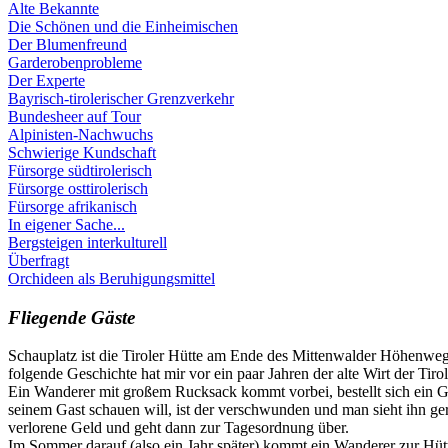
Alte Bekannte
Die Schönen und die Einheimischen
Der Blumenfreund
Garderobenprobleme
Der Experte
Bayrisch-tirolerischer Grenzverkehr
Bundesheer auf Tour
Alpinisten-Nachwuchs
Schwierige Kundschaft
Fürsorge südtirolerisch
Fürsorge osttirolerisch
Fürsorge afrikanisch
In eigener Sache...
Bergsteigen interkulturell
Überfragt
Orchideen als Beruhigungsmittel
Fliegende Gäste
Schauplatz ist die Tiroler Hütte am Ende des Mittenwalder Höhenwegs
folgende Geschichte hat mir vor ein paar Jahren der alte Wirt der Tirol
Ein Wanderer mit großem Rucksack kommt vorbei, bestellt sich ein Getr
seinem Gast schauen will, ist der verschwunden und man sieht ihn g
verlorene Geld und geht dann zur Tagesordnung über.
Im Sommer darauf (also ein Jahr später) kommt ein Wanderer zur Hütte