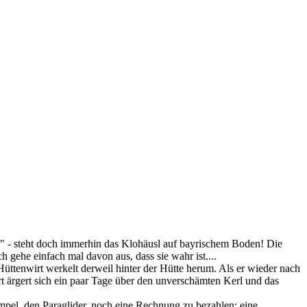
ll" - steht doch immerhin das Klohäusl auf bayrischem Boden! Die
ch gehe einfach mal davon aus, dass sie wahr ist....
Hüttenwirt werkelt derweil hinter der Hütte herum. Als er wieder nach
 ärgert sich ein paar Tage über den unverschämten Kerl und das
umpel, den Paraglider, noch eine Rechnung zu bezahlen: eine