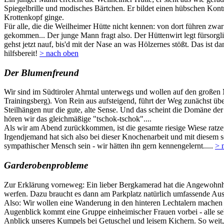
Spiegelbrille und modisches Bärtchen. Er bildet einen hübschen Kont
Krottenkopf ginge.
Für alle, die die Weilheimer Hütte nicht kennen: von dort führen z
gekommen... Der junge Mann fragt also. Der Hüttenwirt legt fürsorgli
gehst jetzt nauf, bis'd mit der Nase an was Hölzernes stößt. Das is
hilfsbereit!
> nach oben
Der Blumenfreund
Wir sind im Südtiroler Ahrntal unterwegs und wollen auf den große
Trainingsberg). Von Rein aus aufsteigend, führt der Weg zunächst üb
Steilhängen nur die gute, alte Sense. Und das scheint die Domäne der
hören wir das gleichmäßige "tschok-tschok"....
Als wir am Abend zurückkommen, ist die gesamte riesige Wiese ratze
Irgendjemand hat sich also bei dieser Knochenarbeit und mit diese
sympathischer Mensch sein - wir hätten ihn gern kennengelernt.....
> 
Garderobenprobleme
Zur Erklärung vorneweg: Ein lieber Bergkamerad hat die Angewohnhei
werfen. Dazu braucht es dann am Parkplatz natürlich umfassende Au
Also: Wir wollen eine Wanderung in den hinteren Lechtalern machen 
Augenblick kommt eine Gruppe einheimischer Frauen vorbei - alle sehr
Anblick unseres Kumpels bei Getuschel und leisem Kichern. So weit,