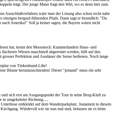
toppeln trägt. Der junge Mann fragt den Wirt, wo es denn hier zum
hrten Ausschlußverfahren wäre man der Lösung also schon recht nahe
es einzigen bergauf-führenden Pfads. Dann sagt er freundlich: "Da
h nach Amerika!" Soll ja keiner sagen, die Bayern wären nicht
elesen hat, kennt den Moosstock: Kammerlanders Haus- und
 flacheren Wiesen maschinell abgeerntet werden, hilft auf den
 mit grosser Perfektion und Ausdauer die Sense bedienen. Noch lange
emplar von Türkenbund-Lilie!
chöne Blume herumzuschneiden! Dieser "jemand" muss ein sehr
 und sich erst am Ausgangspunkt der Tour in seine Berg-Kluft zu
 in umgekehrter Richtung.....
 Unterhose entkleidet auf dem Wanderparkplatz. Justament in diesem
 Kirchgang. Würdevoll wie sie nun mal sind, belassen sie es beim