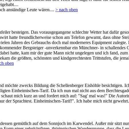
igehabt....
doch anständige Leute wären....
> nach oben
chfeiler besteigen. Das vorausgegangene schlechte Wetter hat dafür ges
tenwirt hatte freundlicherweise schon am Telefon gewarnt, dass ohne Stei
ach vielen Jahren des Gebrauchs doch mal moderneres Equipment zulegte. 
ikommender Bergsteiger -unverkennbar ein Münchner- in schallendes Ge
l dabei hatte, kam mir der gute Mann nicht ungelegen und ich fand, zum
bekam die größten, schönsten und kindgerechtesten Trittstufen, die je
ch oben
d möchte zwecks Bildung die Schellenberger Eishöhle besichtigen. Ich
illigten Einheimischen-Tarif. Da ich nun mal nicht aus dem Berchtesg
schaut mich kurz an und fordert mich auf: "Sag' mal was!" Die Autorin 
r der Sprachtest. Einheimischen-Tarif!". Ich habe mich nicht gewehrt.
tdessen gemütlich auf dem Sonnjoch im Karwendel. Außer mir sitzt nur n
in Form einer zehnköpfigen, thüringischen Wandergruppe. dass die Leute