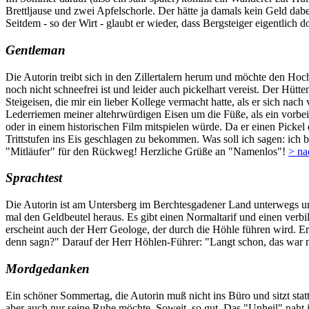
Brettljause und zwei Apfelschorle. Der hätte ja damals kein Geld dabe
Seitdem - so der Wirt - glaubt er wieder, dass Bergsteiger eigentlich 
Gentleman
Die Autorin treibt sich in den Zillertalern herum und möchte den Ho
noch nicht schneefrei ist und leider auch pickelhart vereist. Der Hüt
Steigeisen, die mir ein lieber Kollege vermacht hatte, als er sich n
Lederriemen meiner altehrwürdigen Eisen um die Füße, als ein vorbe
oder in einem historischen Film mitspielen würde. Da er einen Picke
Trittstufen ins Eis geschlagen zu bekommen. Was soll ich sagen: ich 
"Mitläufer" für den Rückweg! Herzliche Grüße an "Namenlos"!
> na
Sprachtest
Die Autorin ist am Untersberg im Berchtesgadener Land unterwegs un
mal den Geldbeutel heraus. Es gibt einen Normaltarif und einen verb
erscheint auch der Herr Geologe, der durch die Höhle führen wird. Er 
denn sagn?" Darauf der Herr Höhlen-Führer: "Langt schon, das war nu
Mordgedanken
Ein schöner Sommertag, die Autorin muß nicht ins Büro und sitzt stat
aber auch nur seine Ruhe möchte. Soweit, so gut. Das "Unheil" naht 