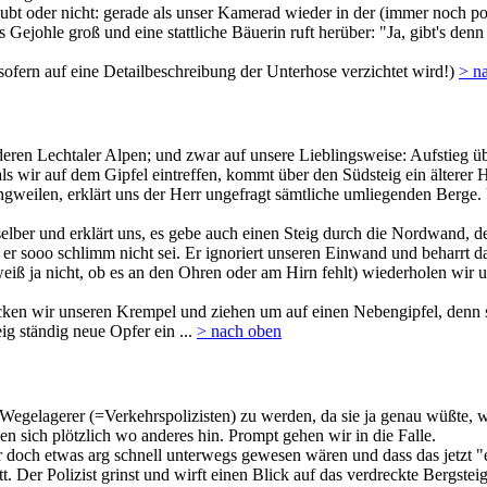
t oder nicht: gerade als unser Kamerad wieder in der (immer noch pop
Gejohle groß und eine stattliche Bäuerin ruft herüber: "Ja, gibt's de
 sofern auf eine Detailbeschreibung der Unterhose verzichtet wird!)
> n
deren Lechtaler Alpen; und zwar auf unsere Lieblingsweise: Aufstieg üb
s wir auf dem Gipfel eintreffen, kommt über den Südsteig ein älterer He
angweilen, erklärt uns der Herr ungefragt sämtliche umliegenden Berg
er und erklärt uns, es gebe auch einen Steig durch die Nordwand, den
sooo schlimm nicht sei. Er ignoriert unseren Einwand und beharrt dara
 weiß ja nicht, ob es an den Ohren oder am Hirn fehlt) wiederholen wir
packen wir unseren Krempel und ziehen um auf einen Nebengipfel, denn 
ig ständig neue Opfer ein ...
> nach oben
 Wegelagerer (=Verkehrspolizisten) zu werden, da sie ja genau wüßte, w
en sich plötzlich wo anderes hin. Prompt gehen wir in die Falle.
 wir doch etwas arg schnell unterwegs gewesen wären und dass das jetzt 
. Der Polizist grinst und wirft einen Blick auf das verdreckte Bergstei