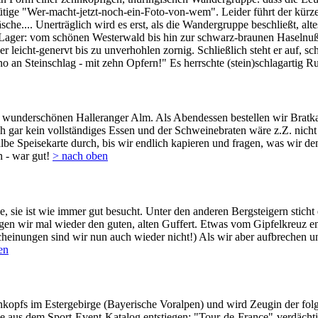
tige "Wer-macht-jetzt-noch-ein-Foto-von-wem". Leider führt der kürze
sche.... Unerträglich wird es erst, als die Wandergruppe beschließt, al
f Lager: vom schönen Westerwald bis hin zur schwarz-braunen Haselnuß!
er leicht-genervt bis zu unverhohlen zornig. Schließlich steht er auf,
 no an Steinschlag - mit zehn Opfern!" Es herrschte (stein)schlagartig Ru
r wunderschönen Halleranger Alm. Als Abendessen bestellen wir Bratkar
ch gar kein vollständiges Essen und der Schweinebraten wäre z.Z. nicht
lbe Speisekarte durch, bis wir endlich kapieren und fragen, was wir d
n - war gut!
> nach oben
sie ist wie immer gut besucht. Unter den anderen Bergsteigern sticht ei
 wir mal wieder den guten, alten Guffert. Etwas vom Gipfelkreuz entfe
scheinungen sind wir nun auch wieder nicht!) Als wir aber aufbrechen u
en
tenkopfs im Estergebirge (Bayerische Voralpen) und wird Zeugin der fo
de aus dem Sport-Event-Katalog entstiegen: "Tour-de-France"-verdächti