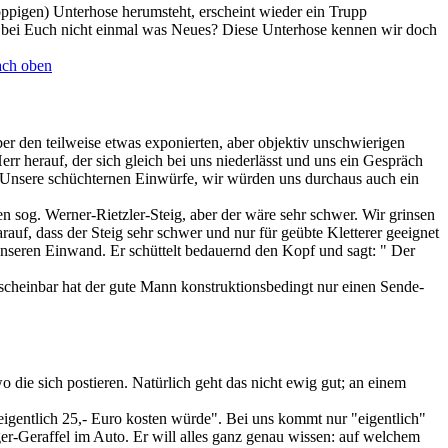
pigen) Unterhose herumsteht, erscheint wieder ein Trupp
nn bei Euch nicht einmal was Neues? Diese Unterhose kennen wir doch
ach oben
er den teilweise etwas exponierten, aber objektiv unschwierigen
rr herauf, der sich gleich bei uns niederlässt und uns ein Gespräch
e. Unsere schüchternen Einwürfe, wir würden uns durchaus auch ein
 sog. Werner-Rietzler-Steig, aber der wäre sehr schwer. Wir grinsen
uf, dass der Steig sehr schwer und nur für geübte Kletterer geeignet
 unseren Einwand. Er schüttelt bedauernd den Kopf und sagt: " Der
scheinbar hat der gute Mann konstruktionsbedingt nur einen Sende-
o die sich postieren. Natürlich geht das nicht ewig gut; an einem
"eigentlich 25,- Euro kosten würde". Bei uns kommt nur "eigentlich"
ger-Geraffel im Auto. Er will alles ganz genau wissen: auf welchem