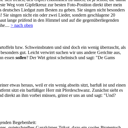
ste Weg vom Gipfelkreuz zur besten Foto-Position direkt über mein
tes deutsches Liedgut zum Besten zu geben. Sie singen nicht besonders
 Sie singen nicht ein oder zwei Lieder, sondern geschlagene 20
 schaut lange prüfend in den Himmel und auf die gegenüberliegenden
he....
> nach oben
toffeln bzw. Schweinsbraten und sind doch ein wenig überrascht, als
 besonders gut. Leicht verwirrt suchen wir uns andere Gerichte aus,
enn essen
sollen
? Der Wirt grinst schelmisch und sagt: "De Gams
ner etwas heraus, weil er ein wenig abseits sitzt, barfuß ist und einen
rnt sitzt ein barfüßiger Herr mit Pferdeschwanz. Zunächst sieht es
nd direkt an ihm vorbei müssen, grinst er uns an und sagt: "Und?
lgenden Begebenheit:
ges, quietschgelbes Ganzkörper-Trikot, dazu ein cooles Piratentuch,