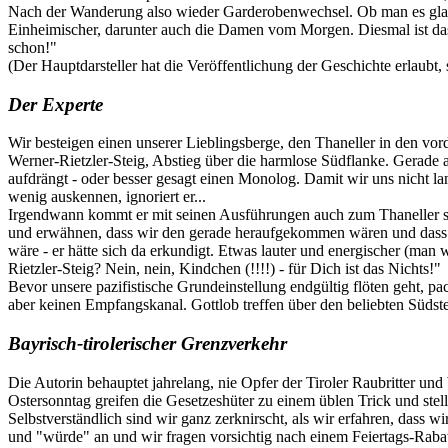
Nach der Wanderung also wieder Garderobenwechsel. Ob man es glaub
Einheimischer, darunter auch die Damen vom Morgen. Diesmal ist das 
schon!"
(Der Hauptdarsteller hat die Veröffentlichung der Geschichte erlaubt,
Der Experte
Wir besteigen einen unserer Lieblingsberge, den Thaneller in den vor
Werner-Rietzler-Steig, Abstieg über die harmlose Südflanke. Gerade al
aufdrängt - oder besser gesagt einen Monolog. Damit wir uns nicht l
wenig auskennen, ignoriert er...
Irgendwann kommt er mit seinen Ausführungen auch zum Thaneller selb
und erwähnen, dass wir den gerade heraufgekommen wären und dass er 
wäre - er hätte sich da erkundigt. Etwas lauter und energischer (man
Rietzler-Steig? Nein, nein, Kindchen (!!!!) - für Dich ist das Nichts!"
Bevor unsere pazifistische Grundeinstellung endgültig flöten geht, 
aber keinen Empfangskanal. Gottlob treffen über den beliebten Südste
Bayrisch-tirolerischer Grenzverkehr
Die Autorin behauptet jahrelang, nie Opfer der Tiroler Raubritter und
Ostersonntag greifen die Gesetzeshüter zu einem üblen Trick und stell
Selbstverständlich sind wir ganz zerknirscht, als wir erfahren, dass
und "würde" an und wir fragen vorsichtig nach einem Feiertags-Rabatt