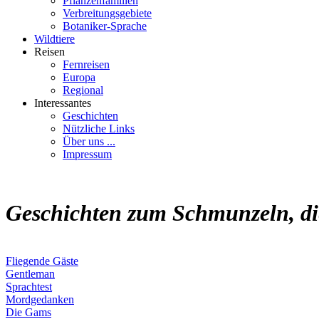
Pflanzenfamilien
Verbreitungsgebiete
Botaniker-Sprache
Wildtiere
Reisen
Fernreisen
Europa
Regional
Interessantes
Geschichten
Nützliche Links
Über uns ...
Impressum
Geschichten zum Schmunzeln, die 
Fliegende Gäste
Gentleman
Sprachtest
Mordgedanken
Die Gams