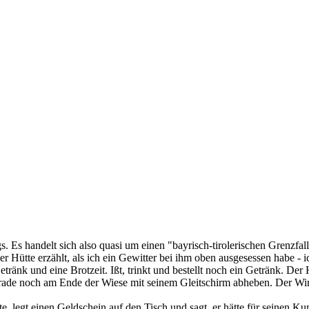
. Es handelt sich also quasi um einen "bayrisch-tirolerischen Grenzfa
er Hütte erzählt, als ich ein Gewitter bei ihm oben ausgesessen habe - i
änk und eine Brotzeit. Ißt, trinkt und bestellt noch ein Getränk. Der 
erade noch am Ende der Wiese mit seinem Gleitschirm abheben. Der Wirt
, legt einen Geldschein auf den Tisch und sagt, er hätte für seinen K