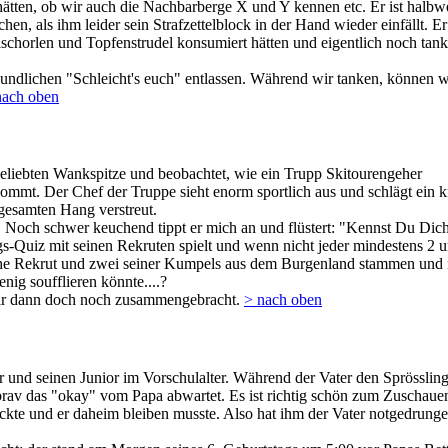
n, ob wir auch die Nachbarberge X und Y kennen etc. Er ist halbwegs 
n, als ihm leider sein Strafzettelblock in der Hand wieder einfällt. Er 
schorlen und Topfenstrudel konsumiert hätten und eigentlich noch tanke
eundlichen "Schleicht's euch" entlassen. Während wir tanken, können 
nach oben
 geliebten Wankspitze und beobachtet, wie ein Trupp Skitourengeher
fkommt. Der Chef der Truppe sieht enorm sportlich aus und schlägt ein
gesamten Hang verstreut.
. Noch schwer keuchend tippt er mich an und flüstert: "Kennst Du Dich 
s-Quiz mit seinen Rekruten spielt und wenn nicht jeder mindestens 2 um
tliche Rekrut und zwei seiner Kumpels aus dem Burgenland stammen und n
nig soufflieren könnte....?
wir dann doch noch zusammengebracht.
> nach oben
er und seinen Junior im Vorschulalter. Während der Vater den Sprössling 
r brav das "okay" vom Papa abwartet. Es ist richtig schön zum Zuscha
ackte und er daheim bleiben musste. Also hat ihm der Vater notgedrunge