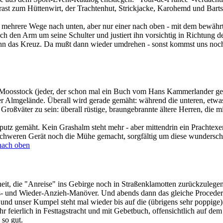
rast zum Hüttenwirt, der Trachtenhut, Strickjacke, Karohemd und Barts
war mehrere Wege nach unten, aber nur einer nach oben - mit dem bewä
ch den Arm um seine Schulter und justiert ihn vorsichtig in Richtung d
t dann das Kreuz. Da mußt dann wieder umdrehen - sonst kommst uns noc
n Moosstock (jeder, der schon mal ein Buch vom Hans Kammerlander g
er Almgelände. Überall wird gerade gemäht: während die unteren, etwas
 Großväter zu sein: überall rüstige, braungebrannte ältere Herren, die
putz gemäht. Kein Grashalm steht mehr - aber mittendrin ein Prachtex
m schweren Gerät noch die Mühe gemacht, sorgfältig um diese wunders
nach oben
t, die "Anreise" ins Gebirge noch in Straßenklamotten zurückzulegen
s- und Wieder-Anzieh-Manöver. Und abends dann das gleiche Procedere
und unser Kumpel steht mal wieder bis auf die (übrigens sehr poppige)
 feierlich in Festtagstracht und mit Gebetbuch, offensichtlich auf dem
 so gut.