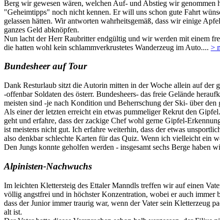
Berg wir gewesen wären, welchen Auf- und Abstieg wir genommen hätte
"Geheimtipps" noch nicht kennen. Er will uns schon gute Fahrt wünsche
gelassen hätten. Wir antworten wahrheitsgemäß, dass wir einige Apfel
ganzes Geld abknöpfen.
Nun lacht der Herr Raubritter endgültig und wir werden mit einem fr
die hatten wohl kein schlammverkrustetes Wanderzeug im Auto....
> 
Bundesheer auf Tour
Dank Resturlaub sitzt die Autorin mitten in der Woche allein auf der
-offenbar Soldaten des österr. Bundesheers- das freie Gelände herau
meisten sind -je nach Kondition und Beherrschung der Ski- über den 
Als einer der letzten erreicht ein etwas pummeliger Rekrut den Gipfel
geht und erfahre, dass der zackige Chef wohl gerne Gipfel-Erkennung
ist meistens nicht gut. Ich erfahre weiterhin, dass der etwas unspor
also denkbar schlechte Karten für das Quiz. Wenn ich vielleicht ein we
Den Jungs konnte geholfen werden - insgesamt sechs Berge haben 
Alpinisten-Nachwuchs
Im leichten Klettersteig des Ettaler Manndls treffen wir auf einen Vat
völlig angstfrei und in höchster Konzentration, wobei er auch imme
dass der Junior immer traurig war, wenn der Vater sein Kletterzeug p
alt ist.