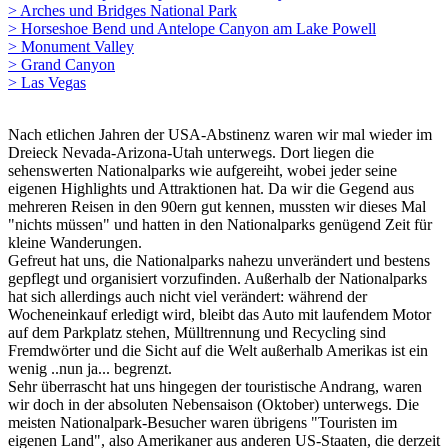
> Arches und Bridges National Park
> Horseshoe Bend und Antelope Canyon am Lake Powell
> Monument Valley
> Grand Canyon
> Las Vegas
Nach etlichen Jahren der USA-Abstinenz waren wir mal wieder im
Dreieck Nevada-Arizona-Utah unterwegs. Dort liegen die
sehenswerten Nationalparks wie aufgereiht, wobei jeder seine
eigenen Highlights und Attraktionen hat. Da wir die Gegend aus
mehreren Reisen in den 90ern gut kennen, mussten wir dieses Mal
"nichts müssen" und hatten in den Nationalparks genügend Zeit für
kleine Wanderungen.
Gefreut hat uns, die Nationalparks nahezu unverändert und bestens
gepflegt und organisiert vorzufinden. Außerhalb der Nationalparks
hat sich allerdings auch nicht viel verändert: während der
Wocheneinkauf erledigt wird, bleibt das Auto mit laufendem Motor
auf dem Parkplatz stehen, Mülltrennung und Recycling sind
Fremdwörter und die Sicht auf die Welt außerhalb Amerikas ist ein
wenig ..nun ja... begrenzt.
Sehr überrascht hat uns hingegen der touristische Andrang, waren
wir doch in der absoluten Nebensaison (Oktober) unterwegs. Die
meisten Nationalpark-Besucher waren übrigens "Touristen im
eigenen Land", also Amerikaner aus anderen US-Staaten, die derzeit