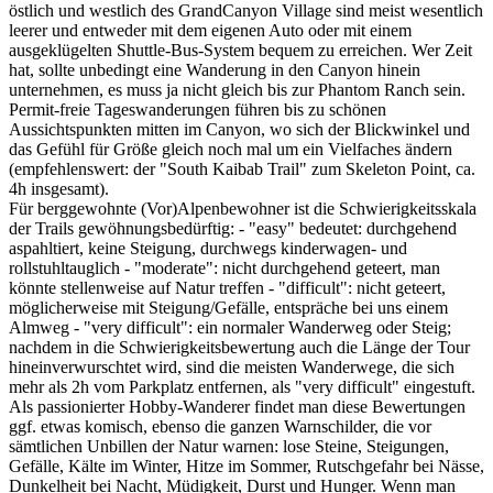
östlich und westlich des GrandCanyon Village sind meist wesentlich
leerer und entweder mit dem eigenen Auto oder mit einem
ausgeklügelten Shuttle-Bus-System bequem zu erreichen. Wer Zeit
hat, sollte unbedingt eine Wanderung in den Canyon hinein
unternehmen, es muss ja nicht gleich bis zur Phantom Ranch sein.
Permit-freie Tageswanderungen führen bis zu schönen
Aussichtspunkten mitten im Canyon, wo sich der Blickwinkel und
das Gefühl für Größe gleich noch mal um ein Vielfaches ändern
(empfehlenswert: der "South Kaibab Trail" zum Skeleton Point, ca.
4h insgesamt).
Für berggewohnte (Vor)Alpenbewohner ist die Schwierigkeitsskala
der Trails gewöhnungsbedürftig: - "easy" bedeutet: durchgehend
aspahltiert, keine Steigung, durchwegs kinderwagen- und
rollstuhltauglich - "moderate": nicht durchgehend geteert, man
könnte stellenweise auf Natur treffen - "difficult": nicht geteert,
möglicherweise mit Steigung/Gefälle, entspräche bei uns einem
Almweg - "very difficult": ein normaler Wanderweg oder Steig;
nachdem in die Schwierigkeitsbewertung auch die Länge der Tour
hineinverwurschtet wird, sind die meisten Wanderwege, die sich
mehr als 2h vom Parkplatz entfernen, als "very difficult" eingestuft.
Als passionierter Hobby-Wanderer findet man diese Bewertungen
ggf. etwas komisch, ebenso die ganzen Warnschilder, die vor
sämtlichen Unbillen der Natur warnen: lose Steine, Steigungen,
Gefälle, Kälte im Winter, Hitze im Sommer, Rutschgefahr bei Nässe,
Dunkelheit bei Nacht, Müdigkeit, Durst und Hunger. Wenn man