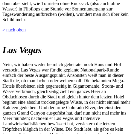
dann aber sieht, wie Touristen ohne Rucksack (also auch ohne
Wasser) in Flipflops eine Stunde vor Sonnenuntergang zur
Tageswanderung aufbrechen (wollen), wundert man sich über kein
Schild mehr.
> nach oben
Las Vegas
Nein, wir haben weder heimlich geheiratet noch Haus und Hof
verzockt. Las Vegas war für die geplante Nationalpark-Runde
einfach der beste Ausgangspunkt. Ansonsten weiß man in dieser
Stadt nie, ob man lachen oder weinen soll. Die bekannten Mega-
Hotels überbieten sich gegenseitig in Gigantomanie, Strom- und
Wasserverbrauch, gleichzeitig zieht ein ganzes Heer an
Obdachlosen durch die Stadt und gleich hinter dem letzten Hotel
beginnt eine absolut trockengelegte Wüste, in der nicht einmal mehr
Kakteen gedeihen. Und der arme Colorado River, der einst den
ganzen Grand Canyon ausgefräst hat, darf nun nicht mal mehr ins
Meer münden; nachdem er Las Vegas und intensive
Landwirtschaftsflächen bewässert hat, versickern die letzten
Tröpfchen kläglich in der Wüste. Die Stadt lebt, als gäbe es kein