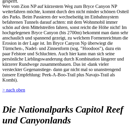
gesperrt.
Wer vom Zion NP auf kürzestem Weg zum Bryce Canyon NP
weiterfahren möchte, kommt durch den nicht minder schönen Ostteil
des Parks. Beim Passieren der wechselseitig im Einbahnsystem
befahrenen Tunnels darauf achten: mit dem Wohnmobil immer
schön auf dem Mittelstreifen fahren, sonst reicht die Höhe nicht! Im
hochgelegenen Bryce Canyon (bis 2700m) bekommt man dann sehr
anschaulich und spannend gezeigt, zu welchem Formenreichtum die
Erosion in der Lage ist. Im Bryce Canyon Np überwiegt die
Türmchen-, Nadel- und Zinnenform (sog. "Hoodoos"), dazu ein
paar Felstore und Schluchten. Auch hier kann man sich seine
persönliche Lieblingswanderung durch Kombination längerer und
kürzerer Rundwege zusammenbauen. Das ist -dank vieler
versteckter Gegenanstiege- dann gar nicht mal so unanstrengend
(unsere Empfehlung: Peek-A-Boo-Trail plus Navajo-Trail als
Kombi).
> nach oben
Die Nationalparks Capitol Reef
und Canyonlands