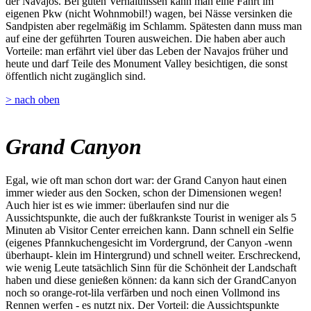
der Navajos. Bei guten Verhältnissen kann man eine Fahrt im
eigenen Pkw (nicht Wohnmobil!) wagen, bei Nässe versinken die
Sandpisten aber regelmäßig im Schlamm. Spätesten dann muss man
auf eine der geführten Touren ausweichen. Die haben aber auch
Vorteile: man erfährt viel über das Leben der Navajos früher und
heute und darf Teile des Monument Valley besichtigen, die sonst
öffentlich nicht zugänglich sind.
> nach oben
Grand Canyon
Egal, wie oft man schon dort war: der Grand Canyon haut einen
immer wieder aus den Socken, schon der Dimensionen wegen!
Auch hier ist es wie immer: überlaufen sind nur die
Aussichtspunkte, die auch der fußkrankste Tourist in weniger als 5
Minuten ab Visitor Center erreichen kann. Dann schnell ein Selfie
(eigenes Pfannkuchengesicht im Vordergrund, der Canyon -wenn
überhaupt- klein im Hintergrund) und schnell weiter. Erschreckend,
wie wenig Leute tatsächlich Sinn für die Schönheit der Landschaft
haben und diese genießen können: da kann sich der GrandCanyon
noch so orange-rot-lila verfärben und noch einen Vollmond ins
Rennen werfen - es nutzt nix. Der Vorteil: die Aussichtspunkte