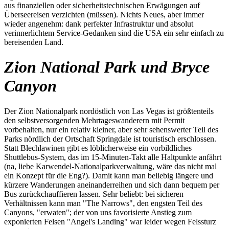
aus finanziellen oder sicherheitstechnischen Erwägungen auf
Überseereisen verzichten (müssen). Nichts Neues, aber immer
wieder angenehm: dank perfekter Infrastruktur und absolut
verinnerlichtem Service-Gedanken sind die USA ein sehr einfach zu
bereisenden Land.
Zion National Park und Bryce
Canyon
Der Zion Nationalpark nordöstlich von Las Vegas ist größtenteils
den selbstversorgenden Mehrtageswanderern mit Permit
vorbehalten, nur ein relativ kleiner, aber sehr sehenswerter Teil des
Parks nördlich der Ortschaft Springdale ist touristisch erschlossen.
Statt Blechlawinen gibt es löblicherweise ein vorbildliches
Shuttlebus-System, das im 15-Minuten-Takt alle Haltpunkte anfährt
(na, liebe Karwendel-Nationalparkverwaltung, wäre das nicht mal
ein Konzept für die Eng?). Damit kann man beliebig längere und
kürzere Wanderungen aneinanderreihen und sich dann bequem per
Bus zurückchauffieren lassen. Sehr beliebt: bei sicheren
Verhältnissen kann man "The Narrows", den engsten Teil des
Canyons, "erwaten"; der von uns favorisierte Anstieg zum
exponierten Felsen "Angel's Landing" war leider wegen Felssturz