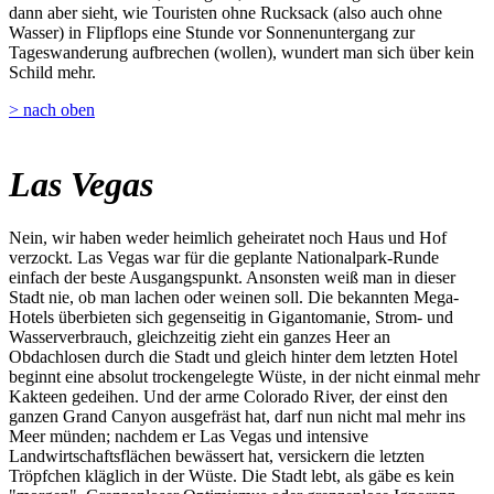
dann aber sieht, wie Touristen ohne Rucksack (also auch ohne
Wasser) in Flipflops eine Stunde vor Sonnenuntergang zur
Tageswanderung aufbrechen (wollen), wundert man sich über kein
Schild mehr.
> nach oben
Las Vegas
Nein, wir haben weder heimlich geheiratet noch Haus und Hof
verzockt. Las Vegas war für die geplante Nationalpark-Runde
einfach der beste Ausgangspunkt. Ansonsten weiß man in dieser
Stadt nie, ob man lachen oder weinen soll. Die bekannten Mega-
Hotels überbieten sich gegenseitig in Gigantomanie, Strom- und
Wasserverbrauch, gleichzeitig zieht ein ganzes Heer an
Obdachlosen durch die Stadt und gleich hinter dem letzten Hotel
beginnt eine absolut trockengelegte Wüste, in der nicht einmal mehr
Kakteen gedeihen. Und der arme Colorado River, der einst den
ganzen Grand Canyon ausgefräst hat, darf nun nicht mal mehr ins
Meer münden; nachdem er Las Vegas und intensive
Landwirtschaftsflächen bewässert hat, versickern die letzten
Tröpfchen kläglich in der Wüste. Die Stadt lebt, als gäbe es kein