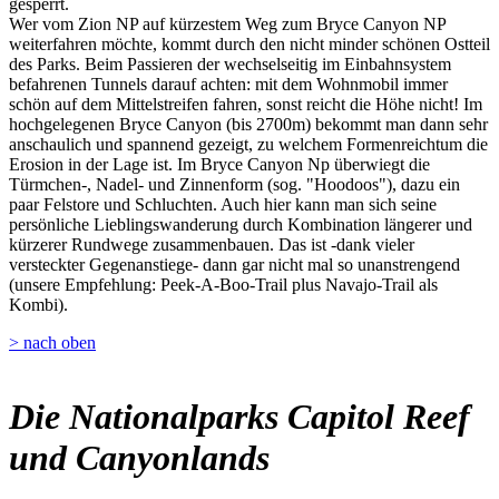
gesperrt.
Wer vom Zion NP auf kürzestem Weg zum Bryce Canyon NP
weiterfahren möchte, kommt durch den nicht minder schönen Ostteil
des Parks. Beim Passieren der wechselseitig im Einbahnsystem
befahrenen Tunnels darauf achten: mit dem Wohnmobil immer
schön auf dem Mittelstreifen fahren, sonst reicht die Höhe nicht! Im
hochgelegenen Bryce Canyon (bis 2700m) bekommt man dann sehr
anschaulich und spannend gezeigt, zu welchem Formenreichtum die
Erosion in der Lage ist. Im Bryce Canyon Np überwiegt die
Türmchen-, Nadel- und Zinnenform (sog. "Hoodoos"), dazu ein
paar Felstore und Schluchten. Auch hier kann man sich seine
persönliche Lieblingswanderung durch Kombination längerer und
kürzerer Rundwege zusammenbauen. Das ist -dank vieler
versteckter Gegenanstiege- dann gar nicht mal so unanstrengend
(unsere Empfehlung: Peek-A-Boo-Trail plus Navajo-Trail als
Kombi).
> nach oben
Die Nationalparks Capitol Reef
und Canyonlands