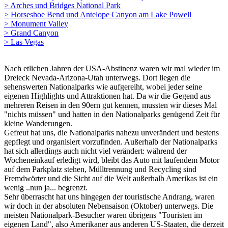
> Arches und Bridges National Park
> Horseshoe Bend und Antelope Canyon am Lake Powell
> Monument Valley
> Grand Canyon
> Las Vegas
Nach etlichen Jahren der USA-Abstinenz waren wir mal wieder im
Dreieck Nevada-Arizona-Utah unterwegs. Dort liegen die
sehenswerten Nationalparks wie aufgereiht, wobei jeder seine
eigenen Highlights und Attraktionen hat. Da wir die Gegend aus
mehreren Reisen in den 90ern gut kennen, mussten wir dieses Mal
"nichts müssen" und hatten in den Nationalparks genügend Zeit für
kleine Wanderungen.
Gefreut hat uns, die Nationalparks nahezu unverändert und bestens
gepflegt und organisiert vorzufinden. Außerhalb der Nationalparks
hat sich allerdings auch nicht viel verändert: während der
Wocheneinkauf erledigt wird, bleibt das Auto mit laufendem Motor
auf dem Parkplatz stehen, Mülltrennung und Recycling sind
Fremdwörter und die Sicht auf die Welt außerhalb Amerikas ist ein
wenig ..nun ja... begrenzt.
Sehr überrascht hat uns hingegen der touristische Andrang, waren
wir doch in der absoluten Nebensaison (Oktober) unterwegs. Die
meisten Nationalpark-Besucher waren übrigens "Touristen im
eigenen Land", also Amerikaner aus anderen US-Staaten, die derzeit