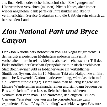
aus finanziellen oder sicherheitstechnischen Erwägungen auf
Überseereisen verzichten (müssen). Nichts Neues, aber immer
wieder angenehm: dank perfekter Infrastruktur und absolut
verinnerlichtem Service-Gedanken sind die USA ein sehr einfach zu
bereisenden Land.
Zion National Park und Bryce
Canyon
Der Zion Nationalpark nordöstlich von Las Vegas ist größtenteils
den selbstversorgenden Mehrtageswanderern mit Permit
vorbehalten, nur ein relativ kleiner, aber sehr sehenswerter Teil des
Parks nördlich der Ortschaft Springdale ist touristisch erschlossen.
Statt Blechlawinen gibt es löblicherweise ein vorbildliches
Shuttlebus-System, das im 15-Minuten-Takt alle Haltpunkte anfährt
(na, liebe Karwendel-Nationalparkverwaltung, wäre das nicht mal
ein Konzept für die Eng?). Damit kann man beliebig längere und
kürzere Wanderungen aneinanderreihen und sich dann bequem per
Bus zurückchauffieren lassen. Sehr beliebt: bei sicheren
Verhältnissen kann man "The Narrows", den engsten Teil des
Canyons, "erwaten"; der von uns favorisierte Anstieg zum
exponierten Felsen "Angel's Landing" war leider wegen Felssturz