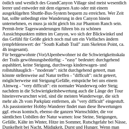
östlich und westlich des GrandCanyon Village sind meist wesentlich
leerer und entweder mit dem eigenen Auto oder mit einem
ausgeklügelten Shuttle-Bus-System bequem zu erreichen. Wer Zeit
hat, sollte unbedingt eine Wanderung in den Canyon hinein
unternehmen, es muss ja nicht gleich bis zur Phantom Ranch sein.
Permit-freie Tageswanderungen führen bis zu schönen
Aussichtspunkten mitten im Canyon, wo sich der Blickwinkel und
das Gefühl für Größe gleich noch mal um ein Vielfaches ändern
(empfehlenswert: der "South Kaibab Trail" zum Skeleton Point, ca.
4h insgesamt).
Für berggewohnte (Vor)Alpenbewohner ist die Schwierigkeitsskala
der Trails gewöhnungsbedürftig: - "easy" bedeutet: durchgehend
aspahltiert, keine Steigung, durchwegs kinderwagen- und
rollstuhltauglich - "moderate": nicht durchgehend geteert, man
könnte stellenweise auf Natur treffen - "difficult": nicht geteert,
möglicherweise mit Steigung/Gefälle, entspräche bei uns einem
Almweg - "very difficult": ein normaler Wanderweg oder Steig;
nachdem in die Schwierigkeitsbewertung auch die Länge der Tour
hineinverwurschtet wird, sind die meisten Wanderwege, die sich
mehr als 2h vom Parkplatz entfernen, als "very difficult" eingestuft.
Als passionierter Hobby-Wanderer findet man diese Bewertungen
ggf. etwas komisch, ebenso die ganzen Warnschilder, die vor
sämtlichen Unbillen der Natur warnen: lose Steine, Steigungen,
Gefälle, Kälte im Winter, Hitze im Sommer, Rutschgefahr bei Nässe,
Dunkelheit bei Nacht, Müdigkeit, Durst und Hunger. Wenn man