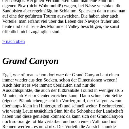
der Navajos. Bei guten Verhältnissen kann man eine Fahrt im
eigenen Pkw (nicht Wohnmobil!) wagen, bei Nässe versinken die
Sandpisten aber regelmäßig im Schlamm. Spätesten dann muss man
auf eine der geführten Touren ausweichen. Die haben aber auch
Vorteile: man erfährt viel über das Leben der Navajos früher und
heute und darf Teile des Monument Valley besichtigen, die sonst
öffentlich nicht zugänglich sind.
> nach oben
Grand Canyon
Egal, wie oft man schon dort war: der Grand Canyon haut einen
immer wieder aus den Socken, schon der Dimensionen wegen!
Auch hier ist es wie immer: überlaufen sind nur die
Aussichtspunkte, die auch der fußkrankste Tourist in weniger als 5
Minuten ab Visitor Center erreichen kann. Dann schnell ein Selfie
(eigenes Pfannkuchengesicht im Vordergrund, der Canyon -wenn
überhaupt- klein im Hintergrund) und schnell weiter. Erschreckend,
wie wenig Leute tatsächlich Sinn für die Schönheit der Landschaft
haben und diese genießen können: da kann sich der GrandCanyon
noch so orange-rot-lila verfärben und noch einen Vollmond ins
Rennen werfen - es nutzt nix. Der Vorteil: die Aussichtspunkte