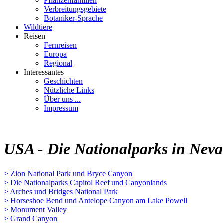
Pflanzenfamilien
Verbreitungsgebiete
Botaniker-Sprache
Wildtiere
Reisen
Fernreisen
Europa
Regional
Interessantes
Geschichten
Nützliche Links
Über uns ...
Impressum
USA - Die Nationalparks in Neva
> Zion National Park und Bryce Canyon
> Die Nationalparks Capitol Reef und Canyonlands
> Arches und Bridges National Park
> Horseshoe Bend und Antelope Canyon am Lake Powell
> Monument Valley
> Grand Canyon