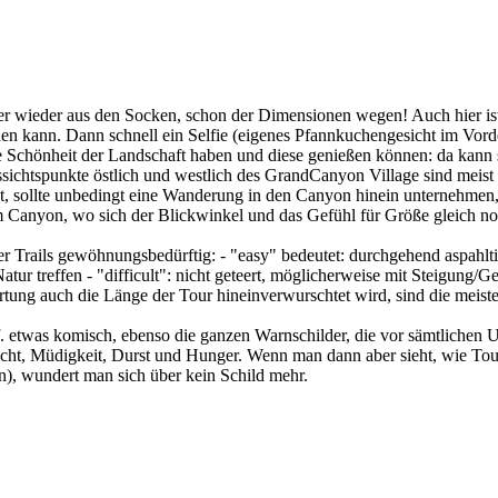
r wieder aus den Socken, schon der Dimensionen wegen! Auch hier ist 
ichen kann. Dann schnell ein Selfie (eigenes Pfannkuchengesicht im Vo
die Schönheit der Landschaft haben und diese genießen können: da kann
ussichtspunkte östlich und westlich des GrandCanyon Village sind meis
, sollte unbedingt eine Wanderung in den Canyon hinein unternehmen, e
 Canyon, wo sich der Blickwinkel und das Gefühl für Größe gleich no
 Trails gewöhnungsbedürftig: - "easy" bedeutet: durchgehend aspahltie
ur treffen - "difficult": nicht geteert, möglicherweise mit Steigung/Ge
ung auch die Länge der Tour hineinverwurschtet wird, sind die meiste
etwas komisch, ebenso die ganzen Warnschilder, die vor sämtlichen Un
cht, Müdigkeit, Durst und Hunger. Wenn man dann aber sieht, wie Tour
, wundert man sich über kein Schild mehr.