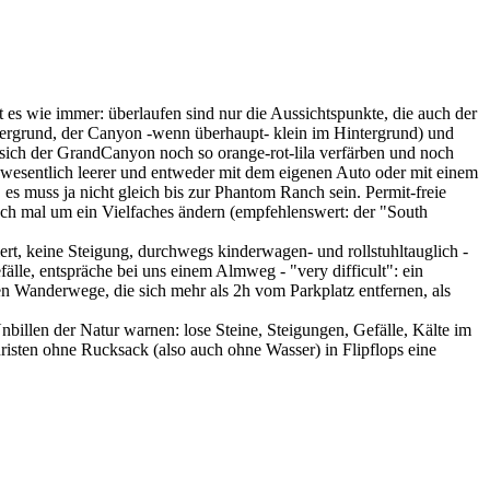
es wie immer: überlaufen sind nur die Aussichtspunkte, die auch der
rdergrund, der Canyon -wenn überhaupt- klein im Hintergrund) und
 sich der GrandCanyon noch so orange-rot-lila verfärben und noch
t wesentlich leerer und entweder mit dem eigenen Auto oder mit einem
s muss ja nicht gleich bis zur Phantom Ranch sein. Permit-freie
ch mal um ein Vielfaches ändern (empfehlenswert: der "South
rt, keine Steigung, durchwegs kinderwagen- und rollstuhltauglich -
fälle, entspräche bei uns einem Almweg - "very difficult": ein
n Wanderwege, die sich mehr als 2h vom Parkplatz entfernen, als
billen der Natur warnen: lose Steine, Steigungen, Gefälle, Kälte im
isten ohne Rucksack (also auch ohne Wasser) in Flipflops eine