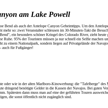
anyon am Lake Powell
e Bend als auch der Antelope Canyon Geheimtipps. Um den Antelope C
cht mehr so: zwei Veranstalter schleusen im 30-Minuten-Takt die Besuc
Bend", ein besonders schöner Kringel des Colorado River, zieht heut
ne Ruhe. 95% der Touristen müssen ja nur schnell ein Selfie machen und
t zu einem Nationalpark, sondern liegen auf Privatgelände der Navajos.
- auch für Fußgänger!
te oder wie in der alten Marlboro-Kinowerbung: die "Tafelberge" des 
te dringend benötigte Gelder in die Kassen der Navajos. Bei guten Ve
mm. Spätesten dann muss man auf eine der geführten Touren ausweichen.
en, die sonst öffentlich nicht zugänglich sind.