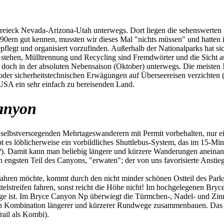
ieck Nevada-Arizona-Utah unterwegs. Dort liegen die sehenswerten Na
 90ern gut kennen, mussten wir dieses Mal "nichts müssen" und hatten
pflegt und organisiert vorzufinden. Außerhalb der Nationalparks hat si
 stehen, Mülltrennung und Recycling sind Fremdwörter und die Sicht auf
ir doch in der absoluten Nebensaison (Oktober) unterwegs. Die meiste
n oder sicherheitstechnischen Erwägungen auf Überseereisen verzichte
 USA ein sehr einfach zu bereisenden Land.
anyon
selbstversorgenden Mehrtageswanderern mit Permit vorbehalten, nur ein 
ibt es löblicherweise ein vorbildliches Shuttlebus-System, das im 15-Mi
?). Damit kann man beliebig längere und kürzere Wanderungen aneinan
n engsten Teil des Canyons, "erwaten"; der von uns favorisierte Anst
en möchte, kommt durch den nicht minder schönen Ostteil des Parks.
elstreifen fahren, sonst reicht die Höhe nicht! Im hochgelegenen Br
ge ist. Im Bryce Canyon Np überwiegt die Türmchen-, Nadel- und Zinn
h Kombination längerer und kürzerer Rundwege zusammenbauen. Das ist 
ail als Kombi).