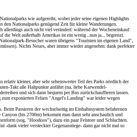
tionalparks wie aufgereiht, wobei jeder seine eigenen Highlights
 in den Nationalparks genügend Zeit für kleine Wanderungen.
ch allerdings auch nicht viel verändert: während der Wocheneinkauf
 die Welt außerhalb Amerikas ist ein wenig ..nun ja... begrenzt.
n Nationalpark-Besucher waren übrigens "Touristen im eigenen Land",
n (müssen). Nichts Neues, aber immer wieder angenehm: dank perfekter
relativ kleiner, aber sehr sehenswerter Teil des Parks nördlich der
nuten-Takt alle Haltpunkte anfährt (na, liebe Karwendel-
derreihen und sich dann bequem per Bus zurückchauffieren lassen.
ieg zum exponierten Felsen "Angel's Landing" war leider wegen
 Beim Passieren der wechselseitig im Einbahnsystem befahrenen
yce Canyon (bis 2700m) bekommt man dann sehr anschaulich und
enform (sog. "Hoodoos"), dazu ein paar Felstore und Schluchten.
-dank vieler versteckter Gegenanstiege- dann gar nicht mal so