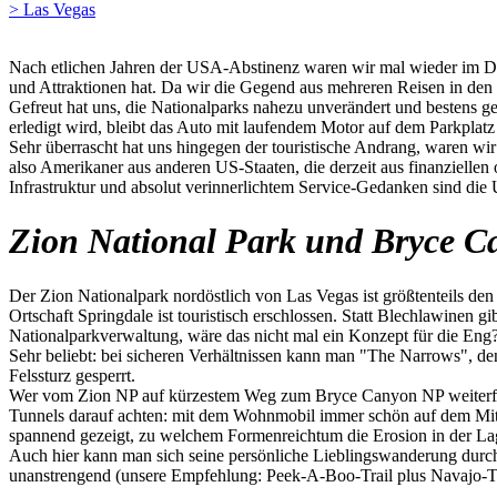
> Las Vegas
Nach etlichen Jahren der USA-Abstinenz waren wir mal wieder im Dre
und Attraktionen hat. Da wir die Gegend aus mehreren Reisen in den
Gefreut hat uns, die Nationalparks nahezu unverändert und bestens ge
erledigt wird, bleibt das Auto mit laufendem Motor auf dem Parkplatz
Sehr überrascht hat uns hingegen der touristische Andrang, waren w
also Amerikaner aus anderen US-Staaten, die derzeit aus finanzielle
Infrastruktur und absolut verinnerlichtem Service-Gedanken sind die
Zion National Park und Bryce C
Der Zion Nationalpark nordöstlich von Las Vegas ist größtenteils den 
Ortschaft Springdale ist touristisch erschlossen. Statt Blechlawinen g
Nationalparkverwaltung, wäre das nicht mal ein Konzept für die Eng
Sehr beliebt: bei sicheren Verhältnissen kann man "The Narrows", de
Felssturz gesperrt.
Wer vom Zion NP auf kürzestem Weg zum Bryce Canyon NP weiterfahr
Tunnels darauf achten: mit dem Wohnmobil immer schön auf dem Mitt
spannend gezeigt, zu welchem Formenreichtum die Erosion in der La
Auch hier kann man sich seine persönliche Lieblingswanderung durc
unanstrengend (unsere Empfehlung: Peek-A-Boo-Trail plus Navajo-Tr