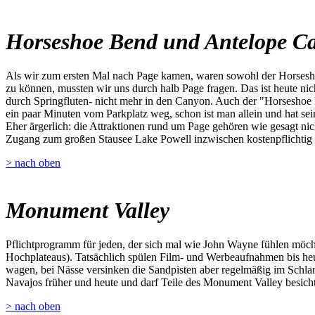
Horseshoe Bend und Antelope C
Als wir zum ersten Mal nach Page kamen, waren sowohl der Horsesho
zu können, mussten wir uns durch halb Page fragen. Das ist heute ni
durch Springfluten- nicht mehr in den Canyon. Auch der "Horseshoe 
ein paar Minuten vom Parkplatz weg, schon ist man allein und hat sei
Eher ärgerlich: die Attraktionen rund um Page gehören wie gesagt nich
Zugang zum großen Stausee Lake Powell inzwischen kostenpflichtig 
> nach oben
Monument Valley
Pflichtprogramm für jeden, der sich mal wie John Wayne fühlen möch
Hochplateaus). Tatsächlich spülen Film- und Werbeaufnahmen bis heu
wagen, bei Nässe versinken die Sandpisten aber regelmäßig im Schla
Navajos früher und heute und darf Teile des Monument Valley besichtig
> nach oben