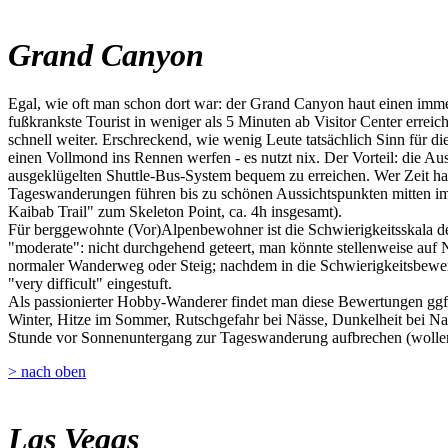
Grand Canyon
Egal, wie oft man schon dort war: der Grand Canyon haut einen imme
fußkrankste Tourist in weniger als 5 Minuten ab Visitor Center erre
schnell weiter. Erschreckend, wie wenig Leute tatsächlich Sinn für 
einen Vollmond ins Rennen werfen - es nutzt nix. Der Vorteil: die A
ausgeklügelten Shuttle-Bus-System bequem zu erreichen. Wer Zeit hat
Tageswanderungen führen bis zu schönen Aussichtspunkten mitten im
Kaibab Trail" zum Skeleton Point, ca. 4h insgesamt).
Für berggewohnte (Vor)Alpenbewohner ist die Schwierigkeitsskala der
"moderate": nicht durchgehend geteert, man könnte stellenweise auf Nat
normaler Wanderweg oder Steig; nachdem in die Schwierigkeitsbewert
"very difficult" eingestuft.
Als passionierter Hobby-Wanderer findet man diese Bewertungen ggf. 
Winter, Hitze im Sommer, Rutschgefahr bei Nässe, Dunkelheit bei Na
Stunde vor Sonnenuntergang zur Tageswanderung aufbrechen (wollen)
> nach oben
Las Vegas