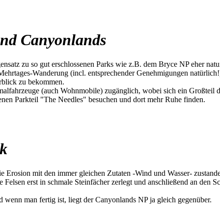
 und Canyonlands
nsatz zu so gut erschlossenen Parks wie z.B. dem Bryce NP eher naturb
Mehrtages-Wanderung (incl. entsprechender Genehmigungen natürlich!).
rblick zu bekommen.
lfahrzeuge (auch Wohnmobile) zugänglich, wobei sich ein Großteil der
egenen Parkteil "The Needles" besuchen und dort mehr Ruhe finden.
rk
die Erosion mit den immer gleichen Zutaten -Wind und Wasser- zustande
Felsen erst in schmale Steinfächer zerlegt und anschließend an den S
wenn man fertig ist, liegt der Canyonlands NP ja gleich gegenüber.