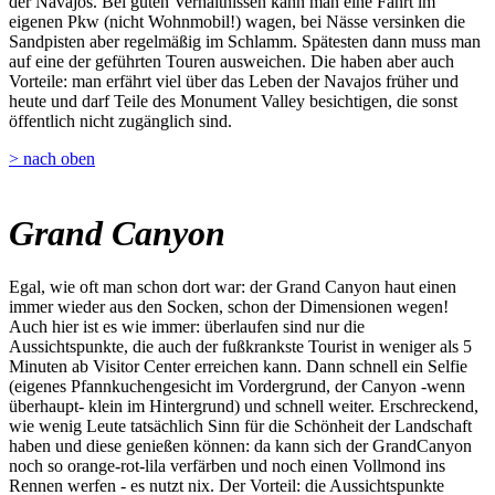
der Navajos. Bei guten Verhältnissen kann man eine Fahrt im
eigenen Pkw (nicht Wohnmobil!) wagen, bei Nässe versinken die
Sandpisten aber regelmäßig im Schlamm. Spätesten dann muss man
auf eine der geführten Touren ausweichen. Die haben aber auch
Vorteile: man erfährt viel über das Leben der Navajos früher und
heute und darf Teile des Monument Valley besichtigen, die sonst
öffentlich nicht zugänglich sind.
> nach oben
Grand Canyon
Egal, wie oft man schon dort war: der Grand Canyon haut einen
immer wieder aus den Socken, schon der Dimensionen wegen!
Auch hier ist es wie immer: überlaufen sind nur die
Aussichtspunkte, die auch der fußkrankste Tourist in weniger als 5
Minuten ab Visitor Center erreichen kann. Dann schnell ein Selfie
(eigenes Pfannkuchengesicht im Vordergrund, der Canyon -wenn
überhaupt- klein im Hintergrund) und schnell weiter. Erschreckend,
wie wenig Leute tatsächlich Sinn für die Schönheit der Landschaft
haben und diese genießen können: da kann sich der GrandCanyon
noch so orange-rot-lila verfärben und noch einen Vollmond ins
Rennen werfen - es nutzt nix. Der Vorteil: die Aussichtspunkte