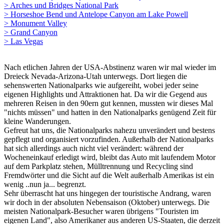
> Arches und Bridges National Park
> Horseshoe Bend und Antelope Canyon am Lake Powell
> Monument Valley
> Grand Canyon
> Las Vegas
Nach etlichen Jahren der USA-Abstinenz waren wir mal wieder im
Dreieck Nevada-Arizona-Utah unterwegs. Dort liegen die
sehenswerten Nationalparks wie aufgereiht, wobei jeder seine
eigenen Highlights und Attraktionen hat. Da wir die Gegend aus
mehreren Reisen in den 90ern gut kennen, mussten wir dieses Mal
"nichts müssen" und hatten in den Nationalparks genügend Zeit für
kleine Wanderungen.
Gefreut hat uns, die Nationalparks nahezu unverändert und bestens
gepflegt und organisiert vorzufinden. Außerhalb der Nationalparks
hat sich allerdings auch nicht viel verändert: während der
Wocheneinkauf erledigt wird, bleibt das Auto mit laufendem Motor
auf dem Parkplatz stehen, Mülltrennung und Recycling sind
Fremdwörter und die Sicht auf die Welt außerhalb Amerikas ist ein
wenig ..nun ja... begrenzt.
Sehr überrascht hat uns hingegen der touristische Andrang, waren
wir doch in der absoluten Nebensaison (Oktober) unterwegs. Die
meisten Nationalpark-Besucher waren übrigens "Touristen im
eigenen Land", also Amerikaner aus anderen US-Staaten, die derzeit