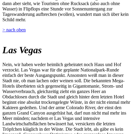
dann aber sieht, wie Touristen ohne Rucksack (also auch ohne
Wasser) in Flipflops eine Stunde vor Sonnenuntergang zur
Tageswanderung aufbrechen (wollen), wundert man sich über kein
Schild mehr.
> nach oben
Las Vegas
Nein, wir haben weder heimlich geheiratet noch Haus und Hof
verzockt. Las Vegas war für die geplante Nationalpark-Runde
einfach der beste Ausgangspunkt. Ansonsten weiß man in dieser
Stadt nie, ob man lachen oder weinen soll. Die bekannten Mega-
Hotels überbieten sich gegenseitig in Gigantomanie, Strom- und
Wasserverbrauch, gleichzeitig zieht ein ganzes Heer an
Obdachlosen durch die Stadt und gleich hinter dem letzten Hotel
beginnt eine absolut trockengelegte Wüste, in der nicht einmal mehr
Kakteen gedeihen. Und der arme Colorado River, der einst den
ganzen Grand Canyon ausgefräst hat, darf nun nicht mal mehr ins
Meer münden; nachdem er Las Vegas und intensive
Landwirtschaftsflächen bewässert hat, versickern die letzten
Tröpfchen kläglich in der Wüste. Die Stadt lebt, als gäbe es kein