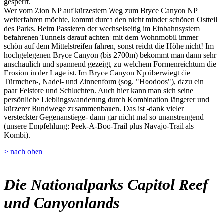
gesperrt.
Wer vom Zion NP auf kürzestem Weg zum Bryce Canyon NP
weiterfahren möchte, kommt durch den nicht minder schönen Ostteil
des Parks. Beim Passieren der wechselseitig im Einbahnsystem
befahrenen Tunnels darauf achten: mit dem Wohnmobil immer
schön auf dem Mittelstreifen fahren, sonst reicht die Höhe nicht! Im
hochgelegenen Bryce Canyon (bis 2700m) bekommt man dann sehr
anschaulich und spannend gezeigt, zu welchem Formenreichtum die
Erosion in der Lage ist. Im Bryce Canyon Np überwiegt die
Türmchen-, Nadel- und Zinnenform (sog. "Hoodoos"), dazu ein
paar Felstore und Schluchten. Auch hier kann man sich seine
persönliche Lieblingswanderung durch Kombination längerer und
kürzerer Rundwege zusammenbauen. Das ist -dank vieler
versteckter Gegenanstiege- dann gar nicht mal so unanstrengend
(unsere Empfehlung: Peek-A-Boo-Trail plus Navajo-Trail als
Kombi).
> nach oben
Die Nationalparks Capitol Reef
und Canyonlands