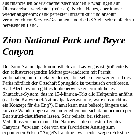
aus finanziellen oder sicherheitstechnischen Erwägungen auf
Überseereisen verzichten (müssen). Nichts Neues, aber immer
wieder angenehm: dank perfekter Infrastruktur und absolut
verinnerlichtem Service-Gedanken sind die USA ein sehr einfach zu
bereisenden Land.
Zion National Park und Bryce
Canyon
Der Zion Nationalpark nordöstlich von Las Vegas ist größtenteils
den selbstversorgenden Mehrtageswanderern mit Permit
vorbehalten, nur ein relativ kleiner, aber sehr sehenswerter Teil des
Parks nördlich der Ortschaft Springdale ist touristisch erschlossen.
Statt Blechlawinen gibt es löblicherweise ein vorbildliches
Shuttlebus-System, das im 15-Minuten-Takt alle Haltpunkte anfährt
(na, liebe Karwendel-Nationalparkverwaltung, wäre das nicht mal
ein Konzept für die Eng?). Damit kann man beliebig längere und
kürzere Wanderungen aneinanderreihen und sich dann bequem per
Bus zurückchauffieren lassen. Sehr beliebt: bei sicheren
Verhältnissen kann man "The Narrows", den engsten Teil des
Canyons, "erwaten"; der von uns favorisierte Anstieg zum
exponierten Felsen "Angel's Landing" war leider wegen Felssturz