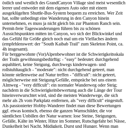
östlich und westlich des GrandCanyon Village sind meist wesentlich
leerer und entweder mit dem eigenen Auto oder mit einem
ausgeklügelten Shuttle-Bus-System bequem zu erreichen. Wer Zeit
hat, sollte unbedingt eine Wanderung in den Canyon hinein
unternehmen, es muss ja nicht gleich bis zur Phantom Ranch sein.
Permit-freie Tageswanderungen führen bis zu schönen
Aussichtspunkten mitten im Canyon, wo sich der Blickwinkel und
das Gefühl für Größe gleich noch mal um ein Vielfaches ändern
(empfehlenswert: der "South Kaibab Trail" zum Skeleton Point, ca.
4h insgesamt).
Für berggewohnte (Vor)Alpenbewohner ist die Schwierigkeitsskala
der Trails gewöhnungsbedürftig: - "easy" bedeutet: durchgehend
aspahltiert, keine Steigung, durchwegs kinderwagen- und
rollstuhltauglich - "moderate": nicht durchgehend geteert, man
könnte stellenweise auf Natur treffen - "difficult": nicht geteert,
möglicherweise mit Steigung/Gefälle, entspräche bei uns einem
Almweg - "very difficult": ein normaler Wanderweg oder Steig;
nachdem in die Schwierigkeitsbewertung auch die Länge der Tour
hineinverwurschtet wird, sind die meisten Wanderwege, die sich
mehr als 2h vom Parkplatz entfernen, als "very difficult" eingestuft.
Als passionierter Hobby-Wanderer findet man diese Bewertungen
ggf. etwas komisch, ebenso die ganzen Warnschilder, die vor
sämtlichen Unbillen der Natur warnen: lose Steine, Steigungen,
Gefälle, Kälte im Winter, Hitze im Sommer, Rutschgefahr bei Nässe,
Dunkelheit bei Nacht, Müdigkeit, Durst und Hunger. Wenn man