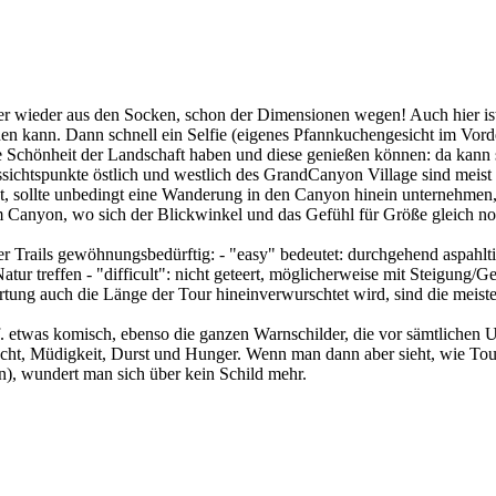
r wieder aus den Socken, schon der Dimensionen wegen! Auch hier ist 
ichen kann. Dann schnell ein Selfie (eigenes Pfannkuchengesicht im Vo
die Schönheit der Landschaft haben und diese genießen können: da kann
ussichtspunkte östlich und westlich des GrandCanyon Village sind meis
, sollte unbedingt eine Wanderung in den Canyon hinein unternehmen, e
 Canyon, wo sich der Blickwinkel und das Gefühl für Größe gleich no
 Trails gewöhnungsbedürftig: - "easy" bedeutet: durchgehend aspahltie
ur treffen - "difficult": nicht geteert, möglicherweise mit Steigung/Ge
ung auch die Länge der Tour hineinverwurschtet wird, sind die meiste
etwas komisch, ebenso die ganzen Warnschilder, die vor sämtlichen Un
cht, Müdigkeit, Durst und Hunger. Wenn man dann aber sieht, wie Tour
, wundert man sich über kein Schild mehr.