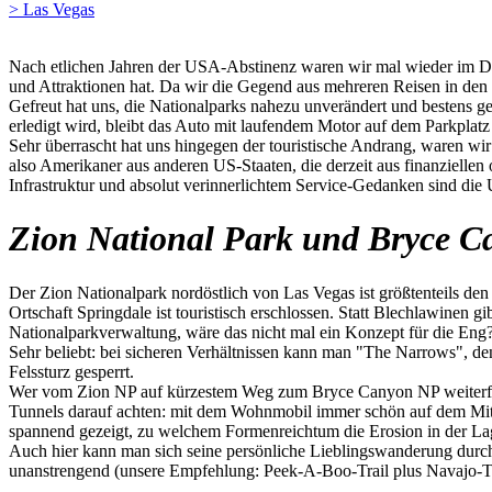
> Las Vegas
Nach etlichen Jahren der USA-Abstinenz waren wir mal wieder im Dre
und Attraktionen hat. Da wir die Gegend aus mehreren Reisen in den
Gefreut hat uns, die Nationalparks nahezu unverändert und bestens ge
erledigt wird, bleibt das Auto mit laufendem Motor auf dem Parkplatz
Sehr überrascht hat uns hingegen der touristische Andrang, waren w
also Amerikaner aus anderen US-Staaten, die derzeit aus finanzielle
Infrastruktur und absolut verinnerlichtem Service-Gedanken sind die
Zion National Park und Bryce C
Der Zion Nationalpark nordöstlich von Las Vegas ist größtenteils den 
Ortschaft Springdale ist touristisch erschlossen. Statt Blechlawinen g
Nationalparkverwaltung, wäre das nicht mal ein Konzept für die Eng
Sehr beliebt: bei sicheren Verhältnissen kann man "The Narrows", de
Felssturz gesperrt.
Wer vom Zion NP auf kürzestem Weg zum Bryce Canyon NP weiterfahr
Tunnels darauf achten: mit dem Wohnmobil immer schön auf dem Mitt
spannend gezeigt, zu welchem Formenreichtum die Erosion in der La
Auch hier kann man sich seine persönliche Lieblingswanderung durc
unanstrengend (unsere Empfehlung: Peek-A-Boo-Trail plus Navajo-Tr