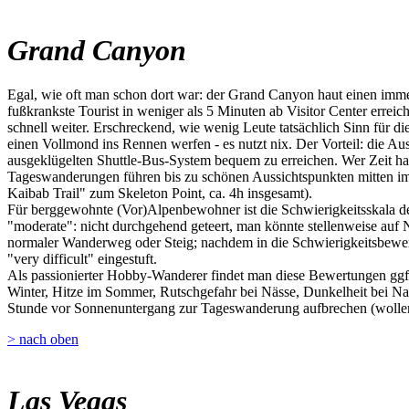
Grand Canyon
Egal, wie oft man schon dort war: der Grand Canyon haut einen imme
fußkrankste Tourist in weniger als 5 Minuten ab Visitor Center erre
schnell weiter. Erschreckend, wie wenig Leute tatsächlich Sinn für 
einen Vollmond ins Rennen werfen - es nutzt nix. Der Vorteil: die A
ausgeklügelten Shuttle-Bus-System bequem zu erreichen. Wer Zeit hat
Tageswanderungen führen bis zu schönen Aussichtspunkten mitten im
Kaibab Trail" zum Skeleton Point, ca. 4h insgesamt).
Für berggewohnte (Vor)Alpenbewohner ist die Schwierigkeitsskala der
"moderate": nicht durchgehend geteert, man könnte stellenweise auf Nat
normaler Wanderweg oder Steig; nachdem in die Schwierigkeitsbewert
"very difficult" eingestuft.
Als passionierter Hobby-Wanderer findet man diese Bewertungen ggf. 
Winter, Hitze im Sommer, Rutschgefahr bei Nässe, Dunkelheit bei Na
Stunde vor Sonnenuntergang zur Tageswanderung aufbrechen (wollen)
> nach oben
Las Vegas