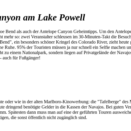
anyon am Lake Powell
e Bend als auch der Antelope Canyon Geheimtipps. Um den Antelope C
cht mehr so: zwei Veranstalter schleusen im 30-Minuten-Takt die Besuc
Bend", ein besonders schöner Kringel des Colorado River, zieht heut
ne Ruhe. 95% der Touristen müssen ja nur schnell ein Selfie machen und
t zu einem Nationalpark, sondern liegen auf Privatgelände der Navajos.
- auch für Fußgänger!
te oder wie in der alten Marlboro-Kinowerbung: die "Tafelberge" des 
te dringend benötigte Gelder in die Kassen der Navajos. Bei guten Ve
mm. Spätesten dann muss man auf eine der geführten Touren ausweichen.
en, die sonst öffentlich nicht zugänglich sind.