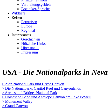
Pflanzenfamilien
Verbreitungsgebiete
Botaniker-Sprache
Wildtiere
Reisen
Fernreisen
Europa
Regional
Interessantes
Geschichten
Nützliche Links
Über uns ...
Impressum
USA - Die Nationalparks in Neva
> Zion National Park und Bryce Canyon
> Die Nationalparks Capitol Reef und Canyonlands
> Arches und Bridges National Park
> Horseshoe Bend und Antelope Canyon am Lake Powell
> Monument Valley
> Grand Canyon