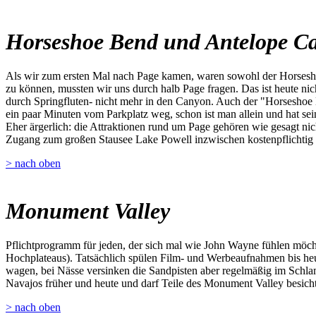
Horseshoe Bend und Antelope C
Als wir zum ersten Mal nach Page kamen, waren sowohl der Horsesho
zu können, mussten wir uns durch halb Page fragen. Das ist heute ni
durch Springfluten- nicht mehr in den Canyon. Auch der "Horseshoe 
ein paar Minuten vom Parkplatz weg, schon ist man allein und hat sei
Eher ärgerlich: die Attraktionen rund um Page gehören wie gesagt nich
Zugang zum großen Stausee Lake Powell inzwischen kostenpflichtig 
> nach oben
Monument Valley
Pflichtprogramm für jeden, der sich mal wie John Wayne fühlen möch
Hochplateaus). Tatsächlich spülen Film- und Werbeaufnahmen bis heu
wagen, bei Nässe versinken die Sandpisten aber regelmäßig im Schla
Navajos früher und heute und darf Teile des Monument Valley besichtig
> nach oben