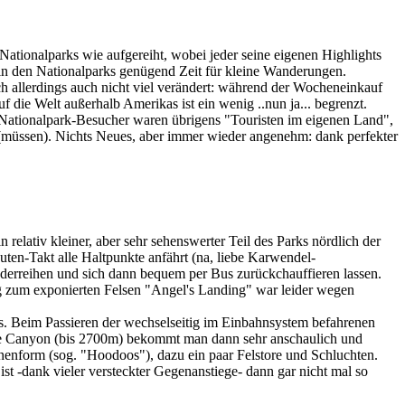
tionalparks wie aufgereiht, wobei jeder seine eigenen Highlights
 in den Nationalparks genügend Zeit für kleine Wanderungen.
ch allerdings auch nicht viel verändert: während der Wocheneinkauf
 die Welt außerhalb Amerikas ist ein wenig ..nun ja... begrenzt.
n Nationalpark-Besucher waren übrigens "Touristen im eigenen Land",
n (müssen). Nichts Neues, aber immer wieder angenehm: dank perfekter
relativ kleiner, aber sehr sehenswerter Teil des Parks nördlich der
nuten-Takt alle Haltpunkte anfährt (na, liebe Karwendel-
derreihen und sich dann bequem per Bus zurückchauffieren lassen.
ieg zum exponierten Felsen "Angel's Landing" war leider wegen
 Beim Passieren der wechselseitig im Einbahnsystem befahrenen
yce Canyon (bis 2700m) bekommt man dann sehr anschaulich und
enform (sog. "Hoodoos"), dazu ein paar Felstore und Schluchten.
-dank vieler versteckter Gegenanstiege- dann gar nicht mal so