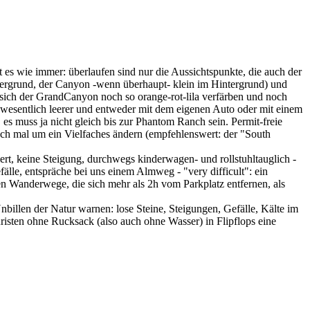
es wie immer: überlaufen sind nur die Aussichtspunkte, die auch der
rdergrund, der Canyon -wenn überhaupt- klein im Hintergrund) und
 sich der GrandCanyon noch so orange-rot-lila verfärben und noch
t wesentlich leerer und entweder mit dem eigenen Auto oder mit einem
s muss ja nicht gleich bis zur Phantom Ranch sein. Permit-freie
ch mal um ein Vielfaches ändern (empfehlenswert: der "South
rt, keine Steigung, durchwegs kinderwagen- und rollstuhltauglich -
fälle, entspräche bei uns einem Almweg - "very difficult": ein
n Wanderwege, die sich mehr als 2h vom Parkplatz entfernen, als
billen der Natur warnen: lose Steine, Steigungen, Gefälle, Kälte im
isten ohne Rucksack (also auch ohne Wasser) in Flipflops eine