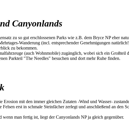
 und Canyonlands
nsatz zu so gut erschlossenen Parks wie z.B. dem Bryce NP eher naturb
Mehrtages-Wanderung (incl. entsprechender Genehmigungen natürlich!).
rblick zu bekommen.
lfahrzeuge (auch Wohnmobile) zugänglich, wobei sich ein Großteil der
egenen Parkteil "The Needles" besuchen und dort mehr Ruhe finden.
rk
die Erosion mit den immer gleichen Zutaten -Wind und Wasser- zustande
Felsen erst in schmale Steinfächer zerlegt und anschließend an den S
wenn man fertig ist, liegt der Canyonlands NP ja gleich gegenüber.