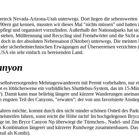
ieck Nevada-Arizona-Utah unterwegs. Dort liegen die sehenswerten Na
 90ern gut kennen, mussten wir dieses Mal "nichts müssen" und hatten
pflegt und organisiert vorzufinden. Außerhalb der Nationalparks hat si
 stehen, Mülltrennung und Recycling sind Fremdwörter und die Sicht auf
ir doch in der absoluten Nebensaison (Oktober) unterwegs. Die meiste
n oder sicherheitstechnischen Erwägungen auf Überseereisen verzichte
 USA ein sehr einfach zu bereisenden Land.
anyon
selbstversorgenden Mehrtageswanderern mit Permit vorbehalten, nur ein 
ibt es löblicherweise ein vorbildliches Shuttlebus-System, das im 15-Mi
?). Damit kann man beliebig längere und kürzere Wanderungen aneinan
n engsten Teil des Canyons, "erwaten"; der von uns favorisierte Anst
en möchte, kommt durch den nicht minder schönen Ostteil des Parks.
elstreifen fahren, sonst reicht die Höhe nicht! Im hochgelegenen Br
ge ist. Im Bryce Canyon Np überwiegt die Türmchen-, Nadel- und Zinn
h Kombination längerer und kürzerer Rundwege zusammenbauen. Das ist 
ail als Kombi).