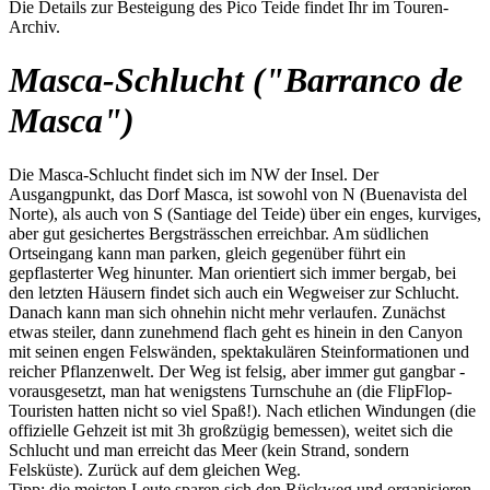
Die Details zur Besteigung des Pico Teide findet Ihr im Touren-
Archiv.
Masca-Schlucht ("Barranco de
Masca")
Die Masca-Schlucht findet sich im NW der Insel. Der
Ausgangpunkt, das Dorf Masca, ist sowohl von N (Buenavista del
Norte), als auch von S (Santiage del Teide) über ein enges, kurviges,
aber gut gesichertes Bergsträsschen erreichbar. Am südlichen
Ortseingang kann man parken, gleich gegenüber führt ein
gepflasterter Weg hinunter. Man orientiert sich immer bergab, bei
den letzten Häusern findet sich auch ein Wegweiser zur Schlucht.
Danach kann man sich ohnehin nicht mehr verlaufen. Zunächst
etwas steiler, dann zunehmend flach geht es hinein in den Canyon
mit seinen engen Felswänden, spektakulären Steinformationen und
reicher Pflanzenwelt. Der Weg ist felsig, aber immer gut gangbar -
vorausgesetzt, man hat wenigstens Turnschuhe an (die FlipFlop-
Touristen hatten nicht so viel Spaß!). Nach etlichen Windungen (die
offizielle Gehzeit ist mit 3h großzügig bemessen), weitet sich die
Schlucht und man erreicht das Meer (kein Strand, sondern
Felsküste). Zurück auf dem gleichen Weg.
Tipp: die meisten Leute sparen sich den Rückweg und organisieren