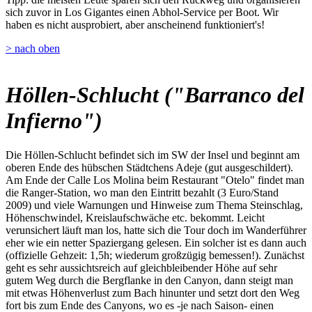
sich zuvor in Los Gigantes einen Abhol-Service per Boot. Wir
haben es nicht ausprobiert, aber anscheinend funktioniert's!
> nach oben
Höllen-Schlucht ("Barranco del
Infierno")
Die Höllen-Schlucht befindet sich im SW der Insel und beginnt am
oberen Ende des hübschen Städtchens Adeje (gut ausgeschildert).
Am Ende der Calle Los Molina beim Restaurant "Otelo" findet man
die Ranger-Station, wo man den Eintritt bezahlt (3 Euro/Stand
2009) und viele Warnungen und Hinweise zum Thema Steinschlag,
Höhenschwindel, Kreislaufschwäche etc. bekommt. Leicht
verunsichert läuft man los, hatte sich die Tour doch im Wanderführer
eher wie ein netter Spaziergang gelesen. Ein solcher ist es dann auch
(offizielle Gehzeit: 1,5h; wiederum großzügig bemessen!). Zunächst
geht es sehr aussichtsreich auf gleichbleibender Höhe auf sehr
gutem Weg durch die Bergflanke in den Canyon, dann steigt man
mit etwas Höhenverlust zum Bach hinunter und setzt dort den Weg
fort bis zum Ende des Canyons, wo es -je nach Saison- einen