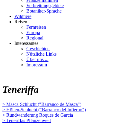
Pflanzenfamilien
Verbreitungsgebiete
Botaniker-Sprache
Wildtiere
Reisen
Fernreisen
Europa
Regional
Interessantes
Geschichten
Nützliche Links
Über uns ...
Impressum
Teneriffa
> Masca-Schlucht ("Barranco de Masca")
> Höllen-Schlucht ("Barranco del Infierno")
> Rundwanderung Roques de Garcia
> Teneriffas Pflanzenwelt