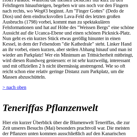
Felsfingern hinaufsteigen, begeben wir uns noch vor den Fingern
nach rechts, wo Weg#3 beginnt. Am "Finger Gottes" (Dedo de
Dios) und dem eindrucksvollen Lava-Feld des letzten großen
Ausbruchs (1798) vorbei, kommt man zu spektakulären
Felsformationen und hat auf Höhe des "Weissen Bergs" eine schöne
Aussicht auf die Ucanca-Ebene und einen schönen Picknick-Platz.
Nun geht es ein kurzes Stück etwas geröllig hinunter in einen
Kessel, in dem der Felsendom "die Kathedrale" steht. Linker Hand
an ihr vorbei, einen kurzen, aber steilen Abhang hinauf und man ist
wieder am Parkplatz! Wer ein Minimum an Trittsicherheit mitbringt,
wird diesen Rundweg geniessen: er ist sehr kurzweilig, interessant
und mit offiziellen 2 h nicht übermässig anstrengend. Wie so oft
reicht schon eine relativ geringe Distanz zum Parkplatz, um die
Massen abzuschütteln.
> nach oben
Teneriffas Pflanzenwelt
Hier ein kurzer Überblick über die Blumenwelt Teneriffas, die zur
Zeit unseres Besuchs (Mai) besonders prachtvoll war. Die meisten
der Pflanzen unten kommen ausschließlich auf den Kanarischen