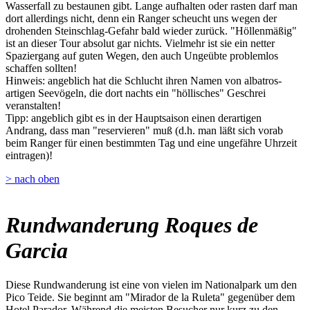
Wasserfall zu bestaunen gibt. Lange aufhalten oder rasten darf man
dort allerdings nicht, denn ein Ranger scheucht uns wegen der
drohenden Steinschlag-Gefahr bald wieder zurück. "Höllenmäßig"
ist an dieser Tour absolut gar nichts. Vielmehr ist sie ein netter
Spaziergang auf guten Wegen, den auch Ungeübte problemlos
schaffen sollten!
Hinweis: angeblich hat die Schlucht ihren Namen von albatros-
artigen Seevögeln, die dort nachts ein "höllisches" Geschrei
veranstalten!
Tipp: angeblich gibt es in der Hauptsaison einen derartigen
Andrang, dass man "reservieren" muß (d.h. man läßt sich vorab
beim Ranger für einen bestimmten Tag und eine ungefähre Uhrzeit
eintragen)!
> nach oben
Rundwanderung Roques de
Garcia
Diese Rundwanderung ist eine von vielen im Nationalpark um den
Pico Teide. Sie beginnt am "Mirador de la Ruleta" gegenüber dem
Hotel Parador. Während die meisten Besucher nur kurz zu den