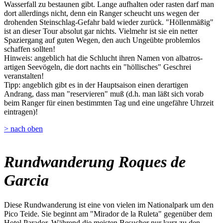
Wasserfall zu bestaunen gibt. Lange aufhalten oder rasten darf man
dort allerdings nicht, denn ein Ranger scheucht uns wegen der
drohenden Steinschlag-Gefahr bald wieder zurück. "Höllenmäßig"
ist an dieser Tour absolut gar nichts. Vielmehr ist sie ein netter
Spaziergang auf guten Wegen, den auch Ungeübte problemlos
schaffen sollten!
Hinweis: angeblich hat die Schlucht ihren Namen von albatros-
artigen Seevögeln, die dort nachts ein "höllisches" Geschrei
veranstalten!
Tipp: angeblich gibt es in der Hauptsaison einen derartigen
Andrang, dass man "reservieren" muß (d.h. man läßt sich vorab
beim Ranger für einen bestimmten Tag und eine ungefähre Uhrzeit
eintragen)!
> nach oben
Rundwanderung Roques de
Garcia
Diese Rundwanderung ist eine von vielen im Nationalpark um den
Pico Teide. Sie beginnt am "Mirador de la Ruleta" gegenüber dem
Hotel Parador. Während die meisten Besucher nur kurz zu den