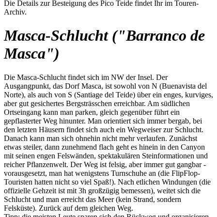
Die Details zur Besteigung des Pico Teide findet Ihr im Touren-
Archiv.
Masca-Schlucht ("Barranco de
Masca")
Die Masca-Schlucht findet sich im NW der Insel. Der
Ausgangpunkt, das Dorf Masca, ist sowohl von N (Buenavista del
Norte), als auch von S (Santiage del Teide) über ein enges, kurviges,
aber gut gesichertes Bergsträsschen erreichbar. Am südlichen
Ortseingang kann man parken, gleich gegenüber führt ein
gepflasterter Weg hinunter. Man orientiert sich immer bergab, bei
den letzten Häusern findet sich auch ein Wegweiser zur Schlucht.
Danach kann man sich ohnehin nicht mehr verlaufen. Zunächst
etwas steiler, dann zunehmend flach geht es hinein in den Canyon
mit seinen engen Felswänden, spektakulären Steinformationen und
reicher Pflanzenwelt. Der Weg ist felsig, aber immer gut gangbar -
vorausgesetzt, man hat wenigstens Turnschuhe an (die FlipFlop-
Touristen hatten nicht so viel Spaß!). Nach etlichen Windungen (die
offizielle Gehzeit ist mit 3h großzügig bemessen), weitet sich die
Schlucht und man erreicht das Meer (kein Strand, sondern
Felsküste). Zurück auf dem gleichen Weg.
Tipp: die meisten Leute sparen sich den Rückweg und organisieren