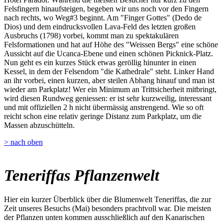
Felsfingern hinaufsteigen, begeben wir uns noch vor den Fingern
nach rechts, wo Weg#3 beginnt. Am "Finger Gottes" (Dedo de
Dios) und dem eindrucksvollen Lava-Feld des letzten großen
Ausbruchs (1798) vorbei, kommt man zu spektakulären
Felsformationen und hat auf Höhe des "Weissen Bergs" eine schöne
Aussicht auf die Ucanca-Ebene und einen schönen Picknick-Platz.
Nun geht es ein kurzes Stück etwas geröllig hinunter in einen
Kessel, in dem der Felsendom "die Kathedrale" steht. Linker Hand
an ihr vorbei, einen kurzen, aber steilen Abhang hinauf und man ist
wieder am Parkplatz! Wer ein Minimum an Trittsicherheit mitbringt,
wird diesen Rundweg geniessen: er ist sehr kurzweilig, interessant
und mit offiziellen 2 h nicht übermässig anstrengend. Wie so oft
reicht schon eine relativ geringe Distanz zum Parkplatz, um die
Massen abzuschütteln.
> nach oben
Teneriffas Pflanzenwelt
Hier ein kurzer Überblick über die Blumenwelt Teneriffas, die zur
Zeit unseres Besuchs (Mai) besonders prachtvoll war. Die meisten
der Pflanzen unten kommen ausschließlich auf den Kanarischen