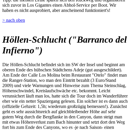
sich zuvor in Los Gigantes einen Abhol-Service per Boot. Wir
haben es nicht ausprobiert, aber anscheinend funktioniert's!
> nach oben
Höllen-Schlucht ("Barranco del
Infierno")
Die Höllen-Schlucht befindet sich im SW der Insel und beginnt am
oberen Ende des hübschen Städtchens Adeje (gut ausgeschildert).
Am Ende der Calle Los Molina beim Restaurant "Otelo" findet man
die Ranger-Station, wo man den Eintritt bezahlt (3 Euro/Stand
2009) und viele Warnungen und Hinweise zum Thema Steinschlag,
Höhenschwindel, Kreislaufschwäche etc. bekommt. Leicht
verunsichert läuft man los, hatte sich die Tour doch im Wanderführer
eher wie ein netter Spaziergang gelesen. Ein solcher ist es dann auch
(offizielle Gehzeit: 1,5h; wiederum großzügig bemessen!). Zunächst
geht es sehr aussichtsreich auf gleichbleibender Höhe auf sehr
gutem Weg durch die Bergflanke in den Canyon, dann steigt man
mit etwas Höhenverlust zum Bach hinunter und setzt dort den Weg
fort bis zum Ende des Canyons, wo es -je nach Saison- einen