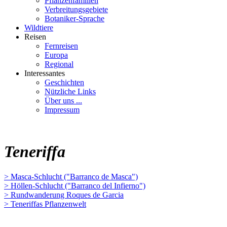
Pflanzenfamilien
Verbreitungsgebiete
Botaniker-Sprache
Wildtiere
Reisen
Fernreisen
Europa
Regional
Interessantes
Geschichten
Nützliche Links
Über uns ...
Impressum
Teneriffa
> Masca-Schlucht ("Barranco de Masca")
> Höllen-Schlucht ("Barranco del Infierno")
> Rundwanderung Roques de Garcia
> Teneriffas Pflanzenwelt