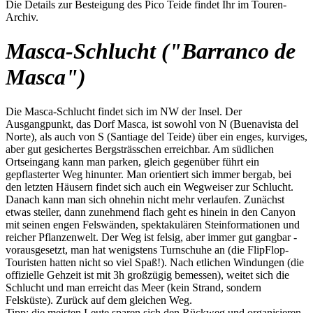
Die Details zur Besteigung des Pico Teide findet Ihr im Touren-
Archiv.
Masca-Schlucht ("Barranco de
Masca")
Die Masca-Schlucht findet sich im NW der Insel. Der
Ausgangpunkt, das Dorf Masca, ist sowohl von N (Buenavista del
Norte), als auch von S (Santiage del Teide) über ein enges, kurviges,
aber gut gesichertes Bergsträsschen erreichbar. Am südlichen
Ortseingang kann man parken, gleich gegenüber führt ein
gepflasterter Weg hinunter. Man orientiert sich immer bergab, bei
den letzten Häusern findet sich auch ein Wegweiser zur Schlucht.
Danach kann man sich ohnehin nicht mehr verlaufen. Zunächst
etwas steiler, dann zunehmend flach geht es hinein in den Canyon
mit seinen engen Felswänden, spektakulären Steinformationen und
reicher Pflanzenwelt. Der Weg ist felsig, aber immer gut gangbar -
vorausgesetzt, man hat wenigstens Turnschuhe an (die FlipFlop-
Touristen hatten nicht so viel Spaß!). Nach etlichen Windungen (die
offizielle Gehzeit ist mit 3h großzügig bemessen), weitet sich die
Schlucht und man erreicht das Meer (kein Strand, sondern
Felsküste). Zurück auf dem gleichen Weg.
Tipp: die meisten Leute sparen sich den Rückweg und organisieren