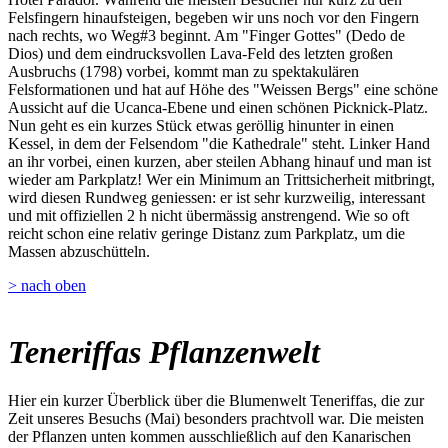
Felsfingern hinaufsteigen, begeben wir uns noch vor den Fingern
nach rechts, wo Weg#3 beginnt. Am "Finger Gottes" (Dedo de
Dios) und dem eindrucksvollen Lava-Feld des letzten großen
Ausbruchs (1798) vorbei, kommt man zu spektakulären
Felsformationen und hat auf Höhe des "Weissen Bergs" eine schöne
Aussicht auf die Ucanca-Ebene und einen schönen Picknick-Platz.
Nun geht es ein kurzes Stück etwas geröllig hinunter in einen
Kessel, in dem der Felsendom "die Kathedrale" steht. Linker Hand
an ihr vorbei, einen kurzen, aber steilen Abhang hinauf und man ist
wieder am Parkplatz! Wer ein Minimum an Trittsicherheit mitbringt,
wird diesen Rundweg geniessen: er ist sehr kurzweilig, interessant
und mit offiziellen 2 h nicht übermässig anstrengend. Wie so oft
reicht schon eine relativ geringe Distanz zum Parkplatz, um die
Massen abzuschütteln.
> nach oben
Teneriffas Pflanzenwelt
Hier ein kurzer Überblick über die Blumenwelt Teneriffas, die zur
Zeit unseres Besuchs (Mai) besonders prachtvoll war. Die meisten
der Pflanzen unten kommen ausschließlich auf den Kanarischen