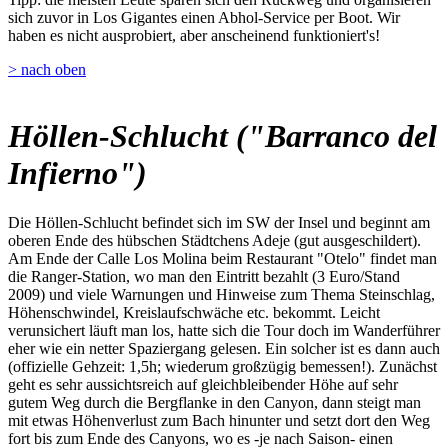
sich zuvor in Los Gigantes einen Abhol-Service per Boot. Wir
haben es nicht ausprobiert, aber anscheinend funktioniert's!
> nach oben
Höllen-Schlucht ("Barranco del
Infierno")
Die Höllen-Schlucht befindet sich im SW der Insel und beginnt am
oberen Ende des hübschen Städtchens Adeje (gut ausgeschildert).
Am Ende der Calle Los Molina beim Restaurant "Otelo" findet man
die Ranger-Station, wo man den Eintritt bezahlt (3 Euro/Stand
2009) und viele Warnungen und Hinweise zum Thema Steinschlag,
Höhenschwindel, Kreislaufschwäche etc. bekommt. Leicht
verunsichert läuft man los, hatte sich die Tour doch im Wanderführer
eher wie ein netter Spaziergang gelesen. Ein solcher ist es dann auch
(offizielle Gehzeit: 1,5h; wiederum großzügig bemessen!). Zunächst
geht es sehr aussichtsreich auf gleichbleibender Höhe auf sehr
gutem Weg durch die Bergflanke in den Canyon, dann steigt man
mit etwas Höhenverlust zum Bach hinunter und setzt dort den Weg
fort bis zum Ende des Canyons, wo es -je nach Saison- einen