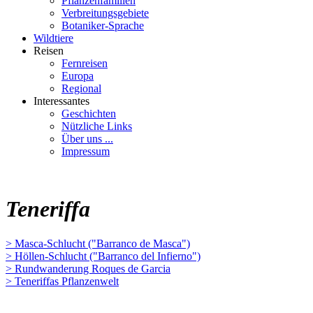
Pflanzenfamilien
Verbreitungsgebiete
Botaniker-Sprache
Wildtiere
Reisen
Fernreisen
Europa
Regional
Interessantes
Geschichten
Nützliche Links
Über uns ...
Impressum
Teneriffa
> Masca-Schlucht ("Barranco de Masca")
> Höllen-Schlucht ("Barranco del Infierno")
> Rundwanderung Roques de Garcia
> Teneriffas Pflanzenwelt