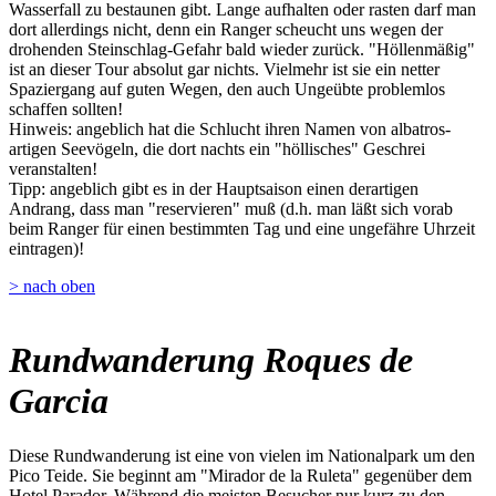
Wasserfall zu bestaunen gibt. Lange aufhalten oder rasten darf man
dort allerdings nicht, denn ein Ranger scheucht uns wegen der
drohenden Steinschlag-Gefahr bald wieder zurück. "Höllenmäßig"
ist an dieser Tour absolut gar nichts. Vielmehr ist sie ein netter
Spaziergang auf guten Wegen, den auch Ungeübte problemlos
schaffen sollten!
Hinweis: angeblich hat die Schlucht ihren Namen von albatros-
artigen Seevögeln, die dort nachts ein "höllisches" Geschrei
veranstalten!
Tipp: angeblich gibt es in der Hauptsaison einen derartigen
Andrang, dass man "reservieren" muß (d.h. man läßt sich vorab
beim Ranger für einen bestimmten Tag und eine ungefähre Uhrzeit
eintragen)!
> nach oben
Rundwanderung Roques de
Garcia
Diese Rundwanderung ist eine von vielen im Nationalpark um den
Pico Teide. Sie beginnt am "Mirador de la Ruleta" gegenüber dem
Hotel Parador. Während die meisten Besucher nur kurz zu den