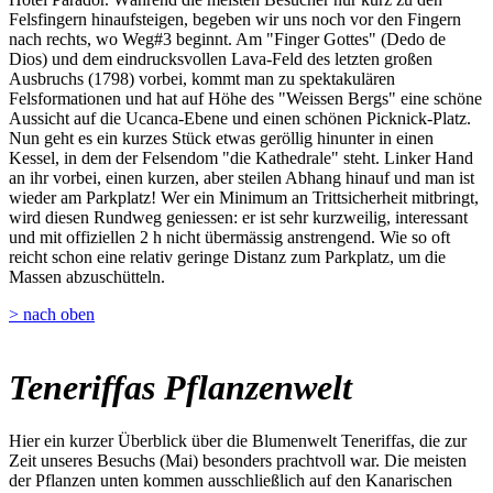
Felsfingern hinaufsteigen, begeben wir uns noch vor den Fingern
nach rechts, wo Weg#3 beginnt. Am "Finger Gottes" (Dedo de
Dios) und dem eindrucksvollen Lava-Feld des letzten großen
Ausbruchs (1798) vorbei, kommt man zu spektakulären
Felsformationen und hat auf Höhe des "Weissen Bergs" eine schöne
Aussicht auf die Ucanca-Ebene und einen schönen Picknick-Platz.
Nun geht es ein kurzes Stück etwas geröllig hinunter in einen
Kessel, in dem der Felsendom "die Kathedrale" steht. Linker Hand
an ihr vorbei, einen kurzen, aber steilen Abhang hinauf und man ist
wieder am Parkplatz! Wer ein Minimum an Trittsicherheit mitbringt,
wird diesen Rundweg geniessen: er ist sehr kurzweilig, interessant
und mit offiziellen 2 h nicht übermässig anstrengend. Wie so oft
reicht schon eine relativ geringe Distanz zum Parkplatz, um die
Massen abzuschütteln.
> nach oben
Teneriffas Pflanzenwelt
Hier ein kurzer Überblick über die Blumenwelt Teneriffas, die zur
Zeit unseres Besuchs (Mai) besonders prachtvoll war. Die meisten
der Pflanzen unten kommen ausschließlich auf den Kanarischen