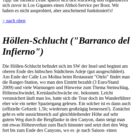
sich zuvor in Los Gigantes einen Abhol-Service per Boot. Wir
haben es nicht ausprobiert, aber anscheinend funktioniert's!
> nach oben
Höllen-Schlucht ("Barranco del
Infierno")
Die Höllen-Schlucht befindet sich im SW der Insel und beginnt am
oberen Ende des hübschen Städtchens Adeje (gut ausgeschildert).
Am Ende der Calle Los Molina beim Restaurant "Otelo" findet man
die Ranger-Station, wo man den Eintritt bezahlt (3 Euro/Stand
2009) und viele Warnungen und Hinweise zum Thema Steinschlag,
Höhenschwindel, Kreislaufschwäche etc. bekommt. Leicht
verunsichert läuft man los, hatte sich die Tour doch im Wanderführer
eher wie ein netter Spaziergang gelesen. Ein solcher ist es dann auch
(offizielle Gehzeit: 1,5h; wiederum großzügig bemessen!). Zunächst
geht es sehr aussichtsreich auf gleichbleibender Höhe auf sehr
gutem Weg durch die Bergflanke in den Canyon, dann steigt man
mit etwas Höhenverlust zum Bach hinunter und setzt dort den Weg
fort bis zum Ende des Canyons, wo es -je nach Saison- einen