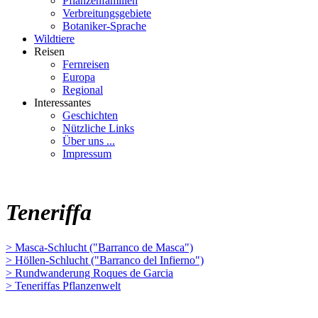
Pflanzenfamilien
Verbreitungsgebiete
Botaniker-Sprache
Wildtiere
Reisen
Fernreisen
Europa
Regional
Interessantes
Geschichten
Nützliche Links
Über uns ...
Impressum
Teneriffa
> Masca-Schlucht ("Barranco de Masca")
> Höllen-Schlucht ("Barranco del Infierno")
> Rundwanderung Roques de Garcia
> Teneriffas Pflanzenwelt