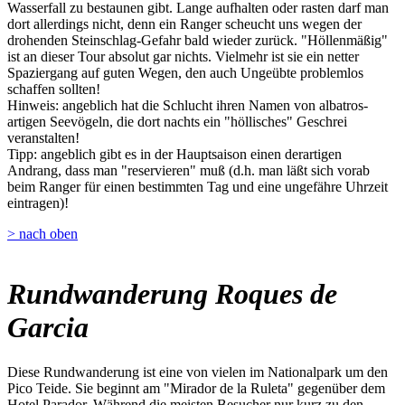
Wasserfall zu bestaunen gibt. Lange aufhalten oder rasten darf man
dort allerdings nicht, denn ein Ranger scheucht uns wegen der
drohenden Steinschlag-Gefahr bald wieder zurück. "Höllenmäßig"
ist an dieser Tour absolut gar nichts. Vielmehr ist sie ein netter
Spaziergang auf guten Wegen, den auch Ungeübte problemlos
schaffen sollten!
Hinweis: angeblich hat die Schlucht ihren Namen von albatros-
artigen Seevögeln, die dort nachts ein "höllisches" Geschrei
veranstalten!
Tipp: angeblich gibt es in der Hauptsaison einen derartigen
Andrang, dass man "reservieren" muß (d.h. man läßt sich vorab
beim Ranger für einen bestimmten Tag und eine ungefähre Uhrzeit
eintragen)!
> nach oben
Rundwanderung Roques de
Garcia
Diese Rundwanderung ist eine von vielen im Nationalpark um den
Pico Teide. Sie beginnt am "Mirador de la Ruleta" gegenüber dem
Hotel Parador. Während die meisten Besucher nur kurz zu den