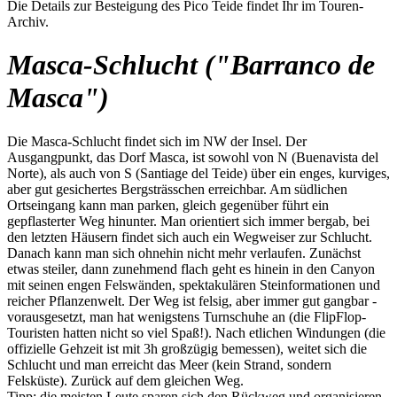
Die Details zur Besteigung des Pico Teide findet Ihr im Touren-
Archiv.
Masca-Schlucht ("Barranco de
Masca")
Die Masca-Schlucht findet sich im NW der Insel. Der
Ausgangpunkt, das Dorf Masca, ist sowohl von N (Buenavista del
Norte), als auch von S (Santiage del Teide) über ein enges, kurviges,
aber gut gesichertes Bergsträsschen erreichbar. Am südlichen
Ortseingang kann man parken, gleich gegenüber führt ein
gepflasterter Weg hinunter. Man orientiert sich immer bergab, bei
den letzten Häusern findet sich auch ein Wegweiser zur Schlucht.
Danach kann man sich ohnehin nicht mehr verlaufen. Zunächst
etwas steiler, dann zunehmend flach geht es hinein in den Canyon
mit seinen engen Felswänden, spektakulären Steinformationen und
reicher Pflanzenwelt. Der Weg ist felsig, aber immer gut gangbar -
vorausgesetzt, man hat wenigstens Turnschuhe an (die FlipFlop-
Touristen hatten nicht so viel Spaß!). Nach etlichen Windungen (die
offizielle Gehzeit ist mit 3h großzügig bemessen), weitet sich die
Schlucht und man erreicht das Meer (kein Strand, sondern
Felsküste). Zurück auf dem gleichen Weg.
Tipp: die meisten Leute sparen sich den Rückweg und organisieren