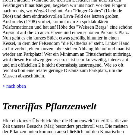
Felsfingern hinaufsteigen, begeben wir uns noch vor den Fingern
nach rechts, wo Weg#3 beginnt. Am "Finger Gottes" (Dedo de
Dios) und dem eindrucksvollen Lava-Feld des letzten großen
Ausbruchs (1798) vorbei, kommt man zu spektakulären
Felsformationen und hat auf Höhe des "Weissen Bergs" eine schöne
Aussicht auf die Ucanca-Ebene und einen schönen Picknick-Platz.
Nun geht es ein kurzes Stück etwas geröllig hinunter in einen
Kessel, in dem der Felsendom "die Kathedrale" steht. Linker Hand
an ihr vorbei, einen kurzen, aber steilen Abhang hinauf und man ist
wieder am Parkplatz! Wer ein Minimum an Trittsicherheit mitbringt,
wird diesen Rundweg geniessen: er ist sehr kurzweilig, interessant
und mit offiziellen 2 h nicht übermässig anstrengend. Wie so oft
reicht schon eine relativ geringe Distanz zum Parkplatz, um die
Massen abzuschütteln.
> nach oben
Teneriffas Pflanzenwelt
Hier ein kurzer Überblick über die Blumenwelt Teneriffas, die zur
Zeit unseres Besuchs (Mai) besonders prachtvoll war. Die meisten
der Pflanzen unten kommen ausschließlich auf den Kanarischen