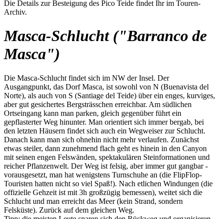
Die Details zur Besteigung des Pico Teide findet Ihr im Touren-
Archiv.
Masca-Schlucht ("Barranco de
Masca")
Die Masca-Schlucht findet sich im NW der Insel. Der
Ausgangpunkt, das Dorf Masca, ist sowohl von N (Buenavista del
Norte), als auch von S (Santiage del Teide) über ein enges, kurviges,
aber gut gesichertes Bergsträsschen erreichbar. Am südlichen
Ortseingang kann man parken, gleich gegenüber führt ein
gepflasterter Weg hinunter. Man orientiert sich immer bergab, bei
den letzten Häusern findet sich auch ein Wegweiser zur Schlucht.
Danach kann man sich ohnehin nicht mehr verlaufen. Zunächst
etwas steiler, dann zunehmend flach geht es hinein in den Canyon
mit seinen engen Felswänden, spektakulären Steinformationen und
reicher Pflanzenwelt. Der Weg ist felsig, aber immer gut gangbar -
vorausgesetzt, man hat wenigstens Turnschuhe an (die FlipFlop-
Touristen hatten nicht so viel Spaß!). Nach etlichen Windungen (die
offizielle Gehzeit ist mit 3h großzügig bemessen), weitet sich die
Schlucht und man erreicht das Meer (kein Strand, sondern
Felsküste). Zurück auf dem gleichen Weg.
Tipp: die meisten Leute sparen sich den Rückweg und organisieren