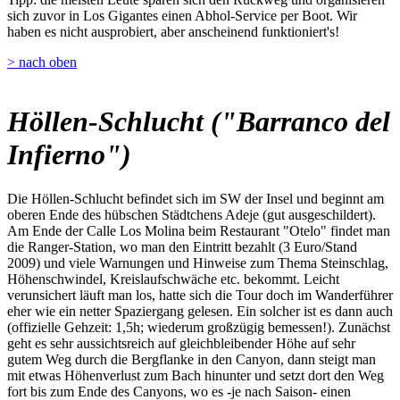
sich zuvor in Los Gigantes einen Abhol-Service per Boot. Wir
haben es nicht ausprobiert, aber anscheinend funktioniert's!
> nach oben
Höllen-Schlucht ("Barranco del
Infierno")
Die Höllen-Schlucht befindet sich im SW der Insel und beginnt am
oberen Ende des hübschen Städtchens Adeje (gut ausgeschildert).
Am Ende der Calle Los Molina beim Restaurant "Otelo" findet man
die Ranger-Station, wo man den Eintritt bezahlt (3 Euro/Stand
2009) und viele Warnungen und Hinweise zum Thema Steinschlag,
Höhenschwindel, Kreislaufschwäche etc. bekommt. Leicht
verunsichert läuft man los, hatte sich die Tour doch im Wanderführer
eher wie ein netter Spaziergang gelesen. Ein solcher ist es dann auch
(offizielle Gehzeit: 1,5h; wiederum großzügig bemessen!). Zunächst
geht es sehr aussichtsreich auf gleichbleibender Höhe auf sehr
gutem Weg durch die Bergflanke in den Canyon, dann steigt man
mit etwas Höhenverlust zum Bach hinunter und setzt dort den Weg
fort bis zum Ende des Canyons, wo es -je nach Saison- einen