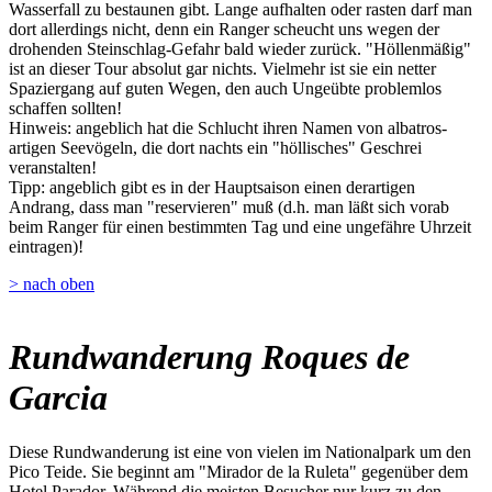
Wasserfall zu bestaunen gibt. Lange aufhalten oder rasten darf man
dort allerdings nicht, denn ein Ranger scheucht uns wegen der
drohenden Steinschlag-Gefahr bald wieder zurück. "Höllenmäßig"
ist an dieser Tour absolut gar nichts. Vielmehr ist sie ein netter
Spaziergang auf guten Wegen, den auch Ungeübte problemlos
schaffen sollten!
Hinweis: angeblich hat die Schlucht ihren Namen von albatros-
artigen Seevögeln, die dort nachts ein "höllisches" Geschrei
veranstalten!
Tipp: angeblich gibt es in der Hauptsaison einen derartigen
Andrang, dass man "reservieren" muß (d.h. man läßt sich vorab
beim Ranger für einen bestimmten Tag und eine ungefähre Uhrzeit
eintragen)!
> nach oben
Rundwanderung Roques de
Garcia
Diese Rundwanderung ist eine von vielen im Nationalpark um den
Pico Teide. Sie beginnt am "Mirador de la Ruleta" gegenüber dem
Hotel Parador. Während die meisten Besucher nur kurz zu den