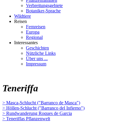
Pflanzenfamilien
Verbreitungsgebiete
Botaniker-Sprache
Wildtiere
Reisen
Fernreisen
Europa
Regional
Interessantes
Geschichten
Nützliche Links
Über uns ...
Impressum
Teneriffa
> Masca-Schlucht ("Barranco de Masca")
> Höllen-Schlucht ("Barranco del Infierno")
> Rundwanderung Roques de Garcia
> Teneriffas Pflanzenwelt