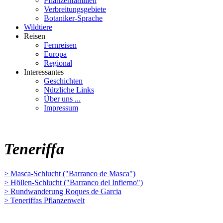
Pflanzenfamilien
Verbreitungsgebiete
Botaniker-Sprache
Wildtiere
Reisen
Fernreisen
Europa
Regional
Interessantes
Geschichten
Nützliche Links
Über uns ...
Impressum
Teneriffa
> Masca-Schlucht ("Barranco de Masca")
> Höllen-Schlucht ("Barranco del Infierno")
> Rundwanderung Roques de Garcia
> Teneriffas Pflanzenwelt