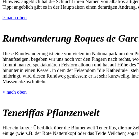
Hinweis: angeblich hat die Schlucht ihren Namen von albatros-artigen 
Tipp: angeblich gibt es in der Hauptsaison einen derartigen Andrang,
> nach oben
Rundwanderung Roques de Garc
Diese Rundwanderung ist eine von vielen im Nationalpark um den Pic
hinaufsteigen, begeben wir uns noch vor den Fingern nach rechts, w
kommt man zu spektakulären Felsformationen und hat auf Höhe des "W
hinunter in einen Kessel, in dem der Felsendom "die Kathedrale" steh
mitbringt, wird diesen Rundweg geniessen: er ist sehr kurzweilig, inte
Massen abzuschütteln.
> nach oben
Teneriffas Pflanzenwelt
Hier ein kurzer Überblick über die Blumenwelt Teneriffas, die zur Z
einige (wie z.B. der Rote Natternkopf oder das Teide-Veilchen) sogar 