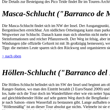
Die Details zur Besteigung des Pico Teide findet Ihr im Touren-Archi
Masca-Schlucht ("Barranco de 
Die Masca-Schlucht findet sich im NW der Insel. Der Ausgangpunkt, da
Bergsträsschen erreichbar. Am südlichen Ortseingang kann man parken,
Wegweiser zur Schlucht. Danach kann man sich ohnehin nicht mehr ve
Steinformationen und reicher Pflanzenwelt. Der Weg ist felsig, aber i
Windungen (die offizielle Gehzeit ist mit 3h großzügig bemessen), we
Tipp: die meisten Leute sparen sich den Rückweg und organisieren sic
> nach oben
Höllen-Schlucht ("Barranco del 
Die Höllen-Schlucht befindet sich im SW der Insel und beginnt am o
Ranger-Station, wo man den Eintritt bezahlt (3 Euro/Stand 2009) u
los, hatte sich die Tour doch im Wanderführer eher wie ein netter Spa
auf gleichbleibender Höhe auf sehr gutem Weg durch die Bergflanke 
je nach Saison- einen Wasserfall zu bestaunen gibt. Lange aufhalten 
"Höllenmäßig" ist an dieser Tour absolut gar nichts. Vielmehr ist sie