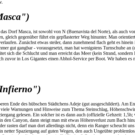
v.
Masca")
s Dorf Masca, ist sowohl von N (Buenavista del Norte), als auch von S
 gleich gegenüber führt ein gepflasterter Weg hinunter. Man orientiert
rlaufen. Zunächst etwas steiler, dann zunehmend flach geht es hinein
mmer gut gangbar - vorausgesetzt, man hat wenigstens Turnschuhe an (di
itet sich die Schlucht und man erreicht das Meer (kein Strand, sonder
h zuvor in Los Gigantes einen Abhol-Service per Boot. Wir haben es nic
Infierno")
beren Ende des hübschen Städtchens Adeje (gut ausgeschildert). Am En
nd viele Warnungen und Hinweise zum Thema Steinschlag, Höhenschwind
ziergang gelesen. Ein solcher ist es dann auch (offizielle Gehzeit: 1,5
in den Canyon, dann steigt man mit etwas Höhenverlust zum Bach hinu
oder rasten darf man dort allerdings nicht, denn ein Ranger scheucht 
 ein netter Spaziergang auf guten Wegen, den auch Ungeübte problemlos 