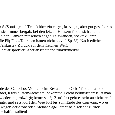
 (Santiage del Teide) über ein enges, kurviges, aber gut gesichertes
 sich immer bergab, bei den letzten Häusern findet sich auch ein
 in den Canyon mit seinen engen Felswänden, spektakulären
e FlipFlop-Touristen hatten nicht so viel Spaß!). Nach etlichen
n Felsküste). Zurück auf dem gleichen Weg.
ht ausprobiert, aber anscheinend funktioniert's!
de der Calle Los Molina beim Restaurant "Otelo" findet man die
el, Kreislaufschwäche etc. bekommt. Leicht verunsichert läuft man
h; wiederum großzügig bemessen!). Zunächst geht es sehr aussichtsreich
nter und setzt dort den Weg fort bis zum Ende des Canyons, wo es -
uns wegen der drohenden Steinschlag-Gefahr bald wieder zurück.
schaffen sollten!