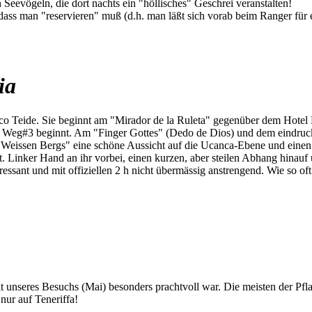
Seevögeln, die dort nachts ein "höllisches" Geschrei veranstalten!
 dass man "reservieren" muß (d.h. man läßt sich vorab beim Ranger für
ia
o Teide. Sie beginnt am "Mirador de la Ruleta" gegenüber dem Hotel 
o Weg#3 beginnt. Am "Finger Gottes" (Dedo de Dios) und dem eindruck
eissen Bergs" eine schöne Aussicht auf die Ucanca-Ebene und einen s
t. Linker Hand an ihr vorbei, einen kurzen, aber steilen Abhang hinauf
ressant und mit offiziellen 2 h nicht übermässig anstrengend. Wie so oft
eit unseres Besuchs (Mai) besonders prachtvoll war. Die meisten der Pf
nur auf Teneriffa!