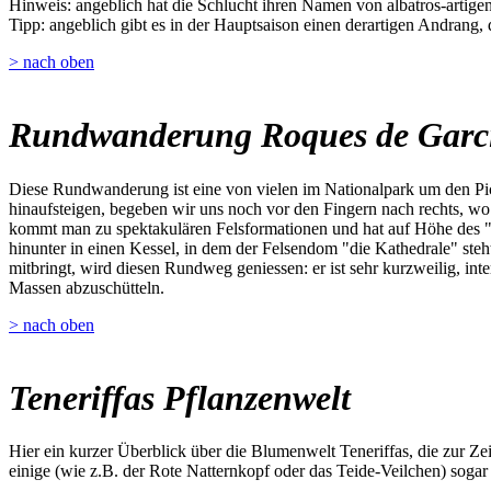
Hinweis: angeblich hat die Schlucht ihren Namen von albatros-artigen 
Tipp: angeblich gibt es in der Hauptsaison einen derartigen Andrang,
> nach oben
Rundwanderung Roques de Garc
Diese Rundwanderung ist eine von vielen im Nationalpark um den Pic
hinaufsteigen, begeben wir uns noch vor den Fingern nach rechts, w
kommt man zu spektakulären Felsformationen und hat auf Höhe des "W
hinunter in einen Kessel, in dem der Felsendom "die Kathedrale" steh
mitbringt, wird diesen Rundweg geniessen: er ist sehr kurzweilig, inte
Massen abzuschütteln.
> nach oben
Teneriffas Pflanzenwelt
Hier ein kurzer Überblick über die Blumenwelt Teneriffas, die zur Z
einige (wie z.B. der Rote Natternkopf oder das Teide-Veilchen) sogar 