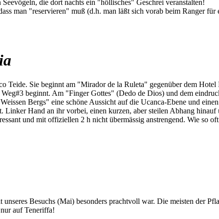
Seevögeln, die dort nachts ein "höllisches" Geschrei veranstalten!
 dass man "reservieren" muß (d.h. man läßt sich vorab beim Ranger für
ia
o Teide. Sie beginnt am "Mirador de la Ruleta" gegenüber dem Hotel 
o Weg#3 beginnt. Am "Finger Gottes" (Dedo de Dios) und dem eindruck
eissen Bergs" eine schöne Aussicht auf die Ucanca-Ebene und einen s
t. Linker Hand an ihr vorbei, einen kurzen, aber steilen Abhang hinauf
ressant und mit offiziellen 2 h nicht übermässig anstrengend. Wie so oft
eit unseres Besuchs (Mai) besonders prachtvoll war. Die meisten der Pf
nur auf Teneriffa!