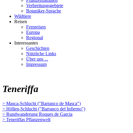
Pflanzenfamilien
Verbreitungsgebiete
Botaniker-Sprache
Wildtiere
Reisen
Fernreisen
Europa
Regional
Interessantes
Geschichten
Nützliche Links
Über uns ...
Impressum
Teneriffa
> Masca-Schlucht ("Barranco de Masca")
> Höllen-Schlucht ("Barranco del Infierno")
> Rundwanderung Roques de Garcia
> Teneriffas Pflanzenwelt