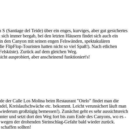
 (Santiage del Teide) über ein enges, kurviges, aber gut gesichertes
 sich immer bergab, bei den letzten Häusern findet sich auch ein
 in den Canyon mit seinen engen Felswänden, spektakulären
e FlipFlop-Touristen hatten nicht so viel Spaß!). Nach etlichen
n Felsküste). Zurück auf dem gleichen Weg.
ht ausprobiert, aber anscheinend funktioniert's!
de der Calle Los Molina beim Restaurant "Otelo" findet man die
el, Kreislaufschwäche etc. bekommt. Leicht verunsichert läuft man
h; wiederum großzügig bemessen!). Zunächst geht es sehr aussichtsreich
nter und setzt dort den Weg fort bis zum Ende des Canyons, wo es -
uns wegen der drohenden Steinschlag-Gefahr bald wieder zurück.
schaffen sollten!