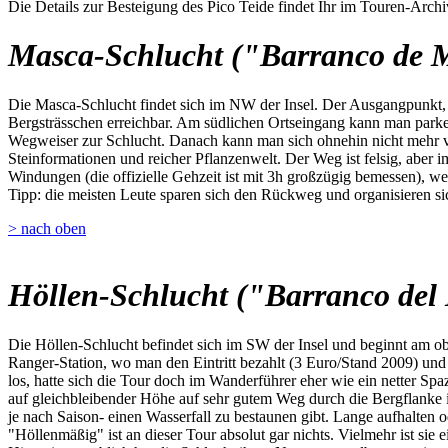
Die Details zur Besteigung des Pico Teide findet Ihr im Touren-Archi
Masca-Schlucht ("Barranco de 
Die Masca-Schlucht findet sich im NW der Insel. Der Ausgangpunkt, da
Bergsträsschen erreichbar. Am südlichen Ortseingang kann man parken,
Wegweiser zur Schlucht. Danach kann man sich ohnehin nicht mehr ve
Steinformationen und reicher Pflanzenwelt. Der Weg ist felsig, aber i
Windungen (die offizielle Gehzeit ist mit 3h großzügig bemessen), we
Tipp: die meisten Leute sparen sich den Rückweg und organisieren sic
> nach oben
Höllen-Schlucht ("Barranco del 
Die Höllen-Schlucht befindet sich im SW der Insel und beginnt am o
Ranger-Station, wo man den Eintritt bezahlt (3 Euro/Stand 2009) u
los, hatte sich die Tour doch im Wanderführer eher wie ein netter Spa
auf gleichbleibender Höhe auf sehr gutem Weg durch die Bergflanke 
je nach Saison- einen Wasserfall zu bestaunen gibt. Lange aufhalten 
"Höllenmäßig" ist an dieser Tour absolut gar nichts. Vielmehr ist sie