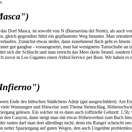
v.
Masca")
s Dorf Masca, ist sowohl von N (Buenavista del Norte), als auch von S
 gleich gegenüber führt ein gepflasterter Weg hinunter. Man orientiert
rlaufen. Zunächst etwas steiler, dann zunehmend flach geht es hinein
mmer gut gangbar - vorausgesetzt, man hat wenigstens Turnschuhe an (di
itet sich die Schlucht und man erreicht das Meer (kein Strand, sonder
h zuvor in Los Gigantes einen Abhol-Service per Boot. Wir haben es nic
Infierno")
beren Ende des hübschen Städtchens Adeje (gut ausgeschildert). Am En
nd viele Warnungen und Hinweise zum Thema Steinschlag, Höhenschwind
ziergang gelesen. Ein solcher ist es dann auch (offizielle Gehzeit: 1,5
in den Canyon, dann steigt man mit etwas Höhenverlust zum Bach hinu
oder rasten darf man dort allerdings nicht, denn ein Ranger scheucht 
 ein netter Spaziergang auf guten Wegen, den auch Ungeübte problemlos 