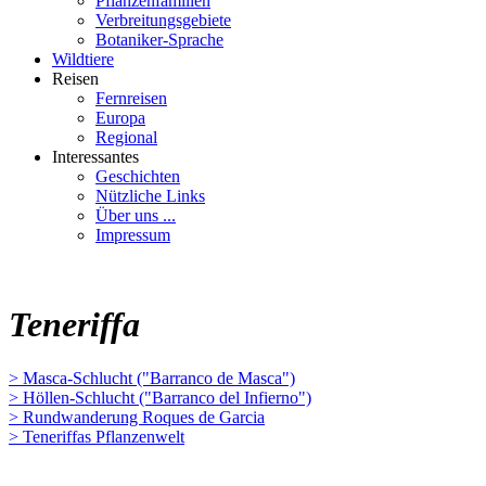
Pflanzenfamilien
Verbreitungsgebiete
Botaniker-Sprache
Wildtiere
Reisen
Fernreisen
Europa
Regional
Interessantes
Geschichten
Nützliche Links
Über uns ...
Impressum
Teneriffa
> Masca-Schlucht ("Barranco de Masca")
> Höllen-Schlucht ("Barranco del Infierno")
> Rundwanderung Roques de Garcia
> Teneriffas Pflanzenwelt