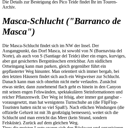
Die Details zur Besteigung des Pico Teide findet Ihr im Touren-
Archiv.
Masca-Schlucht ("Barranco de
Masca")
Die Masca-Schlucht findet sich im NW der Insel. Der
Ausgangpunkt, das Dorf Masca, ist sowohl von N (Buenavista del
Norte), als auch von S (Santiage del Teide) über ein enges, kurviges,
aber gut gesichertes Bergsträsschen erreichbar. Am südlichen
Ortseingang kann man parken, gleich gegenüber führt ein
gepflasterter Weg hinunter. Man orientiert sich immer bergab, bei
den letzten Häusern findet sich auch ein Wegweiser zur Schlucht.
Danach kann man sich ohnehin nicht mehr verlaufen. Zunächst
etwas steiler, dann zunehmend flach geht es hinein in den Canyon
mit seinen engen Felswänden, spektakulären Steinformationen und
reicher Pflanzenwelt. Der Weg ist felsig, aber immer gut gangbar -
vorausgesetzt, man hat wenigstens Turnschuhe an (die FlipFlop-
Touristen hatten nicht so viel Spaß!). Nach etlichen Windungen (die
offizielle Gehzeit ist mit 3h großzügig bemessen), weitet sich die
Schlucht und man erreicht das Meer (kein Strand, sondern
Felsküste). Zurück auf dem gleichen Weg.
Tipp: die meisten Leute sparen sich den Rückweg und organisieren