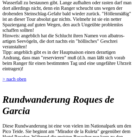
Wasserfall zu bestaunen gibt. Lange aufhalten oder rasten darf man
dort allerdings nicht, denn ein Ranger scheucht uns wegen der
drohenden Steinschlag-Gefahr bald wieder zurück. "Höllenmäßig"
ist an dieser Tour absolut gar nichts. Vielmehr ist sie ein netter
Spaziergang auf guten Wegen, den auch Ungeübte problemlos
schaffen sollten!
Hinweis: angeblich hat die Schlucht ihren Namen von albatros-
artigen Seevögeln, die dort nachts ein "höllisches" Geschrei
veranstalten!
Tipp: angeblich gibt es in der Hauptsaison einen derartigen
Andrang, dass man "reservieren" muß (d.h. man läßt sich vorab
beim Ranger für einen bestimmten Tag und eine ungefähre Uhrzeit
eintragen)!
> nach oben
Rundwanderung Roques de
Garcia
Diese Rundwanderung ist eine von vielen im Nationalpark um den
Pico Teide. Sie beginnt am "Mirador de la Ruleta" gegenüber dem
Hotel Parador. Während die meisten Besucher nur kurz zu den