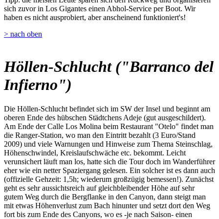
sich zuvor in Los Gigantes einen Abhol-Service per Boot. Wir
haben es nicht ausprobiert, aber anscheinend funktioniert's!
> nach oben
Höllen-Schlucht ("Barranco del
Infierno")
Die Höllen-Schlucht befindet sich im SW der Insel und beginnt am
oberen Ende des hübschen Städtchens Adeje (gut ausgeschildert).
Am Ende der Calle Los Molina beim Restaurant "Otelo" findet man
die Ranger-Station, wo man den Eintritt bezahlt (3 Euro/Stand
2009) und viele Warnungen und Hinweise zum Thema Steinschlag,
Höhenschwindel, Kreislaufschwäche etc. bekommt. Leicht
verunsichert läuft man los, hatte sich die Tour doch im Wanderführer
eher wie ein netter Spaziergang gelesen. Ein solcher ist es dann auch
(offizielle Gehzeit: 1,5h; wiederum großzügig bemessen!). Zunächst
geht es sehr aussichtsreich auf gleichbleibender Höhe auf sehr
gutem Weg durch die Bergflanke in den Canyon, dann steigt man
mit etwas Höhenverlust zum Bach hinunter und setzt dort den Weg
fort bis zum Ende des Canyons, wo es -je nach Saison- einen