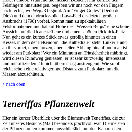
Felsfingern hinaufsteigen, begeben wir uns noch vor den Fingern
nach rechts, wo Weg#3 beginnt. Am "Finger Gottes" (Dedo de
Dios) und dem eindrucksvollen Lava-Feld des letzten großen
Ausbruchs (1798) vorbei, kommt man zu spektakulären
Felsformationen und hat auf Höhe des "Weissen Bergs" eine schöne
Aussicht auf die Ucanca-Ebene und einen schönen Picknick-Platz.
Nun geht es ein kurzes Stück etwas geröllig hinunter in einen
Kessel, in dem der Felsendom "die Kathedrale" steht. Linker Hand
an ihr vorbei, einen kurzen, aber steilen Abhang hinauf und man ist
wieder am Parkplatz! Wer ein Minimum an Trittsicherheit mitbringt,
wird diesen Rundweg geniessen: er ist sehr kurzweilig, interessant
und mit offiziellen 2 h nicht übermässig anstrengend. Wie so oft
reicht schon eine relativ geringe Distanz zum Parkplatz, um die
Massen abzuschütteln.
> nach oben
Teneriffas Pflanzenwelt
Hier ein kurzer Überblick über die Blumenwelt Teneriffas, die zur
Zeit unseres Besuchs (Mai) besonders prachtvoll war. Die meisten
der Pflanzen unten kommen ausschließlich auf den Kanarischen