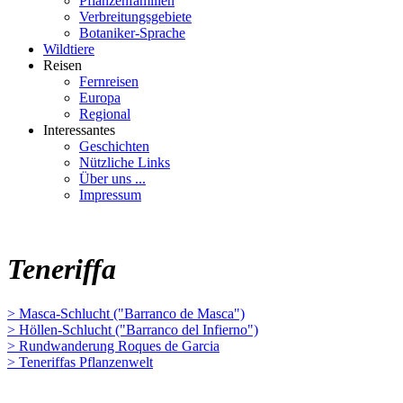
Pflanzenfamilien
Verbreitungsgebiete
Botaniker-Sprache
Wildtiere
Reisen
Fernreisen
Europa
Regional
Interessantes
Geschichten
Nützliche Links
Über uns ...
Impressum
Teneriffa
> Masca-Schlucht ("Barranco de Masca")
> Höllen-Schlucht ("Barranco del Infierno")
> Rundwanderung Roques de Garcia
> Teneriffas Pflanzenwelt