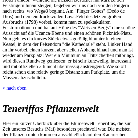
Felsfingern hinaufsteigen, begeben wir uns noch vor den Fingern
nach rechts, wo Weg#3 beginnt. Am "Finger Gottes" (Dedo de
Dios) und dem eindrucksvollen Lava-Feld des letzten großen
Ausbruchs (1798) vorbei, kommt man zu spektakulären
Felsformationen und hat auf Höhe des "Weissen Bergs" eine schöne
Aussicht auf die Ucanca-Ebene und einen schönen Picknick-Platz.
Nun geht es ein kurzes Stück etwas geröllig hinunter in einen
Kessel, in dem der Felsendom "die Kathedrale" steht. Linker Hand
an ihr vorbei, einen kurzen, aber steilen Abhang hinauf und man ist
wieder am Parkplatz! Wer ein Minimum an Trittsicherheit mitbringt,
wird diesen Rundweg geniessen: er ist sehr kurzweilig, interessant
und mit offiziellen 2 h nicht übermässig anstrengend. Wie so oft
reicht schon eine relativ geringe Distanz zum Parkplatz, um die
Massen abzuschütteln.
> nach oben
Teneriffas Pflanzenwelt
Hier ein kurzer Überblick über die Blumenwelt Teneriffas, die zur
Zeit unseres Besuchs (Mai) besonders prachtvoll war. Die meisten
der Pflanzen unten kommen ausschließlich auf den Kanarischen