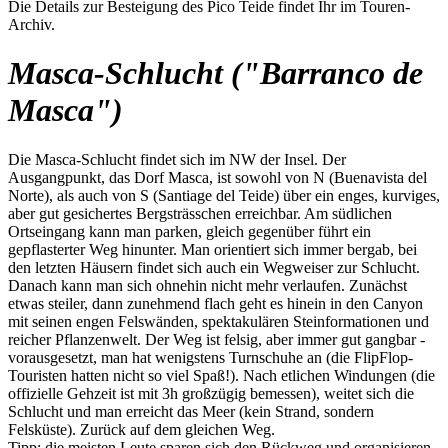
Die Details zur Besteigung des Pico Teide findet Ihr im Touren-
Archiv.
Masca-Schlucht ("Barranco de
Masca")
Die Masca-Schlucht findet sich im NW der Insel. Der
Ausgangpunkt, das Dorf Masca, ist sowohl von N (Buenavista del
Norte), als auch von S (Santiage del Teide) über ein enges, kurviges,
aber gut gesichertes Bergsträsschen erreichbar. Am südlichen
Ortseingang kann man parken, gleich gegenüber führt ein
gepflasterter Weg hinunter. Man orientiert sich immer bergab, bei
den letzten Häusern findet sich auch ein Wegweiser zur Schlucht.
Danach kann man sich ohnehin nicht mehr verlaufen. Zunächst
etwas steiler, dann zunehmend flach geht es hinein in den Canyon
mit seinen engen Felswänden, spektakulären Steinformationen und
reicher Pflanzenwelt. Der Weg ist felsig, aber immer gut gangbar -
vorausgesetzt, man hat wenigstens Turnschuhe an (die FlipFlop-
Touristen hatten nicht so viel Spaß!). Nach etlichen Windungen (die
offizielle Gehzeit ist mit 3h großzügig bemessen), weitet sich die
Schlucht und man erreicht das Meer (kein Strand, sondern
Felsküste). Zurück auf dem gleichen Weg.
Tipp: die meisten Leute sparen sich den Rückweg und organisieren