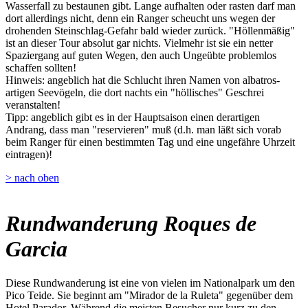
Wasserfall zu bestaunen gibt. Lange aufhalten oder rasten darf man
dort allerdings nicht, denn ein Ranger scheucht uns wegen der
drohenden Steinschlag-Gefahr bald wieder zurück. "Höllenmäßig"
ist an dieser Tour absolut gar nichts. Vielmehr ist sie ein netter
Spaziergang auf guten Wegen, den auch Ungeübte problemlos
schaffen sollten!
Hinweis: angeblich hat die Schlucht ihren Namen von albatros-
artigen Seevögeln, die dort nachts ein "höllisches" Geschrei
veranstalten!
Tipp: angeblich gibt es in der Hauptsaison einen derartigen
Andrang, dass man "reservieren" muß (d.h. man läßt sich vorab
beim Ranger für einen bestimmten Tag und eine ungefähre Uhrzeit
eintragen)!
> nach oben
Rundwanderung Roques de
Garcia
Diese Rundwanderung ist eine von vielen im Nationalpark um den
Pico Teide. Sie beginnt am "Mirador de la Ruleta" gegenüber dem
Hotel Parador. Während die meisten Besucher nur kurz zu den