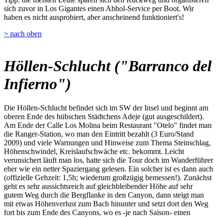
sich zuvor in Los Gigantes einen Abhol-Service per Boot. Wir
haben es nicht ausprobiert, aber anscheinend funktioniert's!
> nach oben
Höllen-Schlucht ("Barranco del
Infierno")
Die Höllen-Schlucht befindet sich im SW der Insel und beginnt am
oberen Ende des hübschen Städtchens Adeje (gut ausgeschildert).
Am Ende der Calle Los Molina beim Restaurant "Otelo" findet man
die Ranger-Station, wo man den Eintritt bezahlt (3 Euro/Stand
2009) und viele Warnungen und Hinweise zum Thema Steinschlag,
Höhenschwindel, Kreislaufschwäche etc. bekommt. Leicht
verunsichert läuft man los, hatte sich die Tour doch im Wanderführer
eher wie ein netter Spaziergang gelesen. Ein solcher ist es dann auch
(offizielle Gehzeit: 1,5h; wiederum großzügig bemessen!). Zunächst
geht es sehr aussichtsreich auf gleichbleibender Höhe auf sehr
gutem Weg durch die Bergflanke in den Canyon, dann steigt man
mit etwas Höhenverlust zum Bach hinunter und setzt dort den Weg
fort bis zum Ende des Canyons, wo es -je nach Saison- einen