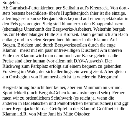
So geht's:
Ab Garmisch-Partenkirchen per Seilbahn auf's Kreuzeck. Von dort -
stets bestens beschildert- über's Hupfleitenjoch (hier ist die einzige,
allerdings sehr kurze Bergauf-Strecke) und auf einem spektakulär in
den Fels gesprengten Steig steil hinunter zu den Knappenhäusern
(ehemalige Unterkunft der Bergwerks-Arbeiter). Weiterhin bergab
bis zur Höllentalanger-Hütte zur Brotzeit. Dann gemütlich am Bach
entlang und in vielen Serpentinen hinunter in die Klamm. Auf
Stegen, Brücken und durch Bergwerksstollen durch die enge
Klamm - meist mit ein paar unfreiwilligen Duschen! Am unteren
Ende der Klamm wird man dann noch zur Kasse gebeten - die
Preise sind aber human (vor allem mit DAV-Ausweis). Der
Rückweg zum Parkplatz erfolgt auf einem bequem zu gehenden
Forstweg im Wald, der sich allerdings ein wenig zieht. Aber gleich
am Ortsbeginn von Hammersbach ist ja wieder ein Biergarten!
Bergerfahrung braucht hier keiner, aber ein Minimum an Grund-
Sportlichkeit (auch Bergab-Gehen kann anstrengend sein). Ferner
raten wir zu ordentlichem Schuhwerk (es reicht ja, wenn die
anderen in Badelatschen und Pantöffelchen herumrutschen) und ggf.
einer Regenjacke für das Getröpfel in der Klamm! Geöffnet ist die
Klamm i.d.R. von Mitte Juni bis Mitte Oktober.