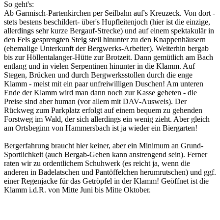
So geht's:
Ab Garmisch-Partenkirchen per Seilbahn auf's Kreuzeck. Von dort -
stets bestens beschildert- über's Hupfleitenjoch (hier ist die einzige,
allerdings sehr kurze Bergauf-Strecke) und auf einem spektakulär in
den Fels gesprengten Steig steil hinunter zu den Knappenhäusern
(ehemalige Unterkunft der Bergwerks-Arbeiter). Weiterhin bergab
bis zur Höllentalanger-Hütte zur Brotzeit. Dann gemütlich am Bach
entlang und in vielen Serpentinen hinunter in die Klamm. Auf
Stegen, Brücken und durch Bergwerksstollen durch die enge
Klamm - meist mit ein paar unfreiwilligen Duschen! Am unteren
Ende der Klamm wird man dann noch zur Kasse gebeten - die
Preise sind aber human (vor allem mit DAV-Ausweis). Der
Rückweg zum Parkplatz erfolgt auf einem bequem zu gehenden
Forstweg im Wald, der sich allerdings ein wenig zieht. Aber gleich
am Ortsbeginn von Hammersbach ist ja wieder ein Biergarten!
Bergerfahrung braucht hier keiner, aber ein Minimum an Grund-
Sportlichkeit (auch Bergab-Gehen kann anstrengend sein). Ferner
raten wir zu ordentlichem Schuhwerk (es reicht ja, wenn die
anderen in Badelatschen und Pantöffelchen herumrutschen) und ggf.
einer Regenjacke für das Getröpfel in der Klamm! Geöffnet ist die
Klamm i.d.R. von Mitte Juni bis Mitte Oktober.