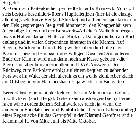
So geht's:
Ab Garmisch-Partenkirchen per Seilbahn auf's Kreuzeck. Von dort -
stets bestens beschildert- über's Hupfleitenjoch (hier ist die einzige,
allerdings sehr kurze Bergauf-Strecke) und auf einem spektakulär in
den Fels gesprengten Steig steil hinunter zu den Knappenhäusern
(ehemalige Unterkunft der Bergwerks-Arbeiter). Weiterhin bergab
bis zur Höllentalanger-Hütte zur Brotzeit. Dann gemütlich am Bach
entlang und in vielen Serpentinen hinunter in die Klamm. Auf
Stegen, Brücken und durch Bergwerksstollen durch die enge
Klamm - meist mit ein paar unfreiwilligen Duschen! Am unteren
Ende der Klamm wird man dann noch zur Kasse gebeten - die
Preise sind aber human (vor allem mit DAV-Ausweis). Der
Rückweg zum Parkplatz erfolgt auf einem bequem zu gehenden
Forstweg im Wald, der sich allerdings ein wenig zieht. Aber gleich
am Ortsbeginn von Hammersbach ist ja wieder ein Biergarten!
Bergerfahrung braucht hier keiner, aber ein Minimum an Grund-
Sportlichkeit (auch Bergab-Gehen kann anstrengend sein). Ferner
raten wir zu ordentlichem Schuhwerk (es reicht ja, wenn die
anderen in Badelatschen und Pantöffelchen herumrutschen) und ggf.
einer Regenjacke für das Getröpfel in der Klamm! Geöffnet ist die
Klamm i.d.R. von Mitte Juni bis Mitte Oktober.