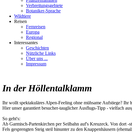
Pflanzenfamilien
Verbreitungsgebiete
Botaniker-Sprache
Wildtiere
Reisen
Fernreisen
Europa
Regional
Interessantes
Geschichten
Nützliche Links
Über uns ...
Impressum
In der Höllentalklamm
Ihr wollt spektakuläres Alpen-Feeling ohne mühsame Aufstiege? Ihr 
Hier unser garantiert besucher-tauglicher Ausflugs-Tipp - vielfach au
So geht's:
Ab Garmisch-Partenkirchen per Seilbahn auf's Kreuzeck. Von dort -stet
Fels gesprengten Steig steil hinunter zu den Knappenhäusern (ehemal