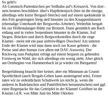
So geht's:
Ab Garmisch-Partenkirchen per Seilbahn auf's Kreuzeck. Von dort -
stets bestens beschildert- über's Hupfleitenjoch (hier ist die einzige,
allerdings sehr kurze Bergauf-Strecke) und auf einem spektakulär in
den Fels gesprengten Steig steil hinunter zu den Knappenhäusern
(ehemalige Unterkunft der Bergwerks-Arbeiter). Weiterhin bergab
bis zur Höllentalanger-Hütte zur Brotzeit. Dann gemütlich am Bach
entlang und in vielen Serpentinen hinunter in die Klamm. Auf
Stegen, Brücken und durch Bergwerksstollen durch die enge
Klamm - meist mit ein paar unfreiwilligen Duschen! Am unteren
Ende der Klamm wird man dann noch zur Kasse gebeten - die
Preise sind aber human (vor allem mit DAV-Ausweis). Der
Rückweg zum Parkplatz erfolgt auf einem bequem zu gehenden
Forstweg im Wald, der sich allerdings ein wenig zieht. Aber gleich
am Ortsbeginn von Hammersbach ist ja wieder ein Biergarten!
Bergerfahrung braucht hier keiner, aber ein Minimum an Grund-
Sportlichkeit (auch Bergab-Gehen kann anstrengend sein). Ferner
raten wir zu ordentlichem Schuhwerk (es reicht ja, wenn die
anderen in Badelatschen und Pantöffelchen herumrutschen) und ggf.
einer Regenjacke für das Getröpfel in der Klamm! Geöffnet ist die
Klamm i.d.R. von Mitte Juni bis Mitte Oktober.