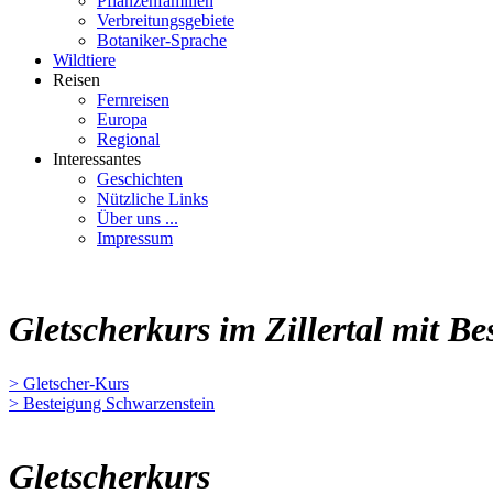
Pflanzenfamilien
Verbreitungsgebiete
Botaniker-Sprache
Wildtiere
Reisen
Fernreisen
Europa
Regional
Interessantes
Geschichten
Nützliche Links
Über uns ...
Impressum
Gletscherkurs im Zillertal mit B
> Gletscher-Kurs
> Besteigung Schwarzenstein
Gletscherkurs