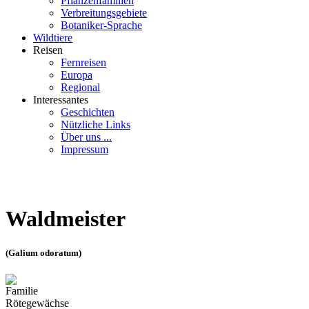
Pflanzenfamilien
Verbreitungsgebiete
Botaniker-Sprache
Wildtiere
Reisen
Fernreisen
Europa
Regional
Interessantes
Geschichten
Nützliche Links
Über uns ...
Impressum
Waldmeister
(Galium odoratum)
Familie
Rötegewächse