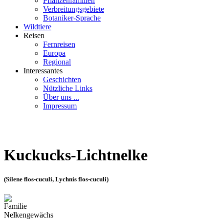
Pflanzenfamilien
Verbreitungsgebiete
Botaniker-Sprache
Wildtiere
Reisen
Fernreisen
Europa
Regional
Interessantes
Geschichten
Nützliche Links
Über uns ...
Impressum
Kuckucks-Lichtnelke
(Silene flos-cuculi, Lychnis flos-cuculi)
Familie
Nelkengewächs