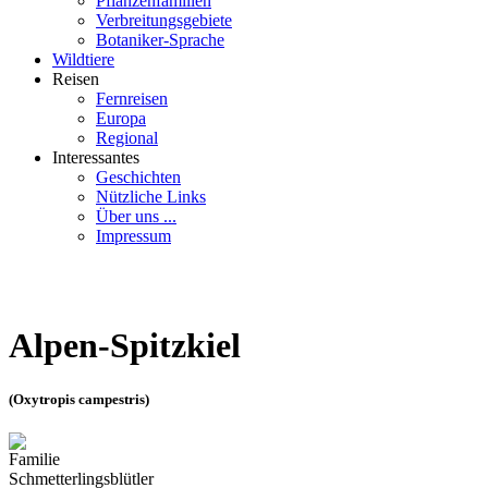
Pflanzenfamilien
Verbreitungsgebiete
Botaniker-Sprache
Wildtiere
Reisen
Fernreisen
Europa
Regional
Interessantes
Geschichten
Nützliche Links
Über uns ...
Impressum
Alpen-Spitzkiel
(Oxytropis campestris)
Familie
Schmetterlingsblütler