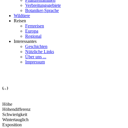
Pflanzenfamilien
Verbreitungsgebiete
Botaniker-Sprache
Wildtiere
Reisen
Fernreisen
Europa
Regional
Interessantes
Geschichten
Nützliche Links
Über uns ...
Impressum
(, , )
Höhe
Höhendifferenz
Schwierigkeit
Wintertauglich
Exposition