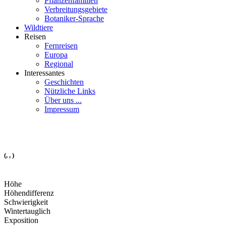
Pflanzenfamilien
Verbreitungsgebiete
Botaniker-Sprache
Wildtiere
Reisen
Fernreisen
Europa
Regional
Interessantes
Geschichten
Nützliche Links
Über uns ...
Impressum
(, , )
Höhe
Höhendifferenz
Schwierigkeit
Wintertauglich
Exposition