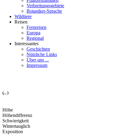
Pflanzenfamilien
Verbreitungsgebiete
Botaniker-Sprache
Wildtiere
Reisen
Fernreisen
Europa
Regional
Interessantes
Geschichten
Nützliche Links
Über uns ...
Impressum
(, , )
Höhe
Höhendifferenz
Schwierigkeit
Wintertauglich
Exposition