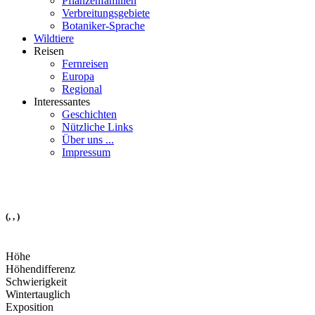
Pflanzenfamilien
Verbreitungsgebiete
Botaniker-Sprache
Wildtiere
Reisen
Fernreisen
Europa
Regional
Interessantes
Geschichten
Nützliche Links
Über uns ...
Impressum
(, , )
Höhe
Höhendifferenz
Schwierigkeit
Wintertauglich
Exposition