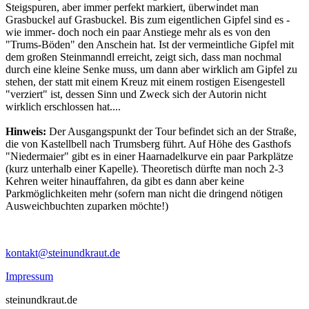
Steigspuren, aber immer perfekt markiert, überwindet man
Grasbuckel auf Grasbuckel. Bis zum eigentlichen Gipfel sind es -
wie immer- doch noch ein paar Anstiege mehr als es von den
"Trums-Böden" den Anschein hat. Ist der vermeintliche Gipfel mit
dem großen Steinmanndl erreicht, zeigt sich, dass man nochmal
durch eine kleine Senke muss, um dann aber wirklich am Gipfel zu
stehen, der statt mit einem Kreuz mit einem rostigen Eisengestell
"verziert" ist, dessen Sinn und Zweck sich der Autorin nicht
wirklich erschlossen hat....
Hinweis:
Der Ausgangspunkt der Tour befindet sich an der Straße,
die von Kastellbell nach Trumsberg führt. Auf Höhe des Gasthofs
"Niedermaier" gibt es in einer Haarnadelkurve ein paar Parkplätze
(kurz unterhalb einer Kapelle). Theoretisch dürfte man noch 2-3
Kehren weiter hinauffahren, da gibt es dann aber keine
Parkmöglichkeiten mehr (sofern man nicht die dringend nötigen
Ausweichbuchten zuparken möchte!)
kontakt@steinundkraut.de
Impressum
steinundkraut.de