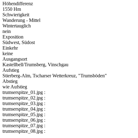
Höhendifferenz
1550 Hm
Schwierigkeit
Wanderung - Mittel
Wintertauglich
nein
Exposition
Südwest, Südost
Einkehr
keine
Ausgangsort
Kastellbell/Trumsberg, Vinschgau
Aufstieg
Stierberg-Alm, Tscharser Wetterkreuz, "Trumsböden"
Abstieg
wie Aufstieg
trumserspitze_01.jpg :
trumserspitze_02.jpg :
trumserspitze_03.jpg :
trumserspitze_04.jpg :
trumserspitze_05.jpg :
trumserspitze_06.jpg :
trumserspitze_07.jpg :
trumserspitze_08.jpg :