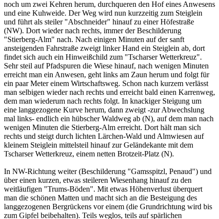
noch um zwei Kehren herum, durchqueren den Hof eines Anwesens
und eine Kuhweide. Der Weg wird nun kurzzeitig zum Steiglein
und führt als steiler "Abschneider" hinauf zu einer Höfestraße
(NW). Dort wieder nach rechts, immer der Beschilderung
"Stierberg-Alm" nach. Nach einigen Minuten auf der sanft
ansteigenden Fahrstraße zweigt linker Hand ein Steiglein ab, dort
findet sich auch ein Hinweißchild zum "Tscharser Wetterkreuz".
Sehr steil auf Pfadspuren die Wiese hinauf, nach wenigen Minuten
erreicht man ein Anwesen, geht links am Zaun herum und folgt für
ein paar Meter einem Wirtschaftsweg. Schon nach kurzem verlässt
man selbigen wieder nach rechts und erreicht bald einen Karrenweg,
dem man wiederum nach rechts folgt. In knackiger Steigung um
eine langgezogene Kurve herum, dann zweigt -zur Abwechslung
mal links- endlich ein hübscher Waldweg ab (N), auf dem man nach
wenigen Minuten die Stierberg-Alm erreicht. Dort hält man sich
rechts und steigt durch lichten Lärchen-Wald und Almwiesen auf
kleinem Steiglein mittelsteil hinauf zur Geländekante mit dem
Tscharser Wetterkreuz, einem netten Brotzeit-Platz (N).
In NW-Richtung weiter (Beschilderung "Gamsspitzl, Penaud") und
über einen kurzen, etwas steileren Wiesenhang hinauf zu den
weitläufigen "Trums-Böden". Mit etwas Höhenverlust überquert
man die schönen Matten und macht sich an die Besteigung des
langgezogenen Bergrückens vor einem (die Grundrichtung wird bis
zum Gipfel beibehalten). Teils weglos, teils auf spärlichen