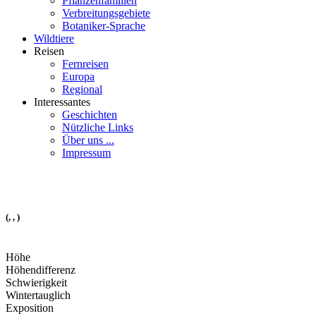
Pflanzenfamilien
Verbreitungsgebiete
Botaniker-Sprache
Wildtiere
Reisen
Fernreisen
Europa
Regional
Interessantes
Geschichten
Nützliche Links
Über uns ...
Impressum
(, , )
Höhe
Höhendifferenz
Schwierigkeit
Wintertauglich
Exposition