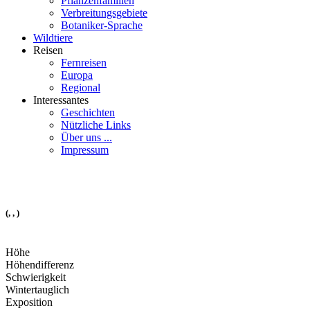
Pflanzenfamilien
Verbreitungsgebiete
Botaniker-Sprache
Wildtiere
Reisen
Fernreisen
Europa
Regional
Interessantes
Geschichten
Nützliche Links
Über uns ...
Impressum
(, , )
Höhe
Höhendifferenz
Schwierigkeit
Wintertauglich
Exposition