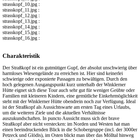
strasskopf_10.jpg :
strasskopf_11.jpg :
strasskopf_12.jpg :
strasskopf_13.jpg :
strasskopf_14.jpg :
strasskopf_15.jpg :
strasskopf_16.jpg :
Charakteristik
Der Straßkopf ist ein gutmütiger Gupf, der absolut unschwierig über
harmloses Wiesengelände zu erreichen ist. Hier sind keinerlei
schwierige oder exponierte Passagen zu bewältigen. Durch den
hoch gelegenen Ausgangspunkt kurz unterhalb der Winklerner
Hütte eignet sich diese Tour auch sehr gut für weniger Geübte oder
Familien mit kleineren Kindern, eine gemütliche Einkehrmöglichkeit
steht mit der Winklerner Hütte obendrein noch zur Verfügung. Ideal
ist der Straßkopf als Aussichtswarte am ersten Tag eines Urlaubs,
um die weiteren Ziele und die aktuellen Verhältnisse
auszukundschaften. In puncto Aussicht muss sich der brave
Straßkopf aber nicht verstecken: im Norden und Westen hat man
einen beeindruckenden Blick in die Schobergruppe (incl. der 3000er
Petzeck und Glödis), im Osten blickt man über das Mölltal hinweg