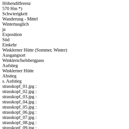
Höhendifferenz
570 Hm *)
Schwierigkeit
Wanderung - Mittel
Wintertauglich
ja
Exposition
Süd
Einkehr
Winklerner Hütte (Sommer, Winter)
Ausgangsort
Winklern/Iselsbergpass
Aufstieg
Winklerner Hütte
Abstieg
s. Aufstieg
strasskopf_01.jpg :
strasskopf_02.jpg :
strasskopf_03.jpg :
strasskopf_04.jpg :
strasskopf_05.jpg :
strasskopf_06.jpg :
strasskopf_07.jpg :
strasskopf_08.jpg :
strasskopf_09.jpg :