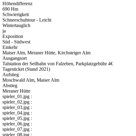
Höhendifferenz
690 Hm
Schwierigkeit
Schneeschuhtour - Leicht
Wintertauglich
ja
Exposition
Süd - Südwest
Einkehr
Maiser Alm, Meraner Hütte, Kirchsteiger Alm
Ausgangsort
Talstation der Seilbahn von Falzeben, Parkplatzgebühr 4€
Tagesticket (Stand 2021)
Aufstieg
Moschwald Alm, Maiser Alm
Abstieg
Meraner Hütte
spieler_01.jpg :
spieler_02.jpg :
spieler_03.jpg :
spieler_04.jpg :
spieler_05.jpg :
spieler_06.jpg :
spieler_07.jpg :
spieler_08.jpg :