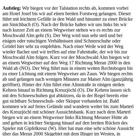
Aufstieg:
Wir biegen vor der Talstation rechts ab, kommen vorbei
am Hotel Josef bis wir auf einen breiten Forstweg gelangen. Dieser
führt mit leichtem Gefälle in den Wald und hinunter zu einer Brücke
am Sinichbach (O). Nach der Brücke halten wir uns links bis wir
nach kurzer Zeit an einem Wegweiser stehen wo es rechts zur
Moschwald Alm geht (S). Der Weg wird nun sehr steil und bei
eisigen oder rutschigen Verhältnissen sind Schneeschuhe oder
Grödel hier sehr zu empfehlen. Nach einer Weile wird der Weg
wieder flacher und wir treffen auf eine Fahrstraße, der wir bis zur
Moschwald Alm folgen. Kurz vor der Moschwald Alm biegen wir
an einem Wegweiser auf den Weg 17 Richtung Meran 2000 in den
Wald ab (NO). Der Weg führt nun in einem weiten Rechtsbogen bis
zu einer Lichtung mit einem Wegweiser am Zaun. Wir biegen rechts
ab und gelangen nach wenigen Minuten zur Maiser Alm (ganzjährig
geöffnet). Hinter der Alm führt eine Almstraße in einigen steilen
Kehren hinauf in Richtung Kreuzjöchl (O). Die Kehren lassen sich
mit den Schneeschuhen gut abkürzen, da in der Regel bereits eine
gut sichtbare Schneeschuh- oder Skispur vorhanden ist. Bald
kommen wir auf freies Gelände und wandern weiter bis zum Marterl
des Kreuzjöchl mit schöner Aussichtsbank. Kurz nach dem Marterl
biegen wir an einem Wegweiser links Richtung Meraner Hütte ab
und gehen in leichter Steigung hinauf auf den breiten Rücken des
Spieler mit Gipfelkreuz (W). Hier hat man eine sehr schöne Aussicht
über das Meran 2000 Skigebiet mit dem Ifinger im Westen, in