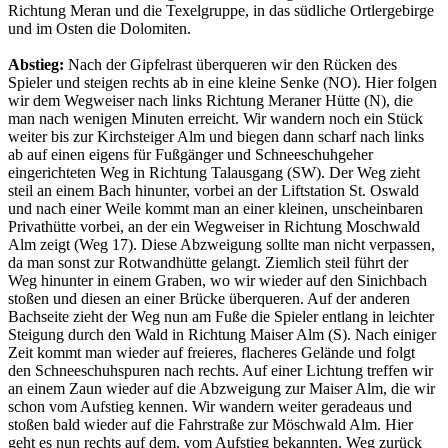
Richtung Meran und die Texelgruppe, in das südliche Ortlergebirge
und im Osten die Dolomiten.
Abstieg:
Nach der Gipfelrast überqueren wir den Rücken des
Spieler und steigen rechts ab in eine kleine Senke (NO). Hier folgen
wir dem Wegweiser nach links Richtung Meraner Hütte (N), die
man nach wenigen Minuten erreicht. Wir wandern noch ein Stück
weiter bis zur Kirchsteiger Alm und biegen dann scharf nach links
ab auf einen eigens für Fußgänger und Schneeschuhgeher
eingerichteten Weg in Richtung Talausgang (SW). Der Weg zieht
steil an einem Bach hinunter, vorbei an der Liftstation St. Oswald
und nach einer Weile kommt man an einer kleinen, unscheinbaren
Privathütte vorbei, an der ein Wegweiser in Richtung Moschwald
Alm zeigt (Weg 17). Diese Abzweigung sollte man nicht verpassen,
da man sonst zur Rotwandhütte gelangt. Ziemlich steil führt der
Weg hinunter in einem Graben, wo wir wieder auf den Sinichbach
stoßen und diesen an einer Brücke überqueren. Auf der anderen
Bachseite zieht der Weg nun am Fuße die Spieler entlang in leichter
Steigung durch den Wald in Richtung Maiser Alm (S). Nach einiger
Zeit kommt man wieder auf freieres, flacheres Gelände und folgt
den Schneeschuhspuren nach rechts. Auf einer Lichtung treffen wir
an einem Zaun wieder auf die Abzweigung zur Maiser Alm, die wir
schon vom Aufstieg kennen. Wir wandern weiter geradeaus und
stoßen bald wieder auf die Fahrstraße zur Möschwald Alm. Hier
geht es nun rechts auf dem, vom Aufstieg bekannten, Weg zurück