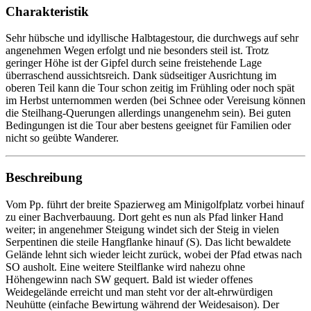
Charakteristik
Sehr hübsche und idyllische Halbtagestour, die durchwegs auf sehr
angenehmen Wegen erfolgt und nie besonders steil ist. Trotz
geringer Höhe ist der Gipfel durch seine freistehende Lage
überraschend aussichtsreich. Dank südseitiger Ausrichtung im
oberen Teil kann die Tour schon zeitig im Frühling oder noch spät
im Herbst unternommen werden (bei Schnee oder Vereisung können
die Steilhang-Querungen allerdings unangenehm sein). Bei guten
Bedingungen ist die Tour aber bestens geeignet für Familien oder
nicht so geübte Wanderer.
Beschreibung
Vom Pp. führt der breite Spazierweg am Minigolfplatz vorbei hinauf
zu einer Bachverbauung. Dort geht es nun als Pfad linker Hand
weiter; in angenehmer Steigung windet sich der Steig in vielen
Serpentinen die steile Hangflanke hinauf (S). Das licht bewaldete
Gelände lehnt sich wieder leicht zurück, wobei der Pfad etwas nach
SO ausholt. Eine weitere Steilflanke wird nahezu ohne
Höhengewinn nach SW gequert. Bald ist wieder offenes
Weidegelände erreicht und man steht vor der alt-ehrwürdigen
Neuhütte (einfache Bewirtung während der Weidesaison). Der