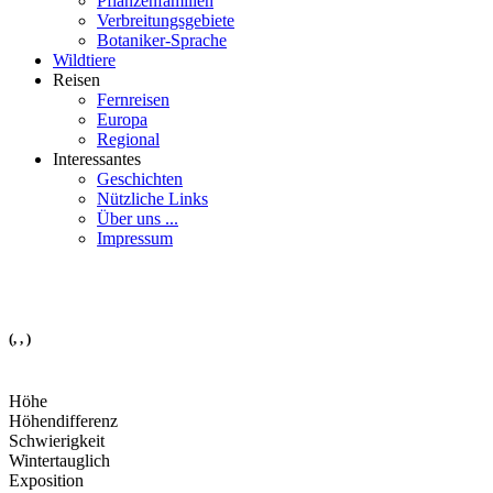
Pflanzenfamilien
Verbreitungsgebiete
Botaniker-Sprache
Wildtiere
Reisen
Fernreisen
Europa
Regional
Interessantes
Geschichten
Nützliche Links
Über uns ...
Impressum
(, , )
Höhe
Höhendifferenz
Schwierigkeit
Wintertauglich
Exposition