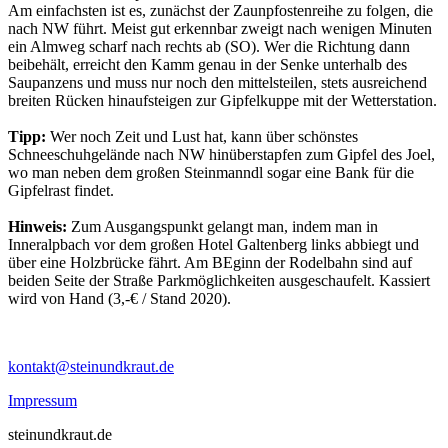
Am einfachsten ist es, zunächst der Zaunpfostenreihe zu folgen, die
nach NW führt. Meist gut erkennbar zweigt nach wenigen Minuten
ein Almweg scharf nach rechts ab (SO). Wer die Richtung dann
beibehält, erreicht den Kamm genau in der Senke unterhalb des
Saupanzens und muss nur noch den mittelsteilen, stets ausreichend
breiten Rücken hinaufsteigen zur Gipfelkuppe mit der Wetterstation.
Tipp:
Wer noch Zeit und Lust hat, kann über schönstes
Schneeschuhgelände nach NW hinüberstapfen zum Gipfel des Joel,
wo man neben dem großen Steinmanndl sogar eine Bank für die
Gipfelrast findet.
Hinweis:
Zum Ausgangspunkt gelangt man, indem man in
Inneralpbach vor dem großen Hotel Galtenberg links abbiegt und
über eine Holzbrücke fährt. Am BEginn der Rodelbahn sind auf
beiden Seite der Straße Parkmöglichkeiten ausgeschaufelt. Kassiert
wird von Hand (3,-€ / Stand 2020).
kontakt@steinundkraut.de
Impressum
steinundkraut.de