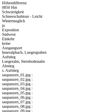
Höhendifferenz
0850 Hm
Schwierigkeit
Schneeschuhtour - Leicht
Wintertauglich
ja
Exposition
Südwest
Einkehr
keine
Ausgangsort
Inneralpbach, Luegergraben
Aufstieg
Luegeralm, Sternbodenalm
Abstieg
s. Aufstieg
saupanzen_01.jpg :
saupanzen_02.jpg :
saupanzen_03.jpg :
saupanzen_04.jpg :
saupanzen_05.jpg :
saupanzen_06.jpg :
saupanzen_07.jpg :
saupanzen_08.jpg :
saupanzen_09.jpg :