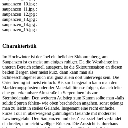
saupanzen_10.jpg :
saupanzen_11.jpg :
saupanzen_12.jpg :
saupanzen_13.jpg :
saupanzen_14.jpg :
saupanzen_15.jpg :
Charakteristik
Im Hochwinter ist der Joel ein beliebter Skitourenberg, am
Saupanzen ist es meist um einiges ruhiger. Da die Westhänge im
unteren Bereich schnell ausapern, ist die Skitourensaison an diesen
beiden Bergen aber meist kurz, dann kann man als
Schneeschuhgeher auch mal ganz allein dort unterwegs sein. Die
Orientierung ist meist einfach: Bis zur Luegeralm kann man den
Markierungspfosten oder der Materiallifttrasse folgen, danach leitet
eine gut erkennbare Almstraße in Serpentinen bis zur
Sternbodenalm. Den weiteren Aufstieg zum Kamm sollte man -falls
solide Spuren fehlen- wie oben beschrieben angehen, sonst gelangt
man zu leicht in steiles Gelände. Insgesamt eine recht einfache,
kurze Tour in überwiegend gutmütigem Gelände mit moderater
Lawinengefahr. Den Saupanzen und das Zusatzziel Joel verbindet
ein breiter, nur leicht welliger Rücken. Die Aussicht ist durchaus