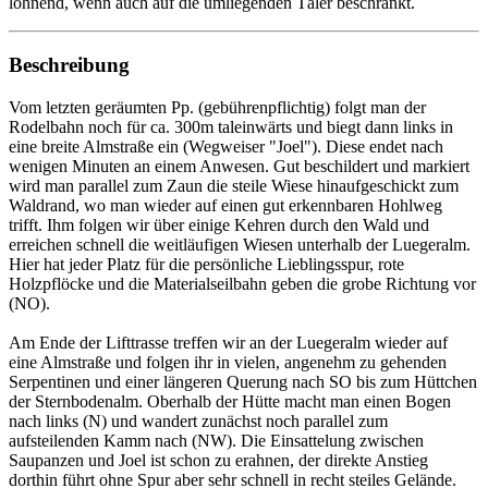
lohnend, wenn auch auf die umliegenden Täler beschränkt.
Beschreibung
Vom letzten geräumten Pp. (gebührenpflichtig) folgt man der
Rodelbahn noch für ca. 300m taleinwärts und biegt dann links in
eine breite Almstraße ein (Wegweiser "Joel"). Diese endet nach
wenigen Minuten an einem Anwesen. Gut beschildert und markiert
wird man parallel zum Zaun die steile Wiese hinaufgeschickt zum
Waldrand, wo man wieder auf einen gut erkennbaren Hohlweg
trifft. Ihm folgen wir über einige Kehren durch den Wald und
erreichen schnell die weitläufigen Wiesen unterhalb der Luegeralm.
Hier hat jeder Platz für die persönliche Lieblingsspur, rote
Holzpflöcke und die Materialseilbahn geben die grobe Richtung vor
(NO).
Am Ende der Lifttrasse treffen wir an der Luegeralm wieder auf
eine Almstraße und folgen ihr in vielen, angenehm zu gehenden
Serpentinen und einer längeren Querung nach SO bis zum Hüttchen
der Sternbodenalm. Oberhalb der Hütte macht man einen Bogen
nach links (N) und wandert zunächst noch parallel zum
aufsteilenden Kamm nach (NW). Die Einsattelung zwischen
Saupanzen und Joel ist schon zu erahnen, der direkte Anstieg
dorthin führt ohne Spur aber sehr schnell in recht steiles Gelände.