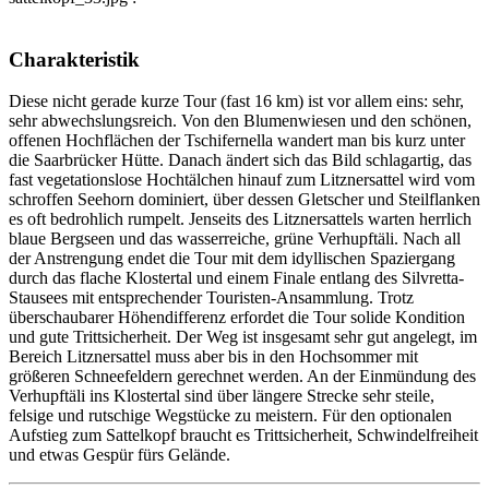
Charakteristik
Diese nicht gerade kurze Tour (fast 16 km) ist vor allem eins: sehr,
sehr abwechslungsreich. Von den Blumenwiesen und den schönen,
offenen Hochflächen der Tschifernella wandert man bis kurz unter
die Saarbrücker Hütte. Danach ändert sich das Bild schlagartig, das
fast vegetationslose Hochtälchen hinauf zum Litznersattel wird vom
schroffen Seehorn dominiert, über dessen Gletscher und Steilflanken
es oft bedrohlich rumpelt. Jenseits des Litznersattels warten herrlich
blaue Bergseen und das wasserreiche, grüne Verhupftäli. Nach all
der Anstrengung endet die Tour mit dem idyllischen Spaziergang
durch das flache Klostertal und einem Finale entlang des Silvretta-
Stausees mit entsprechender Touristen-Ansammlung. Trotz
überschaubarer Höhendifferenz erfordet die Tour solide Kondition
und gute Trittsicherheit. Der Weg ist insgesamt sehr gut angelegt, im
Bereich Litznersattel muss aber bis in den Hochsommer mit
größeren Schneefeldern gerechnet werden. An der Einmündung des
Verhupftäli ins Klostertal sind über längere Strecke sehr steile,
felsige und rutschige Wegstücke zu meistern. Für den optionalen
Aufstieg zum Sattelkopf braucht es Trittsicherheit, Schwindelfreiheit
und etwas Gespür fürs Gelände.