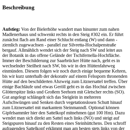
Beschreibung
Aufstieg:
Von der Bielerhöhe wandert man hinunter zum nahen
Madlenerhaus und schwenkt rechts in den Steig #302 ein. Er führt
zunächst flach am Rand einer Schlucht entlang (W) und dann -
ziemlich zugewachsen - parallel zur Silvretta-Hochalpenstraße
bergauf. Allmählich wendet sich der Steig nach SW und leitet aus
der Botanik in das offene Gelände der Tschifernella-Hochfläche.
Immer der Beschilderung zur Saarbrücker Hütte nach, geht es in
wechselnder Steilheit nach SW, bis wir in den Hüttenfahrweg
einmünden. Diesem folgen wir noch durch einige bequeme Kehren,
bis wir kurz unterhalb der dekorativ auf einem Felssporn thronenden
Hütte auf den beschilderten Abzweig zum Litznersattel treffen. Über
einige Bachläufe und etwas Geröll geht es in das Hochtal zwischen
Glötterspitze links und Großem Seehorn mit Gletscher rechts (SO).
Gut angelegt schlängelt sich das Steiglein in mehreren
Aufschwüngen und Senken durch vegetationslosen Schutt hinauf
zum Litznersattel mit markantem Steinmanndl. Optional können
Gipfelsammler hier den Sattelkopf mitnehmen (gut 100 Hm). Dazu
wendet man sich direkt am Sattel nach links (NO) und steigt auf
Steigspuren hinauf zu den Resten eines Steinhüttchens. Den schroff
aufragenden Sattelkopf erklimmt man am besten stets links von der