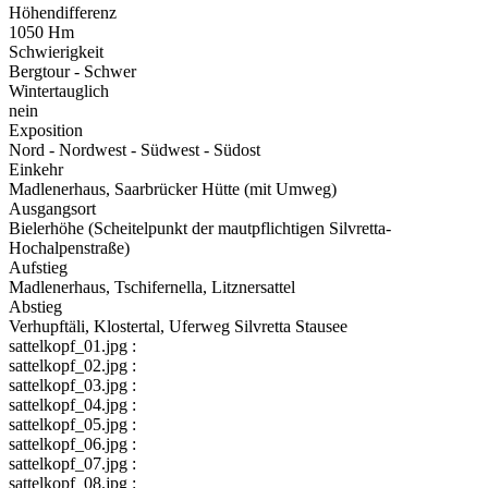
Höhendifferenz
1050 Hm
Schwierigkeit
Bergtour - Schwer
Wintertauglich
nein
Exposition
Nord - Nordwest - Südwest - Südost
Einkehr
Madlenerhaus, Saarbrücker Hütte (mit Umweg)
Ausgangsort
Bielerhöhe (Scheitelpunkt der mautpflichtigen Silvretta-
Hochalpenstraße)
Aufstieg
Madlenerhaus, Tschifernella, Litznersattel
Abstieg
Verhupftäli, Klostertal, Uferweg Silvretta Stausee
sattelkopf_01.jpg :
sattelkopf_02.jpg :
sattelkopf_03.jpg :
sattelkopf_04.jpg :
sattelkopf_05.jpg :
sattelkopf_06.jpg :
sattelkopf_07.jpg :
sattelkopf_08.jpg :