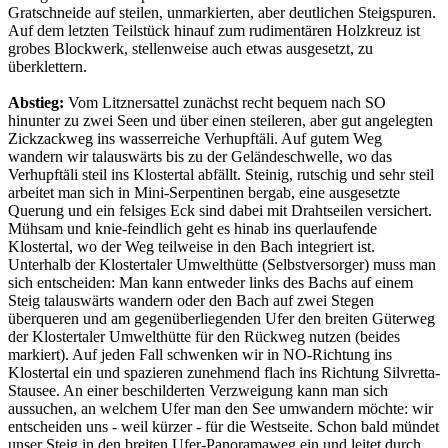
Gratschneide auf steilen, unmarkierten, aber deutlichen Steigspuren.
Auf dem letzten Teilstück hinauf zum rudimentären Holzkreuz ist
grobes Blockwerk, stellenweise auch etwas ausgesetzt, zu
überklettern.
Abstieg:
Vom Litznersattel zunächst recht bequem nach SO
hinunter zu zwei Seen und über einen steileren, aber gut angelegten
Zickzackweg ins wasserreiche Verhupftäli. Auf gutem Weg
wandern wir talauswärts bis zu der Geländeschwelle, wo das
Verhupftäli steil ins Klostertal abfällt. Steinig, rutschig und sehr steil
arbeitet man sich in Mini-Serpentinen bergab, eine ausgesetzte
Querung und ein felsiges Eck sind dabei mit Drahtseilen versichert.
Mühsam und knie-feindlich geht es hinab ins querlaufende
Klostertal, wo der Weg teilweise in den Bach integriert ist.
Unterhalb der Klostertaler Umwelthütte (Selbstversorger) muss man
sich entscheiden: Man kann entweder links des Bachs auf einem
Steig talauswärts wandern oder den Bach auf zwei Stegen
überqueren und am gegenüberliegenden Ufer den breiten Güterweg
der Klostertaler Umwelthütte für den Rückweg nutzen (beides
markiert). Auf jeden Fall schwenken wir in NO-Richtung ins
Klostertal ein und spazieren zunehmend flach ins Richtung Silvretta-
Stausee. An einer beschilderten Verzweigung kann man sich
aussuchen, an welchem Ufer man den See umwandern möchte: wir
entscheiden uns - weil kürzer - für die Westseite. Schon bald mündet
unser Steig in den breiten Ufer-Panoramaweg ein und leitet durch