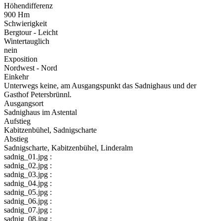
Höhendifferenz
900 Hm
Schwierigkeit
Bergtour - Leicht
Wintertauglich
nein
Exposition
Nordwest - Nord
Einkehr
Unterwegs keine, am Ausgangspunkt das Sadnighaus und der
Gasthof Petersbrünnl.
Ausgangsort
Sadnighaus im Astental
Aufstieg
Kabitzenbühel, Sadnigscharte
Abstieg
Sadnigscharte, Kabitzenbühel, Linderalm
sadnig_01.jpg :
sadnig_02.jpg :
sadnig_03.jpg :
sadnig_04.jpg :
sadnig_05.jpg :
sadnig_06.jpg :
sadnig_07.jpg :
sadnig_08.jpg :