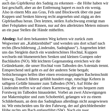
auch das Gipfelkreuz des Sadnig zu erkennen – die Höhe haben wir
fast geschafft, aber an der Entfernung hapert es noch ein wenig.
Also in einem Mix aus Gras, Fels und Blockwerk über ein paar
Kuppen und Senken hinweg recht angenehm und zügig an den
Gipfelaufbau heran. Den letzten, steilen Aufschwung ersteigt man
über Felsplatten und Rinnen, nur auf den allerletzten Metern müssen
an ein paar Stellen die Hände mithelfen.
Abstieg:
Auf dem bekannten Weg kehren wir zurück zum
Wegweiser am „Kabitzenbühel“ und wenden uns dort scharf nach
rechts (Beschilderung „Linderalm, Sadnighaus“). Angenehm leitet
uns das Steiglein durch ein wunderschönes Hochtal, Kuppen
wechseln mit blumenreichen Senken und kleinen Gumpen oder
Bachläufen (NO). Mit leichtem Gegenanstieg erreichen wir die
Geländekante, die unser Hochtal vom Talboden des Astentals trennt.
Entsprechend steil geht es auf der anderen Seite bergab;
Seilsicherungen helfen über einen erosionsgeplagten Bacheinschnitt
hinweg. Danach führen gefühlt hundert enge, rutschige Kehren in
saftigem Gefälle hinunter zum Talboden (NW). Auf Höhe der
Linderalm treffen wir auf einen Karrenweg, der uns bequem zum
Forstweg im Talboden hinausleitet. Vorbei an zwei Abzweigungen
zur Makernispitze und zum Schobertörl, gelangen wir zu einem
Schilderbaum, an dem das Sadnighaus allerdings nicht ausgewiesen
ist. Wir entscheiden uns für den Fahrweg, der auf gleichbleibender
Höhe rechts am Bach entlangführt (SW). Nach ein paar