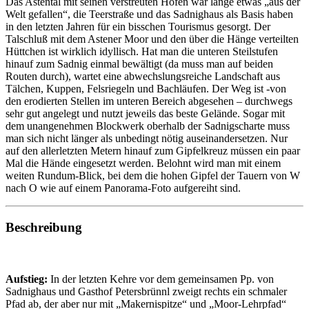
Das Astental mit seinen verstreuten Höfen war lange etwas „aus der
Welt gefallen“, die Teerstraße und das Sadnighaus als Basis haben
in den letzten Jahren für ein bisschen Tourismus gesorgt. Der
Talschluß mit dem Astener Moor und den über die Hänge verteilten
Hüttchen ist wirklich idyllisch. Hat man die unteren Steilstufen
hinauf zum Sadnig einmal bewältigt (da muss man auf beiden
Routen durch), wartet eine abwechslungsreiche Landschaft aus
Tälchen, Kuppen, Felsriegeln und Bachläufen. Der Weg ist -von
den erodierten Stellen im unteren Bereich abgesehen – durchwegs
sehr gut angelegt und nutzt jeweils das beste Gelände. Sogar mit
dem unangenehmen Blockwerk oberhalb der Sadnigscharte muss
man sich nicht länger als unbedingt nötig auseinandersetzen. Nur
auf den allerletzten Metern hinauf zum Gipfelkreuz müssen ein paar
Mal die Hände eingesetzt werden. Belohnt wird man mit einem
weiten Rundum-Blick, bei dem die hohen Gipfel der Tauern von W
nach O wie auf einem Panorama-Foto aufgereiht sind.
Beschreibung
Aufstieg:
In der letzten Kehre vor dem gemeinsamen Pp. von
Sadnighaus und Gasthof Petersbrünnl zweigt rechts ein schmaler
Pfad ab, der aber nur mit „Makernispitze“ und „Moor-Lehrpfad“