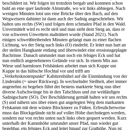
beschildert ist. Wir folgen im trotzdem bergab und kommen schon
bald an eine quer laufende Almstraße, wo wir links abbiegen. Nach
wenigen Minuten lotst uns eine Brücke über den Bach, auf den
Wegweisern dahinter ist dann auch der Sadnig angeschrieben. Wir
halten uns rechts (SW) und folgen dem schmalen Pfad in den Wald.
Unvermittelt wird es recht steil und man sieht dem Steig an, dass er
von schweren Unwettern malträtiert wurde (Stand 2021). Nach
einigen schweißtreibenden Minuten gelangt man zu einer flachen
Lichtung, wo der Steig nach links (O) eindreht. Er leitet nun hart an
der steilen Hangkante entlang und überwindet eine erosionsgeplagte
Bachrinne. Danach umrundet man noch ein felsiges Eck und hat
nun endlich angenehmeres Gelände vor sich. In einem Mix aus
Wiese und harmlosen Felsbänken arbeitet man sich Kuppe um
Kuppe in das hübsche Hochtal vor und trifft am
„Verkehrsknotenpunkt“ Kabitzenbühel auf die Einmündung von der
Linderalm (= unser Rückweg). In wechselnder Steilheit, aber immer
angenehm zu begehen führt der bestens markierte Steig nun über
diverse Aufschwünge bis in den Talschluss und zur weitläufigen
Sadnigscharte (SO). Der Beschilderung gemäß halten wir uns rechts
(S) und nähern uns über einen gut angelegten Weg dem markanten
Felskamm mit dem wüsten Blockmeer zu Füßen. Erfreulicherweise
muss das Blockgelände nicht auf voller Höhe durchstiegen werden,
sondern nur von rechts unten nach links oben gequert werden. Kurz
unterhalb der Kammhöhe umrundet unser Pfad, nun wieder gut
begehbar, ein felsiges Eck und leitet hinauf zur Grathöhe. Nun ist