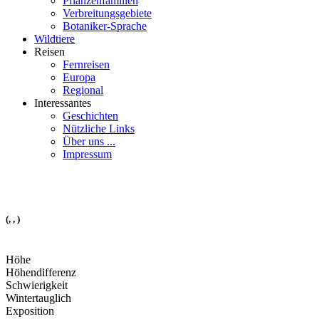
Pflanzenfamilien
Verbreitungsgebiete
Botaniker-Sprache
Wildtiere
Reisen
Fernreisen
Europa
Regional
Interessantes
Geschichten
Nützliche Links
Über uns ...
Impressum
(, , )
Höhe
Höhendifferenz
Schwierigkeit
Wintertauglich
Exposition