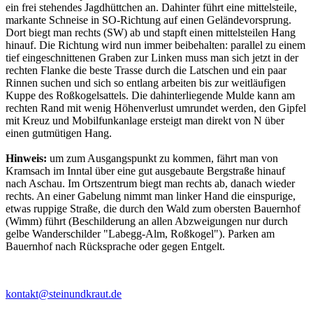
ein frei stehendes Jagdhüttchen an. Dahinter führt eine mittelsteile,
markante Schneise in SO-Richtung auf einen Geländevorsprung.
Dort biegt man rechts (SW) ab und stapft einen mittelsteilen Hang
hinauf. Die Richtung wird nun immer beibehalten: parallel zu einem
tief eingeschnittenen Graben zur Linken muss man sich jetzt in der
rechten Flanke die beste Trasse durch die Latschen und ein paar
Rinnen suchen und sich so entlang arbeiten bis zur weitläufigen
Kuppe des Roßkogelsattels. Die dahinterliegende Mulde kann am
rechten Rand mit wenig Höhenverlust umrundet werden, den Gipfel
mit Kreuz und Mobilfunkanlage ersteigt man direkt von N über
einen gutmütigen Hang.
Hinweis:
um zum Ausgangspunkt zu kommen, fährt man von
Kramsach im Inntal über eine gut ausgebaute Bergstraße hinauf
nach Aschau. Im Ortszentrum biegt man rechts ab, danach wieder
rechts. An einer Gabelung nimmt man linker Hand die einspurige,
etwas ruppige Straße, die durch den Wald zum obersten Bauernhof
(Wimm) führt (Beschilderung an allen Abzweigungen nur durch
gelbe Wanderschilder "Labegg-Alm, Roßkogel"). Parken am
Bauernhof nach Rücksprache oder gegen Entgelt.
kontakt@steinundkraut.de