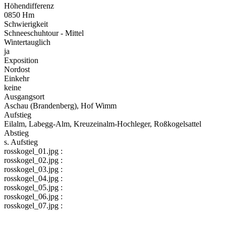
Höhendifferenz
0850 Hm
Schwierigkeit
Schneeschuhtour - Mittel
Wintertauglich
ja
Exposition
Nordost
Einkehr
keine
Ausgangsort
Aschau (Brandenberg), Hof Wimm
Aufstieg
Eilalm, Labegg-Alm, Kreuzeinalm-Hochleger, Roßkogelsattel
Abstieg
s. Aufstieg
rosskogel_01.jpg :
rosskogel_02.jpg :
rosskogel_03.jpg :
rosskogel_04.jpg :
rosskogel_05.jpg :
rosskogel_06.jpg :
rosskogel_07.jpg :