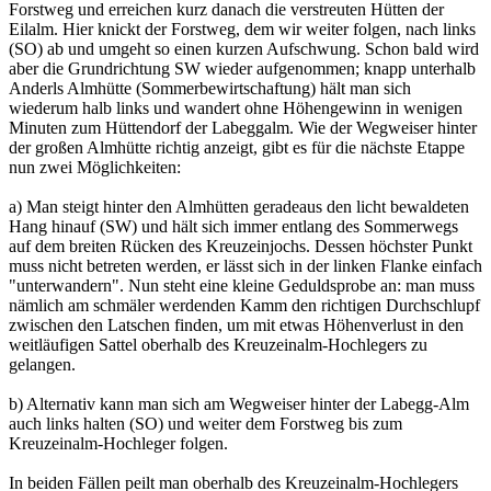
Forstweg und erreichen kurz danach die verstreuten Hütten der
Eilalm. Hier knickt der Forstweg, dem wir weiter folgen, nach links
(SO) ab und umgeht so einen kurzen Aufschwung. Schon bald wird
aber die Grundrichtung SW wieder aufgenommen; knapp unterhalb
Anderls Almhütte (Sommerbewirtschaftung) hält man sich
wiederum halb links und wandert ohne Höhengewinn in wenigen
Minuten zum Hüttendorf der Labeggalm. Wie der Wegweiser hinter
der großen Almhütte richtig anzeigt, gibt es für die nächste Etappe
nun zwei Möglichkeiten:
a) Man steigt hinter den Almhütten geradeaus den licht bewaldeten
Hang hinauf (SW) und hält sich immer entlang des Sommerwegs
auf dem breiten Rücken des Kreuzeinjochs. Dessen höchster Punkt
muss nicht betreten werden, er lässt sich in der linken Flanke einfach
"unterwandern". Nun steht eine kleine Geduldsprobe an: man muss
nämlich am schmäler werdenden Kamm den richtigen Durchschlupf
zwischen den Latschen finden, um mit etwas Höhenverlust in den
weitläufigen Sattel oberhalb des Kreuzeinalm-Hochlegers zu
gelangen.
b) Alternativ kann man sich am Wegweiser hinter der Labegg-Alm
auch links halten (SO) und weiter dem Forstweg bis zum
Kreuzeinalm-Hochleger folgen.
In beiden Fällen peilt man oberhalb des Kreuzeinalm-Hochlegers