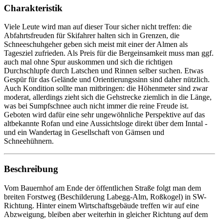
Charakteristik
Viele Leute wird man auf dieser Tour sicher nicht treffen: die
Abfahrtsfreuden für Skifahrer halten sich in Grenzen, die
Schneeschuhgeher geben sich meist mit einer der Almen als
Tagesziel zufrieden. Als Preis für die Bergeinsamkeit muss man ggf.
auch mal ohne Spur auskommen und sich die richtigen
Durchschlupfe durch Latschen und Rinnen selber suchen. Etwas
Gespür für das Gelände und Orientierungssinn sind daher nützlich.
Auch Kondition sollte man mitbringen: die Höhenmeter sind zwar
moderat, allerdings zieht sich die Gehstrecke ziemlich in die Länge,
was bei Sumpfschnee auch nicht immer die reine Freude ist.
Geboten wird dafür eine sehr ungewöhnliche Perspektive auf das
altbekannte Rofan und eine Aussichtsloge direkt über dem Inntal -
und ein Wandertag in Gesellschaft von Gämsen und
Schneehühnern.
Beschreibung
Vom Bauernhof am Ende der öffentlichen Straße folgt man dem
breiten Forstweg (Beschilderung Labegg-Alm, Roßkogel) in SW-
Richtung. Hinter einem Wirtschaftsgebäude treffen wir auf eine
Abzweigung, bleiben aber weiterhin in gleicher Richtung auf dem