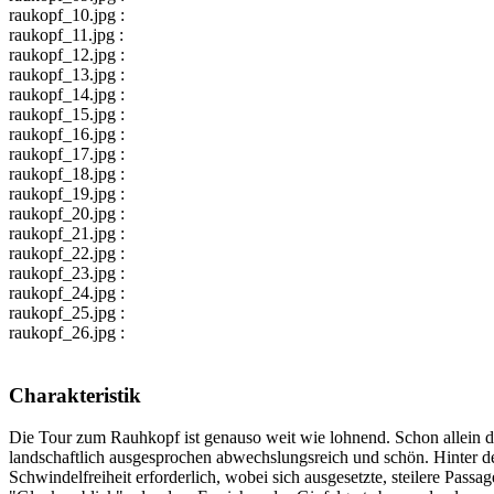
raukopf_10.jpg :
raukopf_11.jpg :
raukopf_12.jpg :
raukopf_13.jpg :
raukopf_14.jpg :
raukopf_15.jpg :
raukopf_16.jpg :
raukopf_17.jpg :
raukopf_18.jpg :
raukopf_19.jpg :
raukopf_20.jpg :
raukopf_21.jpg :
raukopf_22.jpg :
raukopf_23.jpg :
raukopf_24.jpg :
raukopf_25.jpg :
raukopf_26.jpg :
Charakteristik
Die Tour zum Rauhkopf ist genauso weit wie lohnend. Schon allein de
landschaftlich ausgesprochen abwechslungsreich und schön. Hinter der
Schwindelfreiheit erforderlich, wobei sich ausgesetzte, steilere Pass