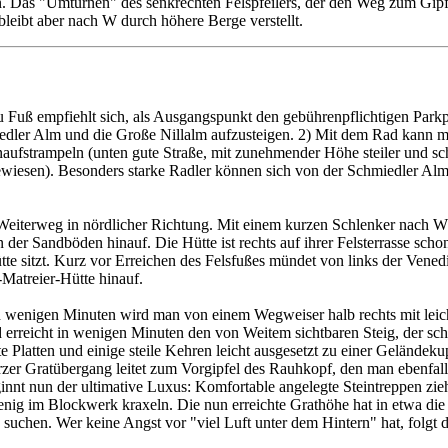
Das "Umturnen" des senkrechten Felspfeilers, der den Weg zum Gipfelkre
leibt aber nach W durch höhere Berge verstellt.
Zu Fuß empfiehlt sich, als Ausgangspunkt den gebührenpflichtigen Park
miedler Alm und die Große Nillalm aufzusteigen. 2) Mit dem Rad kann
fstrampeln (unten gute Straße, mit zunehmender Höhe steiler und scho
wiesen). Besonders starke Radler können sich von der Schmiedler Alm a
eiterweg in nördlicher Richtung. Mit einem kurzen Schlenker nach W w
der Sandböden hinauf. Die Hütte ist rechts auf ihrer Felsterrasse sc
tte sitzt. Kurz vor Erreichen des Felsfußes mündet von links der Vened
Matreier-Hütte hinauf.
ach wenigen Minuten wird man von einem Wegweiser halb rechts mit lei
 erreicht in wenigen Minuten den von Weitem sichtbaren Steig, der schm
tte Platten und einige steile Kehren leicht ausgesetzt zu einer Gelände
rzer Gratübergang leitet zum Vorgipfel des Rauhkopf, den man ebenfal
eginnt nun der ultimative Luxus: Komfortable angelegte Steintreppen z
enig im Blockwerk kraxeln. Die nun erreichte Grathöhe hat in etwa die 
tz suchen. Wer keine Angst vor "viel Luft unter dem Hintern" hat, folgt