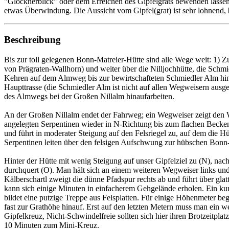
"Glocknerblick" oder dem Erreichen des Gipfelgrats bewenden lassen. 
etwas Überwindung. Die Aussicht vom Gipfel(grat) ist sehr lohnend, b
Beschreibung
Bis zur toll gelegenen Bonn-Matreier-Hütte sind alle Wege weit: 1) 
von Prägraten-Wallhorn) und weiter über die Nilljochhütte, die Sch
Kehren auf dem Almweg bis zur bewirtschafteten Schmiedler Alm hinau
Haupttrasse (die Schmiedler Alm ist nicht auf allen Wegweisern ausge
des Almwegs bei der Großen Nillalm hinaufarbeiten.
An der Großen Nillalm endet der Fahrweg; ein Wegweiser zeigt den W
angelegten Serpentinen wieder in N-Richtung bis zum flachen Becken 
und führt in moderater Steigung auf den Felsriegel zu, auf dem die Hü
Serpentinen leiten über den felsigen Aufschwung zur hübschen Bonn-
Hinter der Hütte mit wenig Steigung auf unser Gipfelziel zu (N), n
durchquert (O). Man hält sich an einem weiteren Wegweiser links und
Kälberschartl zweigt die dünne Pfadspur rechts ab und führt über gla
kann sich einige Minuten in einfacherem Gehgelände erholen. Ein ku
bildet eine putzige Treppe aus Felsplatten. Für einige Höhenmeter b
fast zur Grathöhe hinauf. Erst auf den letzten Metern muss man ein w
Gipfelkreuz, Nicht-Schwindelfreie sollten sich hier ihren Brotzeitpla
10 Minuten zum Mini-Kreuz.