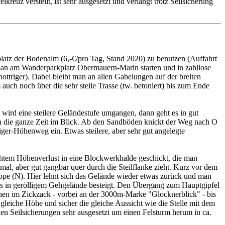
uz verstellt, ist sehr ausgesetzt und verlangt trotz Seilsicherung
platz der Bodenalm (6,-€/pro Tag, Stand 2020) zu benutzen (Auffahrt
 man am Wanderparkplatz Obermauern-Marin starten und in zahllose
ttriger). Dabei bleibt man an allen Gabelungen auf der breiten
uch noch über die sehr steile Trasse (tw. betoniert) bis zum Ende
ird eine steilere Geländestufe umgangen, dann geht es in gut
hon die ganze Zeit im Blick. Ab den Sandböden knickt der Weg nach O
iger-Höhenweg ein. Etwas steilere, aber sehr gut angelegte
chtem Höhenverlust in eine Blockwerkhalde geschickt, die man
al, aber gut gangbar quer durch die Steilflanke zieht. Kurz vor dem
kuppe (N). Hier lehnt sich das Gelände wieder etwas zurück und man
ls in gerölligem Gehgelände besteigt. Den Übergang zum Hauptgipfel
iehen im Zickzack - vorbei an der 3000m-Marke "Glocknerblick" - bis
gleiche Höhe und sicher die gleiche Aussicht wie die Stelle mit dem
 den Seilsicherungen sehr ausgesetzt um einen Felsturm herum in ca.