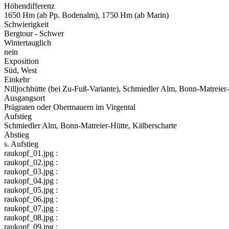
Höhendifferenz
1650 Hm (ab Pp. Bodenalm), 1750 Hm (ab Marin)
Schwierigkeit
Bergtour - Schwer
Wintertauglich
nein
Exposition
Süd, West
Einkehr
Nilljochhütte (bei Zu-Fuß-Variante), Schmiedler Alm, Bonn-Matreier
Ausgangsort
Prägraten oder Obermauern im Virgental
Aufstieg
Schmiedler Alm, Bonn-Matreier-Hütte, Kälberscharte
Abstieg
s. Aufstieg
raukopf_01.jpg :
raukopf_02.jpg :
raukopf_03.jpg :
raukopf_04.jpg :
raukopf_05.jpg :
raukopf_06.jpg :
raukopf_07.jpg :
raukopf_08.jpg :
raukopf_09.jpg :