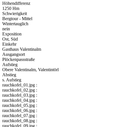
Höhendifferenz
1250 Hm
Schwierigkeit
Bergtour - Mittel
Wintertauglich
nein
Exposition
Ost, Süd
Einkehr
Gasthaus Valentinalm
Ausgangsort
Plöckenpassstraße
Aufstieg
Obere Valentinalm, Valentintörl
Abstieg
s. Aufstieg
rauchkofel_01.jpg :
rauchkofel_02.jpg :
rauchkofel_03.jpg :
rauchkofel_04.jpg :
rauchkofel_05.jpg :
rauchkofel_06.jpg :
rauchkofel_07.jpg :
rauchkofel_08.jpg :
rauchkofel_09.jpg :