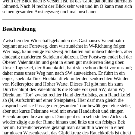
wenn der Blick nach S verstellt ist, ist das Gipfelpanorama durchaus
lohnend. Nach N reciht der Blick sehr weit und im O kann man sich
seinen gesamten Anstiegsweg nochmal anschauen.
Beschreibung
Zwischen den Wirtschaftsgebäuden des Gasthauses Valentinalm
beginnt unser Forstweg, dem wir zunächst in W-Richtung folgen.
Wer mag, kann einige Forstweg-Schlaufen auf unbeschilderten, aber
eindeutig markierten Steiglein abkürzen. Der Forstweg endet bei der
Oberen Valentinalm und geht in einen gut markierten Steig über.
Unser Tagesziel, der Rauchkofel, baut sich schon direkt vor uns auf;
daher muss unser Weg nun nach SW ausweichen. Er führt in ein
enges, spektakuläres Hochtal direkt unter den senkrechten Wänden
von Kellerspitze und Hoher Warte. Dieses Tal gibt nun bis zum
Durchschlupf des Valentintörls die Route vor (erst SW, dann W).
Direkt am "Tor" zweigt rechter Hand der Aufstieg zum Rauchkofel
ab (N, Aufschrift auf einer Steinplatte). Hier darf man gleich die
anspruchsvollste Passage der gesamten Tour bewältigen: eine steile,
aber nur kurze Felsrinne wird mit etwas Handarbeit und einigen
Eisenkrampen bezwungen. Dann geht es in sehr steilem Zickzack
wieder zügig aus der Rinne hinaus und links um ein felsiges Eck
herum. Erfreulicherweise gelangt man daraufhin wieder in einen
harmlosen Wiesenkessel, das Gipfelkreuz des Rauchkofels ist direkt