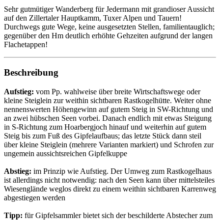
Sehr gutmütiger Wanderberg für Jedermann mit grandioser Aussicht
auf den Zillertaler Hauptkamm, Tuxer Alpen und Tauern!
Durchwegs gute Wege, keine ausgesetzten Stellen, familientauglich;
gegenüber den Hm deutlich erhöhte Gehzeiten aufgrund der langen
Flachetappen!
Beschreibung
Aufstieg:
vom Pp. wahlweise über breite Wirtschaftswege oder
kleine Steiglein zur weithin sichtbaren Rastkogelhütte. Weiter ohne
nennenswerten Höhengewinn auf gutem Steig in SW-Richtung und
an zwei hübschen Seen vorbei. Danach endlich mit etwas Steigung
in S-Richtung zum Hoarbergjoch hinauf und weiterhin auf gutem
Steig bis zum Fuß des Gipfelaufbaus; das letzte Stück dann steil
über kleine Steiglein (mehrere Varianten markiert) und Schrofen zur
ungemein aussichtsreichen Gipfelkuppe
Abstieg:
im Prinzip wie Aufstieg. Der Umweg zum Rastkogelhaus
ist allerdings nicht notwendig: nach den Seen kann über mittelsteiles
Wiesenglände weglos direkt zu einem weithin sichtbaren Karrenweg
abgestiegen werden
Tipp:
für Gipfelsammler bietet sich der beschilderte Abstecher zum