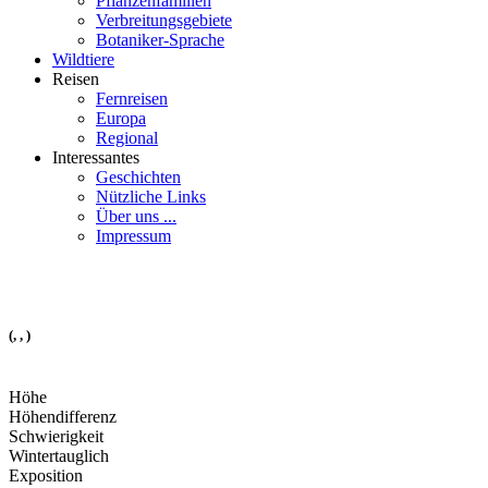
Pflanzenfamilien
Verbreitungsgebiete
Botaniker-Sprache
Wildtiere
Reisen
Fernreisen
Europa
Regional
Interessantes
Geschichten
Nützliche Links
Über uns ...
Impressum
(, , )
Höhe
Höhendifferenz
Schwierigkeit
Wintertauglich
Exposition