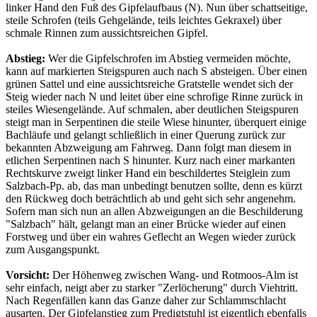
linker Hand den Fuß des Gipfelaufbaus (N). Nun über schattseitige,
steile Schrofen (teils Gehgelände, teils leichtes Gekraxel) über
schmale Rinnen zum aussichtsreichen Gipfel.
Abstieg:
Wer die Gipfelschrofen im Abstieg vermeiden möchte,
kann auf markierten Steigspuren auch nach S absteigen. Über einen
grünen Sattel und eine aussichtsreiche Gratstelle wendet sich der
Steig wieder nach N und leitet über eine schrofige Rinne zurück in
steiles Wiesengelände. Auf schmalen, aber deutlichen Steigspuren
steigt man in Serpentinen die steile Wiese hinunter, überquert einige
Bachläufe und gelangt schließlich in einer Querung zurück zur
bekannten Abzweigung am Fahrweg. Dann folgt man diesem in
etlichen Serpentinen nach S hinunter. Kurz nach einer markanten
Rechtskurve zweigt linker Hand ein beschildertes Steiglein zum
Salzbach-Pp. ab, das man unbedingt benutzen sollte, denn es kürzt
den Rückweg doch beträchtlich ab und geht sich sehr angenehm.
Sofern man sich nun an allen Abzweigungen an die Beschilderung
"Salzbach" hält, gelangt man an einer Brücke wieder auf einen
Forstweg und über ein wahres Geflecht an Wegen wieder zurück
zum Ausgangspunkt.
Vorsicht:
Der Höhenweg zwischen Wang- und Rotmoos-Alm ist
sehr einfach, neigt aber zu starker "Zerlöcherung" durch Viehtritt.
Nach Regenfällen kann das Ganze daher zur Schlammschlacht
ausarten. Der Gipfelanstieg zum Predigtstuhl ist eigentlich ebenfalls