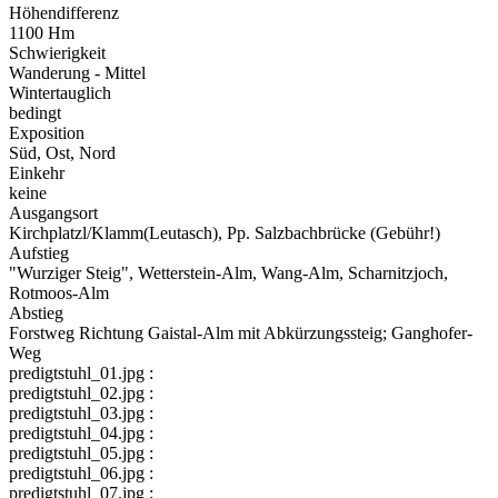
Höhendifferenz
1100 Hm
Schwierigkeit
Wanderung - Mittel
Wintertauglich
bedingt
Exposition
Süd, Ost, Nord
Einkehr
keine
Ausgangsort
Kirchplatzl/Klamm(Leutasch), Pp. Salzbachbrücke (Gebühr!)
Aufstieg
"Wurziger Steig", Wetterstein-Alm, Wang-Alm, Scharnitzjoch,
Rotmoos-Alm
Abstieg
Forstweg Richtung Gaistal-Alm mit Abkürzungssteig; Ganghofer-
Weg
predigtstuhl_01.jpg :
predigtstuhl_02.jpg :
predigtstuhl_03.jpg :
predigtstuhl_04.jpg :
predigtstuhl_05.jpg :
predigtstuhl_06.jpg :
predigtstuhl_07.jpg :