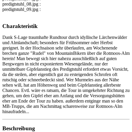
predigtstuhl_08.jpg :
predigtstuhl_09.jpg :
Charakteristik
Dank S-Lage traumhafte Rundtour durch idyllische Lärchenwälder
und Almlandschaft; besonders für Frühsommer oder Herbst
geeignet. In der Hochsaison sehr überlaufen, am Wochenende
brechen ganze "Rudel" von MountainBikern über die Rotmoos-Alm
herein! Man bewegt sich hier nahezu ausschließlich auf guten
Bergwegen in nicht exponiertem Wiesengelände, nur der
unmittelbare Gipfelanstieg des Predigtstuhl erfordert etwas Vorsicht,
da die steilen, aber eigentlich gut zu ersteigenden Schrofen oft
rutschig oder schneebedeckt sind. Wer Murmeles aus der Nähe
sehen will, hat am Höhenweg und beim Gipfelanstieg allerbeste
Chancen. Evtl. wäre es ratsam, die Tour in umgekehrter Richtung zu
gehen, um den Gipfel eher am Anfang und die Versorgungshütten
eher am Ende der Tour zu haben. außerdem entginge man so den
MB-Trupps, die am Nachmittag scharenweise zur Rotmoos-Alm
hinaufradeln...
Beschreibung