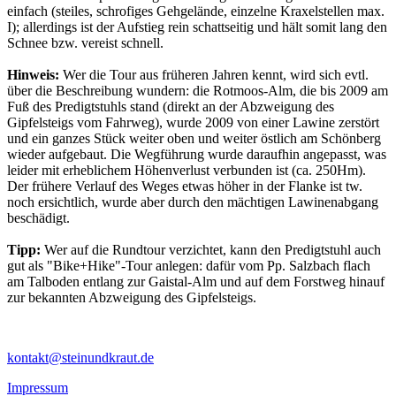
einfach (steiles, schrofiges Gehgelände, einzelne Kraxelstellen max.
I); allerdings ist der Aufstieg rein schattseitig und hält somit lang den
Schnee bzw. vereist schnell.
Hinweis:
Wer die Tour aus früheren Jahren kennt, wird sich evtl.
über die Beschreibung wundern: die Rotmoos-Alm, die bis 2009 am
Fuß des Predigtstuhls stand (direkt an der Abzweigung des
Gipfelsteigs vom Fahrweg), wurde 2009 von einer Lawine zerstört
und ein ganzes Stück weiter oben und weiter östlich am Schönberg
wieder aufgebaut. Die Wegführung wurde daraufhin angepasst, was
leider mit erheblichem Höhenverlust verbunden ist (ca. 250Hm).
Der frühere Verlauf des Weges etwas höher in der Flanke ist tw.
noch ersichtlich, wurde aber durch den mächtigen Lawinenabgang
beschädigt.
Tipp:
Wer auf die Rundtour verzichtet, kann den Predigtstuhl auch
gut als "Bike+Hike"-Tour anlegen: dafür vom Pp. Salzbach flach
am Talboden entlang zur Gaistal-Alm und auf dem Forstweg hinauf
zur bekannten Abzweigung des Gipfelsteigs.
kontakt@steinundkraut.de
Impressum