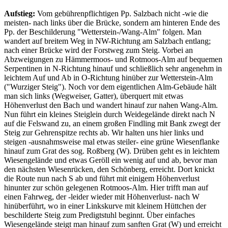
Aufstieg:
Vom gebührenpflichtigen Pp. Salzbach nicht -wie die
meisten- nach links über die Brücke, sondern am hinteren Ende des
Pp. der Beschilderung "Wetterstein-/Wang-Alm" folgen. Man
wandert auf breitem Weg in NW-Richtung am Salzbach entlang;
nach einer Brücke wird der Forstweg zum Steig. Vorbei an
Abzweigungen zu Hämmermoos- und Rotmoos-Alm auf bequemen
Serpentinen in N-Richtung hinauf und schließlich sehr angenehm in
leichtem Auf und Ab in O-Richtung hinüber zur Wetterstein-Alm
("Wurziger Steig"). Noch vor dem eigentlichen Alm-Gebäude hält
man sich links (Wegweiser, Gatter), überquert mit etwas
Höhenverlust den Bach und wandert hinauf zur nahen Wang-Alm.
Nun führt ein kleines Steiglein durch Weidegelände direkt nach N
auf die Felswand zu, an einem großen Findling mit Bank zwegt der
Steig zur Gehrenspitze rechts ab. Wir halten uns hier links und
steigen -ausnahmsweise mal etwas steiler- eine grüne Wiesenflanke
hinauf zum Grat des sog. Roßberg (W). Drüben geht es in leichtem
Wiesengelände und etwas Geröll ein wenig auf und ab, bevor man
den nächsten Wiesenrücken, den Schönberg, erreicht. Dort knickt
die Route nun nach S ab und führt mit einigem Höhenverlust
hinunter zur schön gelegenen Rotmoos-Alm. Hier trifft man auf
einen Fahrweg, der -leider wieder mit Höhenverlust- nach W
hinüberführt, wo in einer Linkskurve mit kleinem Hüttchen der
beschilderte Steig zum Predigtstuhl beginnt. Über einfaches
Wiesengelände steigt man hinauf zum sanften Grat (W) und erreicht