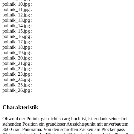
polinik_10.jpg :
polinik_11.jpg :
polinik_12.jpg :
polinik_13.jpg :
polinik_14.jpg :
polinik_15.jpg :
polinik_16.jpg :
polinik_17.jpg :
polinik_18.jpg :
polinik_19.jpg :
polinik_20.jpg :
polinik_21.jpg :
polinik_22.jpg :
polinik_23.jpg :
polinik_24.jpg :
polinik_25.jpg :
polinik_26.jpg :
Charakteristik
Obwohl der Polinik gar nicht so arg hoch ist, ist er dank seiner frei
stehenden Position ein grandioser Aussichtspunkt mit unverbautem
360-Grad-Panorama. Von den schroffen Zacken am Plöckenpass