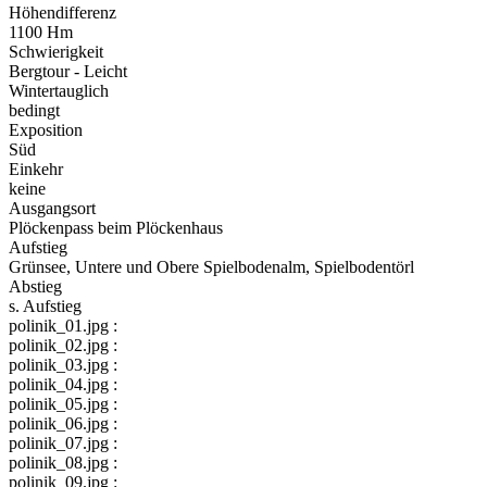
Höhendifferenz
1100 Hm
Schwierigkeit
Bergtour - Leicht
Wintertauglich
bedingt
Exposition
Süd
Einkehr
keine
Ausgangsort
Plöckenpass beim Plöckenhaus
Aufstieg
Grünsee, Untere und Obere Spielbodenalm, Spielbodentörl
Abstieg
s. Aufstieg
polinik_01.jpg :
polinik_02.jpg :
polinik_03.jpg :
polinik_04.jpg :
polinik_05.jpg :
polinik_06.jpg :
polinik_07.jpg :
polinik_08.jpg :
polinik_09.jpg :