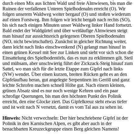
durch einen Mix aus lichten Wald und freie Almwiesen, bis man die
Ruinen der verfallenen Unteren Spielbodenalm erreicht (O). Wir
folgen unserem Waldweg weiter bergauf (O) und stoßen wiederum
auf einen Forstweg. Ihm folgen wir leicht bergab nach rechts (SO),
bis sich nach einigen Minuten unser Waldweg linker Hand fortsetzt.
Bald endet der Waldgürtel und über weitläufige Almwiesen steigt
man hinauf zur aussichtsreich gelegenen Oberen Spielbodenalm
(NO, nicht bewirtschaftet). Zunächst in gleicher Richtung weiter,
dann leicht nach links einschwenkend (N) gelangt man hinauf in
einen grünen Kessel mit See zur Linken und sieht vor sich schon die
Einsattelung des Spielbodentörls, das es nun zu erklimmen gilt. Steil
und mühsam, aber unschwierig führt der Zickzack-Steig hinauf zum
Sattel, wo man sich für die letzte Etappe zum Gipfel nach links
(NW) wendet. Über einen kurzen, breiten Rücken geht es an den
Gipfelaufbau heran, gut angelegte Serpentinen im Geröll und ganz
leichte Schrofen machen schnell Höhe gut. Nach einem kleinen,
grünen Absatz sind es nur noch wenige Kehren und ein paar
schrofige Querungen, bis man den höchsten Punkt des Polinik
erreicht, den eine Glocke ziert. Das Gipfelkreuz steht etwas tiefer
und ist weit nach N versetzt, damit es vom Tal aus zu sehen ist.
Hinweis:
Nicht verwechseln: Der hier beschriebene Gipfel ist der
Polinik in den Karnischen Alpen, es gibt aber auch in der
benachbarten Kreuzeckgruppe einen Berg gleichen Namens!