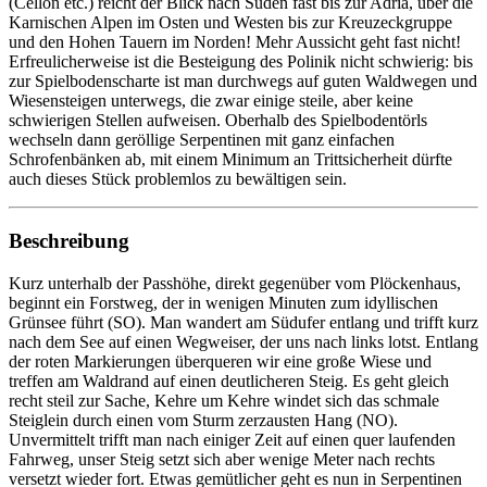
(Cellon etc.) reicht der Blick nach Süden fast bis zur Adria, über die
Karnischen Alpen im Osten und Westen bis zur Kreuzeckgruppe
und den Hohen Tauern im Norden! Mehr Aussicht geht fast nicht!
Erfreulicherweise ist die Besteigung des Polinik nicht schwierig: bis
zur Spielbodenscharte ist man durchwegs auf guten Waldwegen und
Wiesensteigen unterwegs, die zwar einige steile, aber keine
schwierigen Stellen aufweisen. Oberhalb des Spielbodentörls
wechseln dann geröllige Serpentinen mit ganz einfachen
Schrofenbänken ab, mit einem Minimum an Trittsicherheit dürfte
auch dieses Stück problemlos zu bewältigen sein.
Beschreibung
Kurz unterhalb der Passhöhe, direkt gegenüber vom Plöckenhaus,
beginnt ein Forstweg, der in wenigen Minuten zum idyllischen
Grünsee führt (SO). Man wandert am Südufer entlang und trifft kurz
nach dem See auf einen Wegweiser, der uns nach links lotst. Entlang
der roten Markierungen überqueren wir eine große Wiese und
treffen am Waldrand auf einen deutlicheren Steig. Es geht gleich
recht steil zur Sache, Kehre um Kehre windet sich das schmale
Steiglein durch einen vom Sturm zerzausten Hang (NO).
Unvermittelt trifft man nach einiger Zeit auf einen quer laufenden
Fahrweg, unser Steig setzt sich aber wenige Meter nach rechts
versetzt wieder fort. Etwas gemütlicher geht es nun in Serpentinen