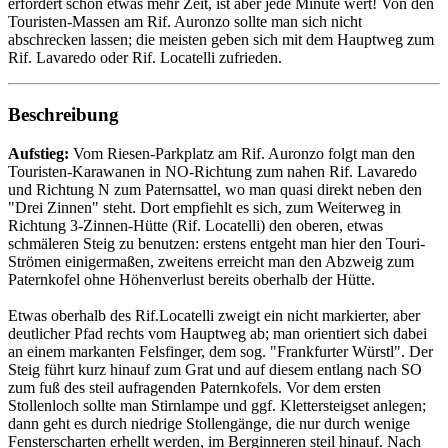
erfordert schon etwas mehr Zeit, ist aber jede Minute wert! Von den
Touristen-Massen am Rif. Auronzo sollte man sich nicht
abschrecken lassen; die meisten geben sich mit dem Hauptweg zum
Rif. Lavaredo oder Rif. Locatelli zufrieden.
Beschreibung
Aufstieg:
Vom Riesen-Parkplatz am Rif. Auronzo folgt man den
Touristen-Karawanen in NO-Richtung zum nahen Rif. Lavaredo
und Richtung N zum Paternsattel, wo man quasi direkt neben den
"Drei Zinnen" steht. Dort empfiehlt es sich, zum Weiterweg in
Richtung 3-Zinnen-Hütte (Rif. Locatelli) den oberen, etwas
schmäleren Steig zu benutzen: erstens entgeht man hier den Touri-
Strömen einigermaßen, zweitens erreicht man den Abzweig zum
Paternkofel ohne Höhenverlust bereits oberhalb der Hütte.
Etwas oberhalb des Rif.Locatelli zweigt ein nicht markierter, aber
deutlicher Pfad rechts vom Hauptweg ab; man orientiert sich dabei
an einem markanten Felsfinger, dem sog. "Frankfurter Würstl". Der
Steig führt kurz hinauf zum Grat und auf diesem entlang nach SO
zum fuß des steil aufragenden Paternkofels. Vor dem ersten
Stollenloch sollte man Stirnlampe und ggf. Klettersteigset anlegen;
dann geht es durch niedrige Stollengänge, die nur durch wenige
Fensterscharten erhellt werden, im Berginneren steil hinauf. Nach