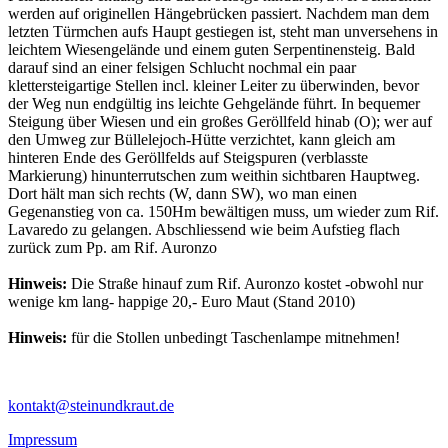
werden auf originellen Hängebrücken passiert. Nachdem man dem
letzten Türmchen aufs Haupt gestiegen ist, steht man unversehens in
leichtem Wiesengelände und einem guten Serpentinensteig. Bald
darauf sind an einer felsigen Schlucht nochmal ein paar
klettersteigartige Stellen incl. kleiner Leiter zu überwinden, bevor
der Weg nun endgültig ins leichte Gehgelände führt. In bequemer
Steigung über Wiesen und ein großes Geröllfeld hinab (O); wer auf
den Umweg zur Büllelejoch-Hütte verzichtet, kann gleich am
hinteren Ende des Geröllfelds auf Steigspuren (verblasste
Markierung) hinunterrutschen zum weithin sichtbaren Hauptweg.
Dort hält man sich rechts (W, dann SW), wo man einen
Gegenanstieg von ca. 150Hm bewältigen muss, um wieder zum Rif.
Lavaredo zu gelangen. Abschliessend wie beim Aufstieg flach
zurück zum Pp. am Rif. Auronzo
Hinweis:
Die Straße hinauf zum Rif. Auronzo kostet -obwohl nur
wenige km lang- happige 20,- Euro Maut (Stand 2010)
Hinweis:
für die Stollen unbedingt Taschenlampe mitnehmen!
kontakt@steinundkraut.de
Impressum