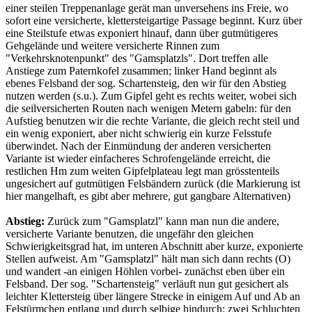
einer steilen Treppenanlage gerät man unversehens ins Freie, wo
sofort eine versicherte, klettersteigartige Passage beginnt. Kurz über
eine Steilstufe etwas exponiert hinauf, dann über gutmütigeres
Gehgelände und weitere versicherte Rinnen zum
"Verkehrsknotenpunkt" des "Gamsplatzls". Dort treffen alle
Anstiege zum Paternkofel zusammen; linker Hand beginnt als
ebenes Felsband der sog. Schartensteig, den wir für den Abstieg
nutzen werden (s.u.). Zum Gipfel geht es rechts weiter, wobei sich
die seilversicherten Routen nach wenigen Metern gabeln: für den
Aufstieg benutzen wir die rechte Variante, die gleich recht steil und
ein wenig exponiert, aber nicht schwierig ein kurze Felsstufe
überwindet. Nach der Einmündung der anderen versicherten
Variante ist wieder einfacheres Schrofengelände erreicht, die
restlichen Hm zum weiten Gipfelplateau legt man grösstenteils
ungesichert auf gutmütigen Felsbändern zurück (die Markierung ist
hier mangelhaft, es gibt aber mehrere, gut gangbare Alternativen)
Abstieg:
Zurück zum "Gamsplatzl" kann man nun die andere,
versicherte Variante benutzen, die ungefähr den gleichen
Schwierigkeitsgrad hat, im unteren Abschnitt aber kurze, exponierte
Stellen aufweist. Am "Gamsplatzl" hält man sich dann rechts (O)
und wandert -an einigen Höhlen vorbei- zunächst eben über ein
Felsband. Der sog. "Schartensteig" verläuft nun gut gesichert als
leichter Klettersteig über längere Strecke in einigem Auf und Ab an
Felstürmchen entlang und durch selbige hindurch; zwei Schluchten