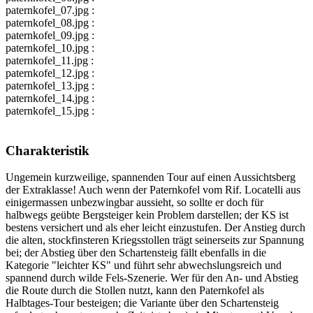
paternkofel_07.jpg :
paternkofel_08.jpg :
paternkofel_09.jpg :
paternkofel_10.jpg :
paternkofel_11.jpg :
paternkofel_12.jpg :
paternkofel_13.jpg :
paternkofel_14.jpg :
paternkofel_15.jpg :
Charakteristik
Ungemein kurzweilige, spannenden Tour auf einen Aussichtsberg
der Extraklasse! Auch wenn der Paternkofel vom Rif. Locatelli aus
einigermassen unbezwingbar aussieht, so sollte er doch für
halbwegs geübte Bergsteiger kein Problem darstellen; der KS ist
bestens versichert und als eher leicht einzustufen. Der Anstieg durch
die alten, stockfinsteren Kriegsstollen trägt seinerseits zur Spannung
bei; der Abstieg über den Schartensteig fällt ebenfalls in die
Kategorie "leichter KS" und führt sehr abwechslungsreich und
spannend durch wilde Fels-Szenerie. Wer für den An- und Abstieg
die Route durch die Stollen nutzt, kann den Paternkofel als
Halbtages-Tour besteigen; die Variante über den Schartensteig