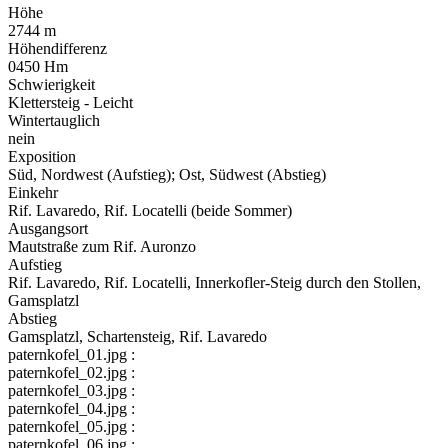
Höhe
2744 m
Höhendifferenz
0450 Hm
Schwierigkeit
Klettersteig - Leicht
Wintertauglich
nein
Exposition
Süd, Nordwest (Aufstieg); Ost, Südwest (Abstieg)
Einkehr
Rif. Lavaredo, Rif. Locatelli (beide Sommer)
Ausgangsort
Mautstraße zum Rif. Auronzo
Aufstieg
Rif. Lavaredo, Rif. Locatelli, Innerkofler-Steig durch den Stollen,
Gamsplatzl
Abstieg
Gamsplatzl, Schartensteig, Rif. Lavaredo
paternkofel_01.jpg :
paternkofel_02.jpg :
paternkofel_03.jpg :
paternkofel_04.jpg :
paternkofel_05.jpg :
paternkofel_06.jpg :