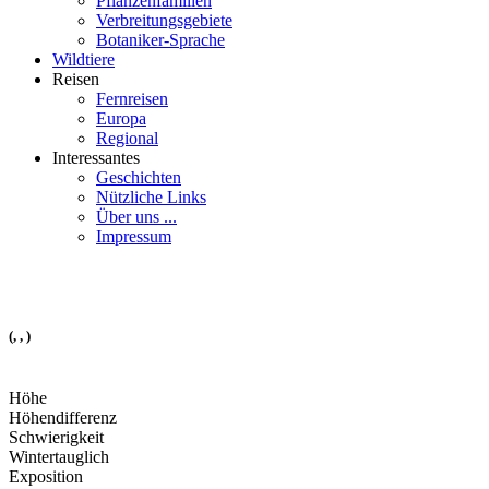
Pflanzenfamilien
Verbreitungsgebiete
Botaniker-Sprache
Wildtiere
Reisen
Fernreisen
Europa
Regional
Interessantes
Geschichten
Nützliche Links
Über uns ...
Impressum
(, , )
Höhe
Höhendifferenz
Schwierigkeit
Wintertauglich
Exposition